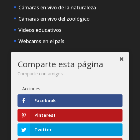
Cámaras en vivo de la naturaleza
Cámaras en vivo del zoológico
Videos educativos
Webcams en el país
Comparte esta página
Recomendamos
Más ventajoso
estancias y viajes, y
Comparte con amigos.
DobrýDen.EU
Acciones
Checo
Návody
y manuales. Información sobre
el catastro -
Catastro de visualización
Facebook
Resultados regulares
Sportka
Pinterest
Cómo registrarse para
recibos
?
Twitter
Gracias