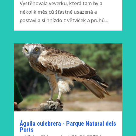
Vystěhovala veverku, která tam byla
několik měsíců šťastně usazená a
postavila si hnízdo z větviček a pruhů...
Águila culebrera - Parque Natural dels
Ports