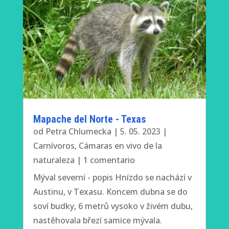
Mapache del Norte - Texas
od
Petra Chlumecka
|
5. 05. 2023
|
Carnívoros
,
Cámaras en vivo de la
naturaleza
| 1 comentario
Mýval severní - popis Hnízdo se nachází v
Austinu, v Texasu. Koncem dubna se do
soví budky, 6 metrů vysoko v živém dubu,
nastěhovala březí samice mývala.