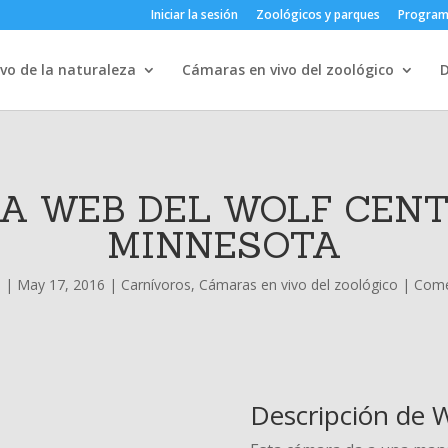
Iniciar la sesión
Zoológicos y parques
Progra
vo de la naturaleza
Cámaras en vivo del zoológico
A WEB DEL WOLF CEN
MINNESOTA
a
|
May 17, 2016
|
Carnívoros
,
Cámaras en vivo del zoológico
|
Come
Descripción de 