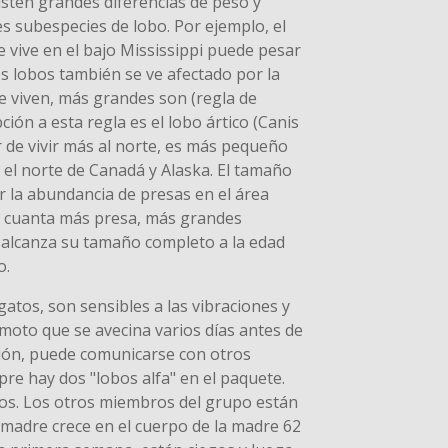
sten grandes diferencias de peso y
s subespecies de lobo. Por ejemplo, el
e vive en el bajo Mississippi puede pesar
os lobos también se ve afectado por la
te viven, más grandes son (regla de
ión a esta regla es el lobo ártico (Canis
 de vivir más al norte, es más pequeño
 el norte de Canadá y Alaska. El tamaño
r la abundancia de presas en el área
, cuanta más presa, más grandes
o alcanza su tamaño completo a la edad
o.
atos, son sensibles a las vibraciones y
moto que se avecina varios días antes de
ción, puede comunicarse con otros
re hay dos "lobos alfa" en el paquete.
los. Los otros miembros del grupo están
 madre crece en el cuerpo de la madre 62