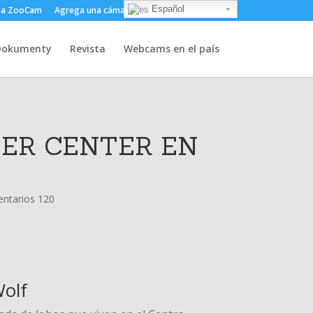
Español
ma ZooCam
Agrega una cámara
Sobre
Contacto
Dokumenty
Revista
Webcams en el país
TER CENTER EN
ntarios 120
Wolf