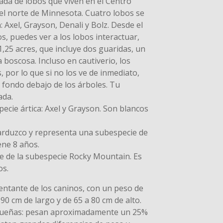
da de lobos que viven en el Centro
 el norte de Minnesota. Cuatro lobos se
 Axel, Grayson, Denali y Bolz. Desde el
os, puedes ver a los lobos interactuar,
1,25 acres, que incluye dos guaridas, un
 boscosa. Incluso en cautiverio, los
 por lo que si no los ve de inmediato,
l fondo debajo de los árboles. Tu
ada.
ecie ártica: Axel y Grayson. Son blancos
parduzco y representa una subespecie de
ene 8 años.
e de la subespecie Rocky Mountain. Es
os.
entante de los caninos, con un peso de
90 cm de largo y de 65 a 80 cm de alto.
ueñas: pesan aproximadamente un 25%