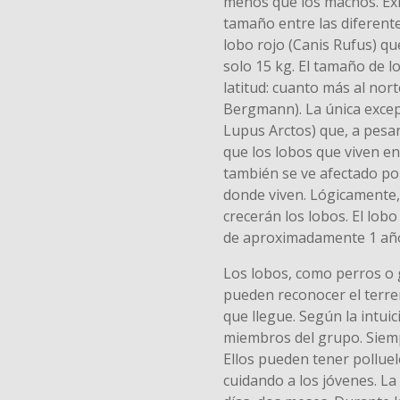
menos que los machos. Exi
tamaño entre las diferente
lobo rojo (Canis Rufus) qu
solo 15 kg. El tamaño de l
latitud: cuanto más al nor
Bergmann). La única excepc
Lupus Arctos) que, a pesar
que los lobos que viven en
también se ve afectado po
donde viven. Lógicamente
crecerán los lobos. El lob
de aproximadamente 1 añ
Los lobos, como perros o g
pueden reconocer el terre
que llegue. Según la intui
miembros del grupo. Siemp
Ellos pueden tener pollue
cuidando a los jóvenes. La