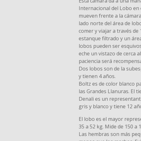
Esta cámara da a una mana
Internacional del Lobo en
mueven frente a la cámara:
lado norte del área de lob
comer y viajar a través de 
estanque filtrado y un área
lobos pueden ser esquivos,
eche un vistazo de cerca a
paciencia será recompens
Dos lobos son de la subesp
y tienen 4 años.
Boltz es de color blanco 
las Grandes Llanuras. El ti
Denali es un representant
gris y blanco y tiene 12 añ
El lobo es el mayor repres
35 a 52 kg. Mide de 150 a 1
Las hembras son más peq