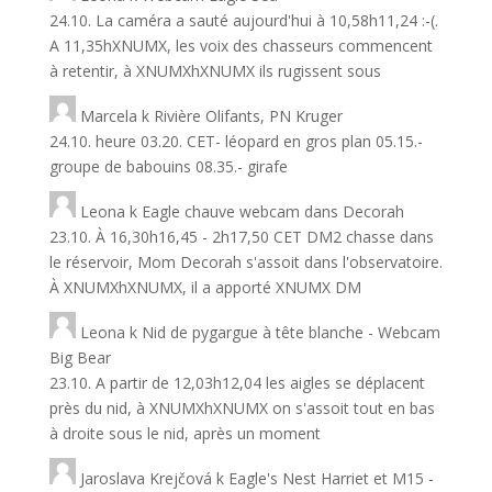
24.10. La caméra a sauté aujourd'hui à 10,58h11,24 :-(.
A 11,35hXNUMX, les voix des chasseurs commencent
à retentir, à XNUMXhXNUMX ils rugissent sous
Marcela
k
Rivière Olifants, PN Kruger
24.10. heure 03.20. CET- léopard en gros plan 05.15.-
groupe de babouins 08.35.- girafe
Leona
k
Eagle chauve webcam dans Decorah
23.10. À 16,30h16,45 - 2h17,50 CET DM2 chasse dans
le réservoir, Mom Decorah s'assoit dans l'observatoire.
À XNUMXhXNUMX, il a apporté XNUMX DM
Leona
k
Nid de pygargue à tête blanche - Webcam
Big Bear
23.10. A partir de 12,03h12,04 les aigles se déplacent
près du nid, à XNUMXhXNUMX on s'assoit tout en bas
à droite sous le nid, après un moment
Jaroslava Krejčová
k
Eagle's Nest Harriet et M15 -