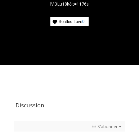
lVi3Lu18k&t=1176s
Beatles Love
0
Discussion
S'abonner