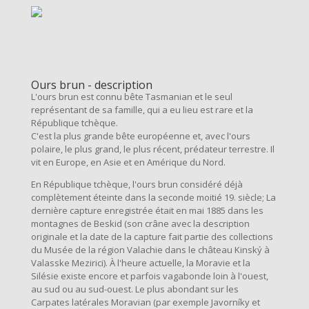
Ours brun - description
L'ours brun est connu bête Tasmanian et le seul
représentant de sa famille, qui a eu lieu est rare et la
République tchèque.
C'est la plus grande bête européenne et, avec l'ours
polaire, le plus grand, le plus récent, prédateur terrestre. Il
vit en Europe, en Asie et en Amérique du Nord.
En République tchèque, l'ours brun considéré déjà
complètement éteinte dans la seconde moitié 19. siècle; La
dernière capture enregistrée était en mai 1885 dans les
montagnes de Beskid (son crâne avec la description
originale et la date de la capture fait partie des collections
du Musée de la région Valachie dans le château Kinský à
Valasske Mezirici). À l'heure actuelle, la Moravie et la
Silésie existe encore et parfois vagabonde loin à l'ouest,
au sud ou au sud-ouest. Le plus abondant sur les
Carpates latérales Moravian (par exemple Javorníky et