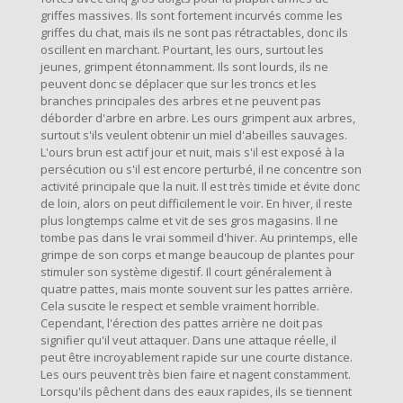
griffes massives. Ils sont fortement incurvés comme les
griffes du chat, mais ils ne sont pas rétractables, donc ils
oscillent en marchant. Pourtant, les ours, surtout les
jeunes, grimpent étonnamment. Ils sont lourds, ils ne
peuvent donc se déplacer que sur les troncs et les
branches principales des arbres et ne peuvent pas
déborder d'arbre en arbre. Les ours grimpent aux arbres,
surtout s'ils veulent obtenir un miel d'abeilles sauvages.
L'ours brun est actif jour et nuit, mais s'il est exposé à la
persécution ou s'il est encore perturbé, il ne concentre son
activité principale que la nuit. Il est très timide et évite donc
de loin, alors on peut difficilement le voir. En hiver, il reste
plus longtemps calme et vit de ses gros magasins. Il ne
tombe pas dans le vrai sommeil d'hiver. Au printemps, elle
grimpe de son corps et mange beaucoup de plantes pour
stimuler son système digestif. Il court généralement à
quatre pattes, mais monte souvent sur les pattes arrière.
Cela suscite le respect et semble vraiment horrible.
Cependant, l'érection des pattes arrière ne doit pas
signifier qu'il veut attaquer. Dans une attaque réelle, il
peut être incroyablement rapide sur une courte distance.
Les ours peuvent très bien faire et nagent constamment.
Lorsqu'ils pêchent dans des eaux rapides, ils se tiennent