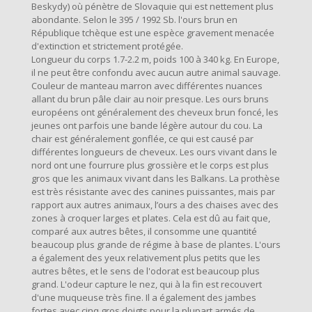
Beskydy) où pénètre de Slovaquie qui est nettement plus
abondante. Selon le 395 / 1992 Sb. l'ours brun en
République tchèque est une espèce gravement menacée
d'extinction et strictement protégée.
Longueur du corps 1.7-2.2 m, poids 100 à 340 kg. En Europe,
il ne peut être confondu avec aucun autre animal sauvage.
Couleur de manteau marron avec différentes nuances
allant du brun pâle clair au noir presque. Les ours bruns
européens ont généralement des cheveux brun foncé, les
jeunes ont parfois une bande légère autour du cou. La
chair est généralement gonflée, ce qui est causé par
différentes longueurs de cheveux. Les ours vivant dans le
nord ont une fourrure plus grossière et le corps est plus
gros que les animaux vivant dans les Balkans. La prothèse
est très résistante avec des canines puissantes, mais par
rapport aux autres animaux, l’ours a des chaises avec des
zones à croquer larges et plates. Cela est dû au fait que,
comparé aux autres bêtes, il consomme une quantité
beaucoup plus grande de régime à base de plantes. L'ours
a également des yeux relativement plus petits que les
autres bêtes, et le sens de l'odorat est beaucoup plus
grand. L'odeur capture le nez, qui à la fin est recouvert
d'une muqueuse très fine. Il a également des jambes
fortes avec cinq gros doigts pour la plupart armés de