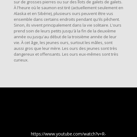
sur de grosses pierres ou sur des îlots de galets de galets.
À l'heure où le saumon est tiré (actuellement seulement en
Alaska et en Sibérie), plusieurs ours peuvent être vus
ensemble dans certains endroits pendant qu'ils pêchent.
Sinon, ils vivent principalement dans la vie solitaire. L'ours
prend soin de leurs petits jusqu'à la fin de la deuxième
année ou jusqu'au début de la troisième année de leur
vie. À cet âge, les jeunes ours, surtout les mâles, sont
aussi gros que leur mère. Les ours des jeunes sont très
dangereux et offensants. Les ours eux-mêmes sont très
curieux.
https://www.youtube.com/watch?v=R-