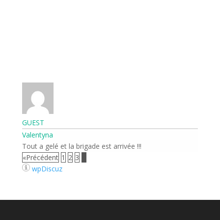
GUEST
Valentyna
Tout a gelé et la brigade est arrivée !!!
«Précédent
1
2
3
4
wpDiscuz