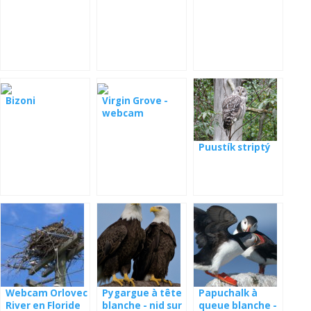
nord du Texas
la faune
Bizoni
Virgin Grove -
webcam
Puustík striptý
Webcam Orlovec
Pygargue à tête
Papuchalk à
River en Floride
blanche - nid sur
queue blanche -