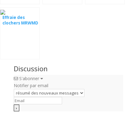
un rocher en
webcam du nid
direct
Effraie des
clochers MRWMD
Discussion
S'abonner
Notifier par email