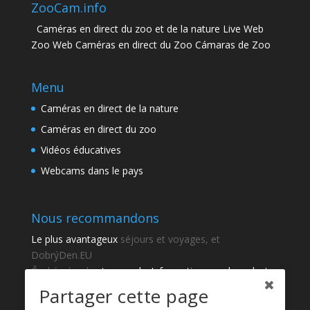
ZooCam.info
Caméras en direct du zoo et de la nature Live Web
Zoo Web Caméras en direct du Zoo Cámaras de Zoo
Menu
Caméras en direct de la nature
Caméras en direct du zoo
Vidéos éducatives
Webcams dans le pays
Nous recommandons
Le plus avantageux
séjours et voyages, et
DobrýDen.EU
České
návody
et manuels. Informations sur le cadastre
-
Cadastre d'observation
Résultats réguliers
Sportka
Partager cette page
Comment s'inscrire à
recettes
?