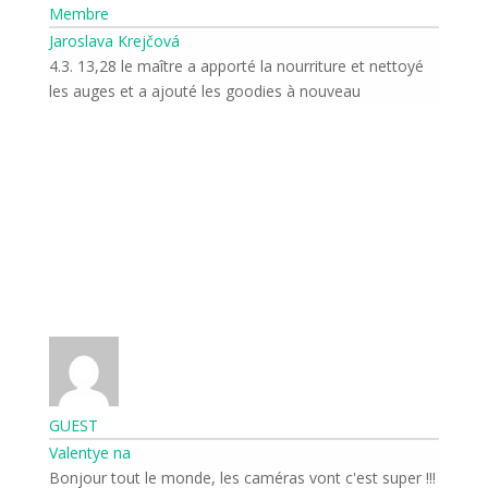
Membre
Jaroslava Krejčová
4.3. 13,28 le maître a apporté la nourriture et nettoyé
les auges et a ajouté les goodies à nouveau
Abonnez-vous aux
nouvelles du monde de
la nature
Une fois par semaine, nous vous tiendrons au
courant des événements les plus importants
qui se déroulent devant les caméras.
GUEST
Valentye na
Bonjour tout le monde, les caméras vont c'est super !!!