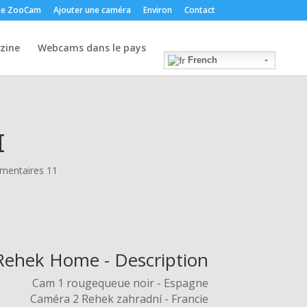
e ZooCam
Ajouter une caméra
Environ
Contact
zine
Webcams dans le pays
French
M
entaires 11
Rehek Home - Description
Cam 1 rougequeue noir - Espagne
Caméra 2 Rehek zahradní - Francie