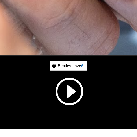
Beatles Love
6