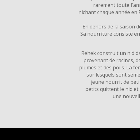
rarement toute l'an
nichant chaque année en 
En dehors de la saison d
Sa nourriture consiste en
Rehek construit un nid d
provenant de racines, de
plumes et des poils. La fe
sur lesquels sont semés
jeune nourrit de petit
petits quittent le nid e
une nouvell