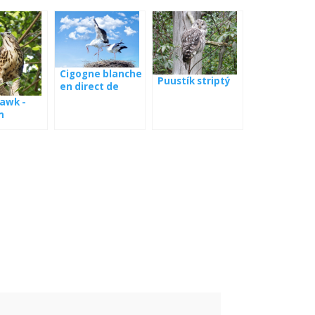
Cigogne blanche
Puustík striptý
en direct de
Pologne
awk -
m