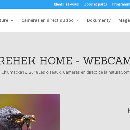
Identifiez-vous
Zoos et parcs
Programm
ture
Caméras en direct du zoo
Dokumenty
Maga
REHEK HOME - WEBCA
a Chlumecka
12, 2018
Les oiseaux
,
Caméras en direct de la nature
Comm