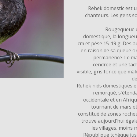
Rehek domestic est u
chanteurs. Les gens s
Rougequeue es
domestique, la longueu
cm et pèse 15-19 g. Des au
en raison de sa queue or
permanence. Le mâl
cendrée et une tach
visible, gris foncé que mâ
de
Rehek nids domestiques en 
remorqué, s'étenda
occidentale et en Afriq
tournant de mars et
constitué de zones rocheu
trouve aujourd'hui égal
les villages, moins 
République tchèque jus