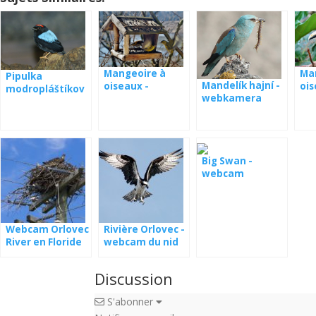
Mangeoire à
Ma
Pipulka
Mandelík hajní -
oiseaux -
oi
modropláštíkov
webkamera
webcam
Pa
á webkamera
Espagne
Panama
Big Swan -
webcam
Webcam Orlovec
Rivière Orlovec -
River en Floride
webcam du nid
en Lettonie
Discussion
S'abonner