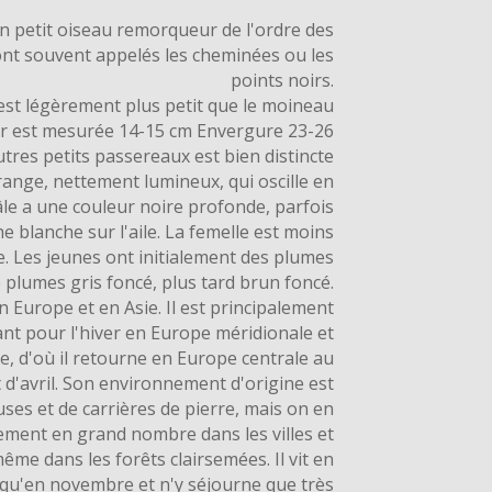
n petit oiseau remorqueur de l'ordre des
ont souvent appelés les cheminées ou les
points noirs.
t légèrement plus petit que le moineau
r est mesurée 14-15 cm Envergure 23-26
tres petits passereaux est bien distincte
ange, nettement lumineux, qui oscille en
e a une couleur noire profonde, parfois
e blanche sur l'aile. La femelle est moins
le. Les jeunes ont initialement des plumes
 plumes gris foncé, plus tard brun foncé.
Europe et en Asie. Il est principalement
nt pour l'hiver en Europe méridionale et
ue, d'où il retourne en Europe centrale au
 d'avril. Son environnement d'origine est
ses et de carrières de pierre, mais on en
ement en grand nombre dans les villes et
même dans les forêts clairsemées. Il vit en
qu'en novembre et n'y séjourne que très