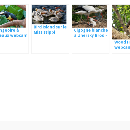
Bird Island sur le
Cigogne blanche
ngeoire à
Mississippi
à Uherský Brod -
seaux webcam
webcam
nama
Wood H
webca