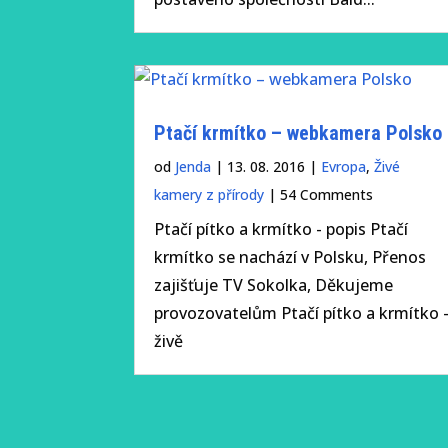
Petra Chlumecka
21. září museli utratit samici
ledního medvěda Bertu. Její
Ptačí krmítko – webkamera Polsko
onkologické onemocnění se přes
veškerou snahu veterinářů i
od
Jenda
|
13. 08. 2016
|
Evropa
,
Živé
chovatelů ukázalo jako
kamery z přírody
| 54 Comments
neléčitelné. Pražská rodačka by se
Ptačí pítko a krmítko - popis Ptačí
2. prosince dožila 20 let. V
krmítko se nachází v Polsku, Přenos
prostoru stávající expozice
zajišťuje TV Sokolka, Děkujeme
ledních...
provozovatelům Ptačí pítko a krmítko 
živě