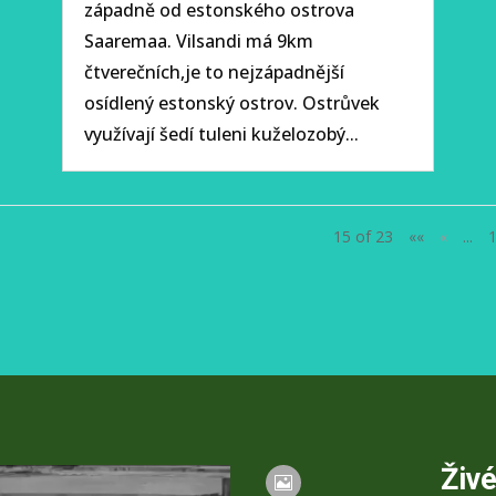
západně od estonského ostrova
Saaremaa. Vilsandi má 9km
čtverečních,je to nejzápadnější
osídlený estonský ostrov. Ostrůvek
využívají šedí tuleni kuželozobý...
15 of 23
««
«
...
Živ
