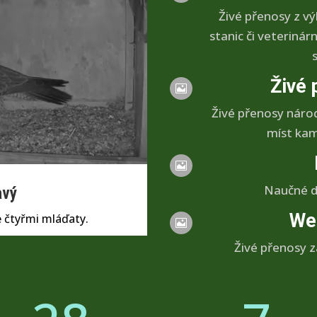
Živé přenosy z v
stanic či veteriná
Živé 

Živé přenosy náro
míst kam 

Naučné d
avý
We
 čtyřmi mláďaty.

Živé přenosy za