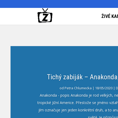
Sdílejte stránku
ŽIVÉ KA
Podělte se s kamarády.
Přihlásit se
Zoologické zahrady a parky
ZooCam Program
Přidat kameru
O nás
Kontakt
Petra Chlumecka
09/08/2019
D