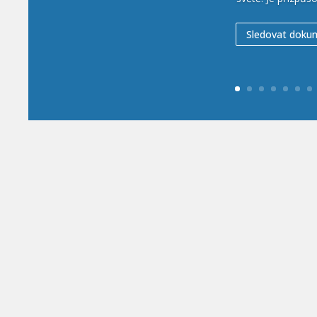
ŽIVÉ KAMERY Z PŘÍRODY
ŽIVÉ KAMERY ZE ZOO
DOKUMENTY
MAGAZÍN
WEBKAMERY KRAJINY
ZooCam. info – magazín a
online kamery z přírody