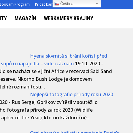
Čeština‎
ZooCam Program
Přidat kameru
O nás
Kontakt
NTY
MAGAZÍN
WEBKAMERY KRAJINY
Hyena skvrnitá si brání kořist před
supů u napajedla – videozáznam
19.10. 2020
-
o se nachází se v Jižní Africe v rezervaci Sabi Sand
eserve. Nkorho Bush Lodge je domovem
telné rozmanitosti…
Nejlepší fotografie přírody roku 2020
2020
-
Rus Sergej Gorškov zvítězil v soutěži o
ího fotografa přírody za rok 2020 (Wildlife
apher of the Year), kterou každoročně…
Orel okrový s kořistí u napajedla Rosie’s