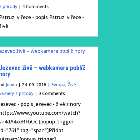
z přírody
| 4 Comments
Pstruzi v řece - popis Pstruzi v řece -
živě
Jezevec živě – webkamera poblíž
nory
od
Jenda
|
24. 09. 2016
|
Evropa
,
Živé
kamery z přírody
| 0 Comments
Jezevec - popis Jezevec - živě z nory
https://www.youtube.com/watch?
v=4dA4xeRFbOc [popup_trigger
id="761" tag="span"]Přidat
záznam[/popup_trigger]