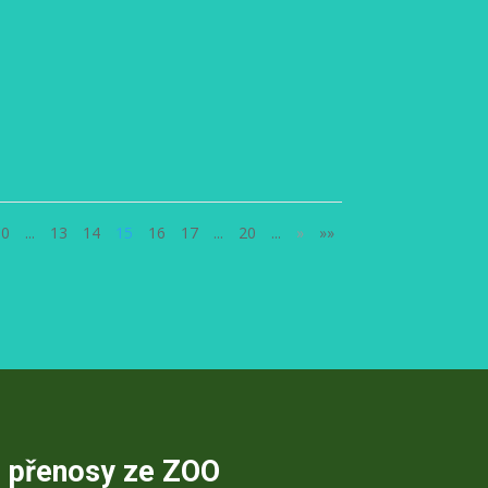
10
...
13
14
15
16
17
...
20
...
»
»»
é přenosy ze ZOO