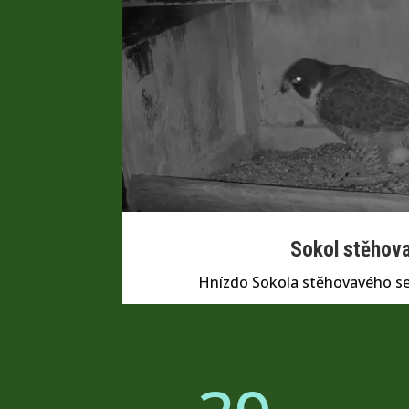
Sokol stěhov
Petra Chlumecka
Hnízdo Sokola stěhovavého se
Hnízdo výrů afrických se nachází v
v přírodní rezervaci Mziki v
provincii Severozápad v Jižní
Africe. Hnízdo bylo obsazeno
poslední 3 hnízdní sezóny za