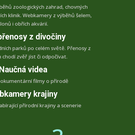
ýběhů zoologických zahrad, chovných
rních klinik. Webkamery z výběhů šelem,
slonů i obřích akvárií.
přenosy z divočiny
dních parků po celém světě. Přenosy z
chodí zvěř jíst či odpočívat.
Naučná videa
okumentární filmy o přírodě
bkamery krajiny
bírající přírodní krajiny a scenerie