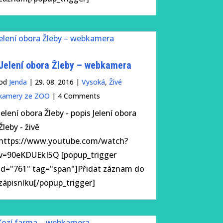
Jelení obora Žleby – webkamera
od
Jenda
|
29. 08. 2016
|
Vysoká
,
Živé
kamery ze ZOO
| 4 Comments
Jelení obora Žleby - popis Jelení obora
Žleby - živě
https://www.youtube.com/watch?
v=90eKDUEkI5Q [popup_trigger
id="761" tag="span"]Přidat záznam do
zápisníku[/popup_trigger]