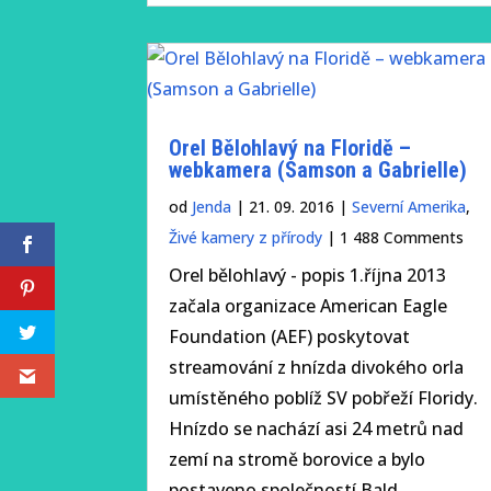
mohutné orly. Na délku měří 80 až
99 centimetrů a je tedy pátý
nejdelší orel. Samice jsou s váhou
3,2–4,7 kg o 10 až 15 % těžší než
samci, kteří váží 2,55–4,12 kg. Je to
Orel Bělohlavý na Floridě –
devátý nejtěžší žijící orel. Rozpětí...
webkamera (Samson a Gabrielle)
od
Jenda
|
21. 09. 2016
|
Severní Amerika
,
Živé kamery z přírody
| 1 488 Comments
Orel bělohlavý - popis 1.října 2013
začala organizace American Eagle
Foundation (AEF) poskytovat
streamování z hnízda divokého orla
umístěného poblíž SV pobřeží Floridy.
Hnízdo se nachází asi 24 metrů nad
zemí na stromě borovice a bylo
postaveno společností Bald...