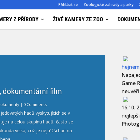
Přihlásit se
Zoologické zahrady a parky
MERY Z PŘÍRODY
ŽIVÉ KAMERY ZE ZOO
DOKUME
hejnem 
Napajedl
Game R
neuvěři
16.10. 
nejlepš
okumenty
Photogr