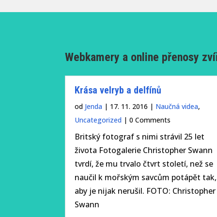
Webkamery a online přenosy zvíř
Krása velryb a delfínů
od
Jenda
|
17. 11. 2016
|
Naučná videa
,
Uncategorized
| 0 Comments
Britský fotograf s nimi strávil 25 let
Petra Chlumecka
života Fotogalerie Christopher Swann
Na Kroměřížsku se objevil orel
tvrdí, že mu trvalo čtvrt století, než se
stepní, na Olomoucku a Přerovsku
naučil k mořským savcům potápět tak,
ouhorlík černokřídlý a na
aby je nijak nerušil. FOTO: Christopher
Novojičínsku chaluha malá, sdělil
Swann
ČTK místopředseda Moravského