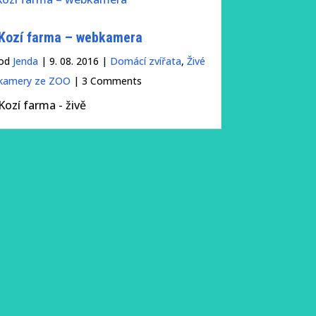
Kozí farma – webkamera
od
Jenda
|
9. 08. 2016
|
Domácí zvířata
,
Živé
kamery ze ZOO
| 3 Comments
Kozí farma - živě