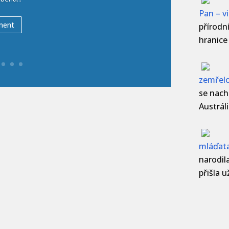
Pan – 
přírodní
hranice
zemřelo
se nachá
Austrál
mláďat
narodil
přišla u