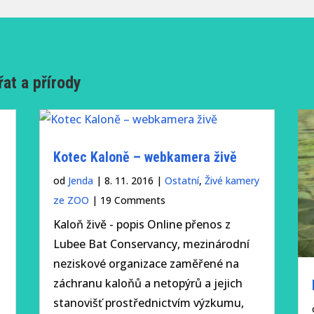
at a přírody
Kotec Kaloně – webkamera živě
od
Jenda
|
8. 11. 2016
|
Ostatní
,
Živé kamery
ze ZOO
| 19 Comments
Kaloň živě - popis Online přenos z
Lubee Bat Conservancy, mezinárodní
neziskové organizace zaměřené na
záchranu kaloňů a netopýrů a jejich
stanovišť prostřednictvím výzkumu,