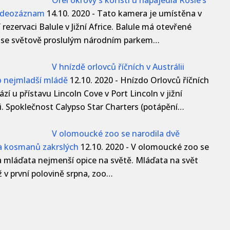
videozáznam
14.10. 2020
-
Tato kamera je umístěna v
 rezervaci Balule v Jižní Africe. Balule má otevřené
 se světově proslulým národním parkem…
V hnízdě orlovců říčních v Austrálii
 nejmladší mládě
12.10. 2020
-
Hnízdo Orlovců říčních
zí u přístavu Lincoln Cove v Port Lincoln v jižní
ii. Spoklečnost Calypso Star Charters (potápění…
V olomoucké zoo se narodila dvě
a kosmanů zakrslých
12.10. 2020
-
V olomoucké zoo se
a mláďata nejmenší opice na světě. Mláďata na svět
ž v první polovině srpna, zoo…