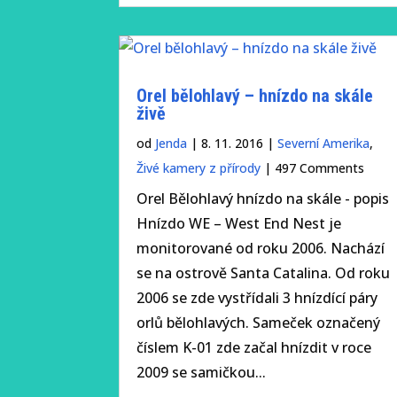
ornitologického spolku Jiří
Šafránek. Orel stepní obývá
rozlehlé pláně na sever od...
Orel bělohlavý – hnízdo na skále
živě
od
Jenda
|
8. 11. 2016
|
Severní Amerika
,
Živé kamery z přírody
| 497 Comments
Orel Bělohlavý hnízdo na skále - popis
Hnízdo WE – West End Nest je
monitorované od roku 2006. Nachází
se na ostrově Santa Catalina. Od roku
2006 se zde vystřídali 3 hnízdící páry
orlů bělohlavých. Sameček označený
Petra Chlumecka
číslem K-01 zde začal hnízdit v roce
2009 se samičkou...
Orel korunkatý (Stephanoaetus
coronatus) patří mezi velké a