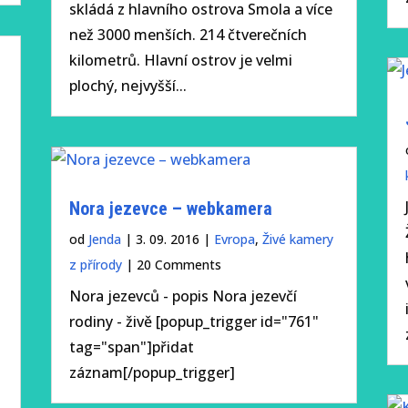
skládá z hlavního ostrova Smola a více
než 3000 menších. 214 čtverečních
kilometrů. Hlavní ostrov je velmi
plochý, nejvyšší...
Nora jezevce – webkamera
od
Jenda
|
3. 09. 2016
|
Evropa
,
Živé kamery
z přírody
| 20 Comments
Nora jezevců - popis Nora jezevčí
rodiny - živě [popup_trigger id="761"
tag="span"]přidat
záznam[/popup_trigger]