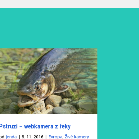
Pstruzi – webkamera z řeky
od
Jenda
|
8. 11. 2016
|
Evropa
,
Živé kamery