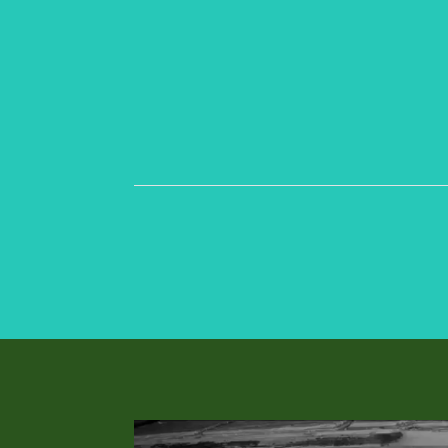
Petra Chlumecka
Donyo Lodge se nachází na více
než 111 000 hektarech
soukromého pozemku v srdci
pohoří Chyulu, mezi národními
parky Tsavo a Amboseli v Keni.
Nemovitost, vybroušená ze
starověké lávové skály vychrlené z
Kilimandžára před 360 000 lety,
vytváří nadčasovost, která se...