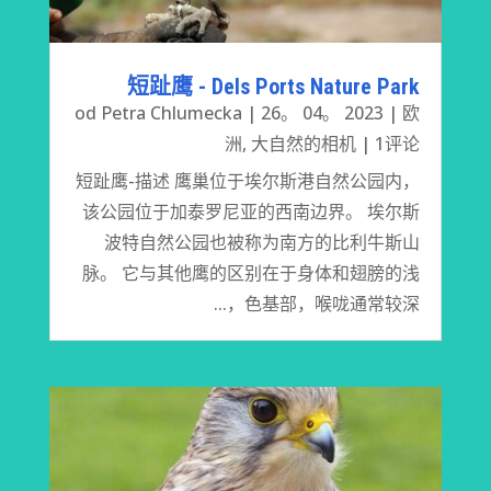
短趾鹰 - Dels Ports Nature Park
od
Petra Chlumecka
|
26。 04。 2023
|
欧
洲
,
大自然的相机
| 1评论
短趾鹰-描述 鹰巢位于埃尔斯港自然公园内，
该公园位于加泰罗尼亚的西南边界。 埃尔斯
波特自然公园也被称为南方的比利牛斯山
脉。 它与其他鹰的区别在于身体和翅膀的浅
色基部，喉咙通常较深，...