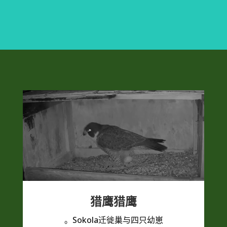
猎鹰猎鹰
Sokola迁徙巢与四只幼崽。