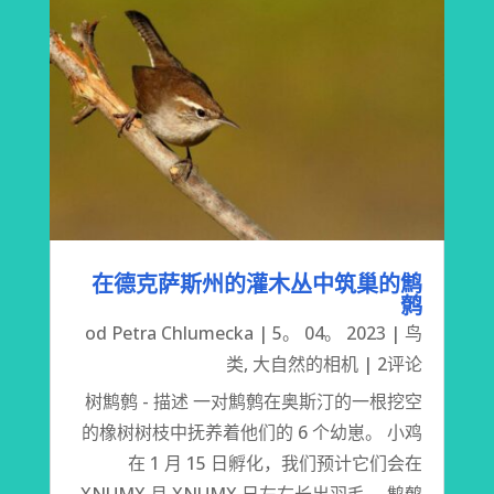
在德克萨斯州的灌木丛中筑巢的鹪
鹩
od
Petra Chlumecka
|
5。 04。 2023
|
鸟
类
,
大自然的相机
| 2评论
树鹪鹩 - 描述 一对鹪鹩在奥斯汀的一根挖空
的橡树树枝中抚养着他们的 6 个幼崽。 小鸡
在 1 月 15 日孵化，我们预计它们会在
XNUMX 月 XNUMX 日左右长出羽毛。 鹪鹩