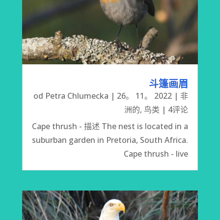
斗篷画眉
od
Petra Chlumecka
|
26。 11。 2022
|
非
洲的
,
鸟类
| 4评论
Cape thrush - 描述 The nest is located in a
suburban garden in Pretoria, South Africa.
Cape thrush - live