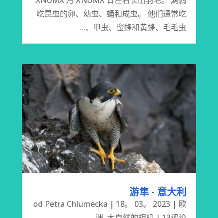
吃昆虫的卵、幼虫、蛹和成虫。 他们通常吃
甲虫、蜜蜂和黄蜂、毛毛虫、...
游隼 - 意大利
od
Petra Chlumecka
|
18。 03。 2023
|
欧
洲
,
大自然的相机
| 13评论