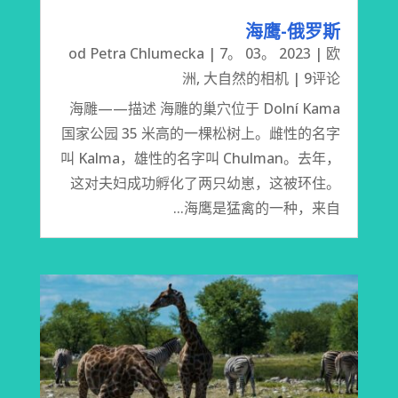
海鹰-俄罗斯
od
Petra Chlumecka
|
7。 03。 2023
|
欧
洲
,
大自然的相机
| 9评论
海雕——描述 海雕的巢穴位于 Dolní Kama
国家公园 35 米高的一棵松树上。雌性的名字
叫 Kalma，雄性的名字叫 Chulman。去年，
这对夫妇成功孵化了两只幼崽，这被环住。
海鹰是猛禽的一种，来自...