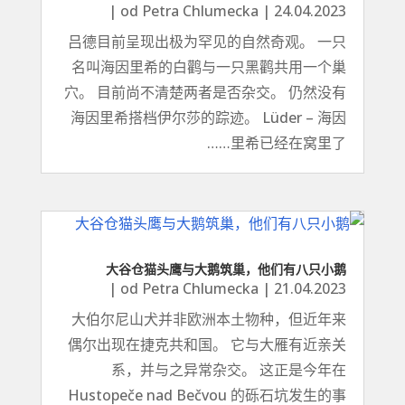
|
od
Petra Chlumecka
|
24.04.2023
吕德目前呈现出极为罕见的自然奇观。 一只
名叫海因里希的白鹳与一只黑鹳共用一个巢
穴。 目前尚不清楚两者是否杂交。 仍然没有
海因里希搭档伊尔莎的踪迹。 Lüder – 海因
里希已经在窝里了……
大谷仓猫头鹰与大鹅筑巢，他们有八只小鹅
|
od
Petra Chlumecka
|
21.04.2023
大伯尔尼山犬并非欧洲本土物种，但近年来
偶尔出现在捷克共和国。 它与大雁有近亲关
系，并与之异常杂交。 这正是今年在
Hustopeče nad Bečvou 的砾石坑发生的事