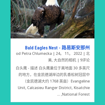
Bald Eagles Nest - 路易斯安那州
od
Petra Chlumecka
|
24。 11。 2022
|
北
美
,
大自然的相机
| 9评论
白头鹰 - 描述 白头鹰巢位于离地面 30 多英尺
的地方，在金凯德湖岸边的乳香松树冠层中
（金凯德湖大约 1768 英亩）Evangeline
Unit, Calcasieu Ranger District, Kisatchie
National Forest, ...