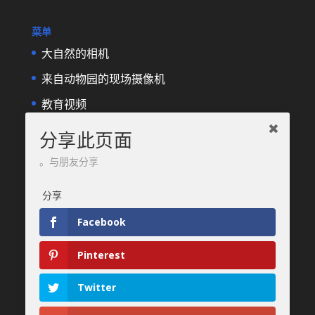
菜单
大自然的相机
来自动物园的现场摄像机
教育视频
在该国的网络摄像头
分享此页面
与朋友分享。
我们推荐
分享
最有利的
住宿和旅行，以及DobrýDen.EU
捷克
演练
和手册。 关于地籍的信息 -
观看地籍
定
Facebook
期结果
Sportka
Pinterest
?
如何注册
účtenkovky
Twitter
谢谢