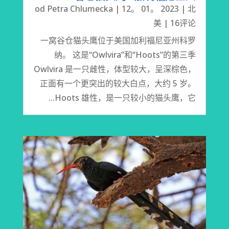
od
Petra Chlumecka
|
12。 01。 2023
|
北
美
| 16评论
一窝谷仓猫头鹰位于美国加利福尼亚州科罗
纳。 这是“Owlvira”和“Hoots”的第三季
Owlvira 是一只雌性，体型较大，呈深棕色，
正面有一个更突出的较大白点，大约 5 岁。
Hoots 雄性，是一只较小的猫头鹰，它...