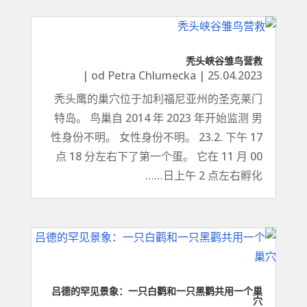
秃头峡谷雏鸟营救
|
od
Petra Chlumecka
|
25.04.2023
秃头鹰的巢穴位于加利福尼亚州的圣克莱门
特岛。 鸟巢自 2014 年 2023 年开始监测 男
性身份不明。 女性身份不明。 23.2. 下午 17
点 18 分左右下了第一个蛋。 它在 11 月 00
日上午 2 点左右孵化……
吕德的罕见景象：一只白鹳和一只黑鹳共用一个巢
穴