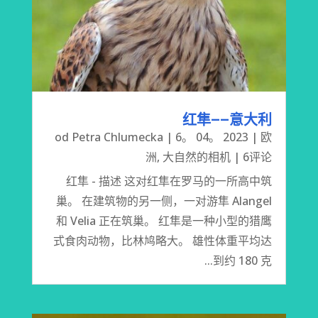
红隼——意大利
od
Petra Chlumecka
|
6。 04。 2023
|
欧
洲
,
大自然的相机
| 6评论
红隼 - 描述 这对红隼在罗马的一所高中筑
巢。 在建筑物的另一侧，一对游隼 Alangel
和 Velia 正在筑巢。 红隼是一种小型的猎鹰
式食肉动物，比林鸠略大。 雄性体重平均达
到约 180 克...