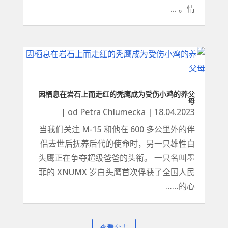
情。 ...
因栖息在岩石上而走红的秃鹰成为受伤小鸡的养父
母
|
od
Petra Chlumecka
|
18.04.2023
当我们关注 M-15 和他在 600 多公里外的伴
侣去世后抚养后代的使命时，另一只雄性白
头鹰正在争夺超级爸爸的头衔。 一只名叫墨
菲的 XNUMX 岁白头鹰首次俘获了全国人民
的心……
查看杂志