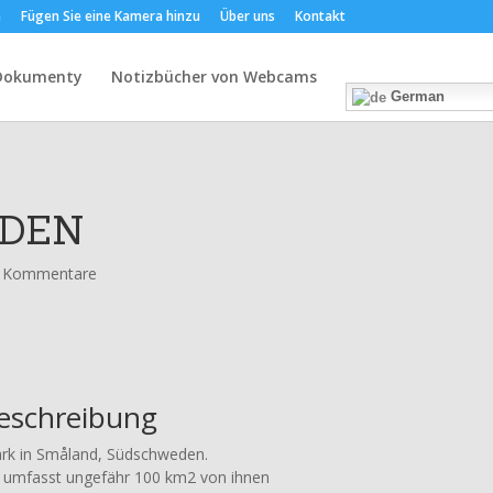
m
Fügen Sie eine Kamera hinzu
Über uns
Kontakt
Dokumenty
Notizbücher von Webcams
German
EDEN
 Kommentare
Beschreibung
ark in Småland, Südschweden.
 umfasst ungefähr 100 km2 von ihnen