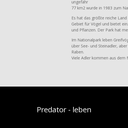
ungefähr
77 km2 wurde in 1983 zum Nati
Es hat das größte reiche Land 
Gebiet für Vögel und bietet ei
und Pflanzen. Der Park hat m
Im Nationalpark leben Greifvög
über See- und Steinadler, ab
Raben.
Viele Adler kommen aus dem 
Predator - leben