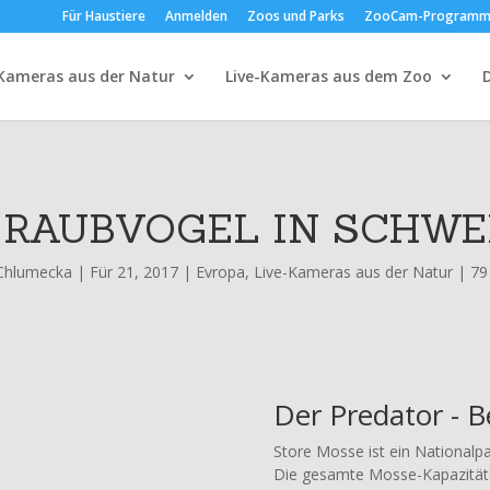
Für Haustiere
Anmelden
Zoos und Parks
ZooCam-Program
-Kameras aus der Natur
Live-Kameras aus dem Zoo
 RAUBVOGEL IN SCHW
Chlumecka
|
Für 21, 2017
|
Evropa
,
Live-Kameras aus der Natur
|
79
Der Predator - 
Store Mosse ist ein Nationalp
Die gesamte Mosse-Kapazität