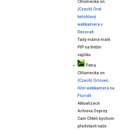
Chlumecka
on
(Czech) Orel
bělohlavý
webkamera v
Decorah
Tady máme malé
PIP na třetím
vajíčku
Petra
Chlumecka
on
(Czech) Orlovec
říční webkamera na
Floridě
Aktualizace
Achieva Osprey
Cam Chtěli bychom
představit naše