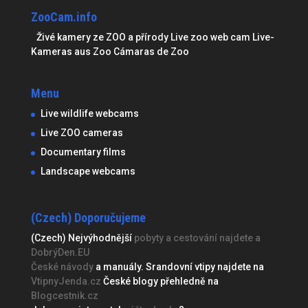
ZooCam.info
Živé kamery ze ZOO a přírody Live zoo web cam Live-
Kameras aus Zoo Cámaras de Zoo
Menu
Live wildlife webcams
Live ZOO cameras
Documentary films
Landscape webcams
(Czech) Doporučujeme
(Czech) Nejvýhodnější
pobyty a cestování najdete a
DobrýDen.EU
České
návody
a manuály. Srandovní vtipy najdete na
VtipnyJenda.cz
České blogy přehledně na
Blogcestnik.cz