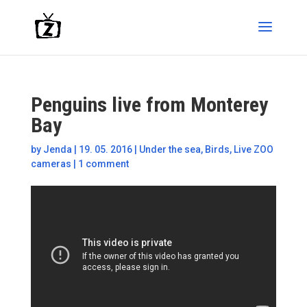
Penguins live from Monterey
Bay
by
Jenda
|
19. 05. 2016
|
Under the sea
,
Birds
,
Live ZOO
cameras
|
1 comment