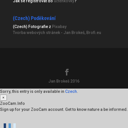
Jak se registrovat do
účtenkovky
?
(Czech) Poděkování
(Czech) Fotografie z
Pixabay
Tvorba webových stránek - Jan Brokeš, Brofi.eu
Jan Brokeš 2016
Sorry, this entry is only available in
Czech
.
×
ZooCam.Info
Sign up for your ZooCam account. Get to know nature a be informed.