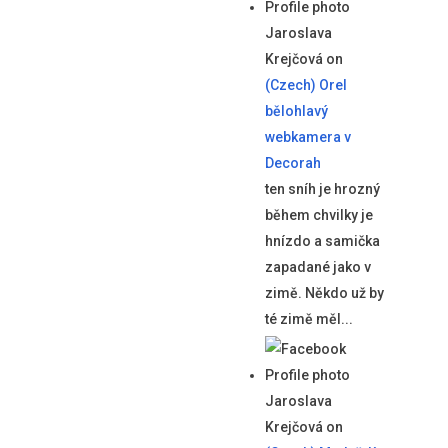
Jaroslava
Krejčová
on
(Czech) Orel
bělohlavý
webkamera v
Decorah
ten sníh je hrozný
během chvilky je
hnízdo a samička
zapadané jako v
zimě. Někdo už by
té zimě měl...
Jaroslava
Krejčová
on