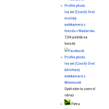
Iva
on
(Czech) Orel
mořský
webkamera z
hnízda v Maďarsku
7,04 jestřáb na
hnízdě
Iva
on
(Czech) Orel
bělohlavý
webkamera v
Minnesotě
Opět nám tu zamrzl
obraz
Petra