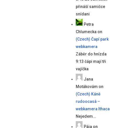
přináší samičce
snídani
Petra
Chlumecka
on
(Czech) Čapí park
webkamera
Záběr do hnízda
9:13 čápi mají tři
vajíčka
Jana
Motákovám
on
(Czech) Káně
rudoocasá –
webkamera Ithaca
Nejedem...
Pája
on