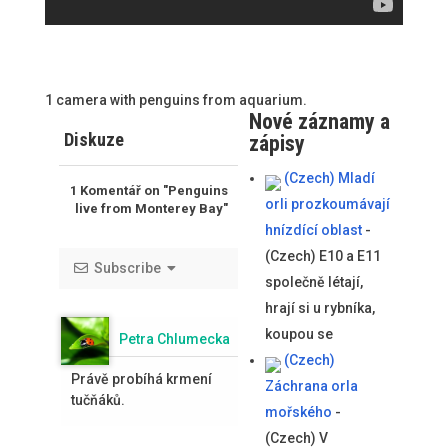
1 camera with penguins from aquarium.
Nové záznamy a
Diskuze
zápisy
(Czech) Mladí
1
Komentář on "Penguins
orli prozkoumávají
live from Monterey Bay"
hnízdící oblast
-
(Czech) E10 a E11
Subscribe
společně létají,
hrají si u rybníka,
koupou se
Petra Chlumecka
(Czech)
Právě probíhá krmení
Záchrana orla
tučňáků.
mořského
-
(Czech) V