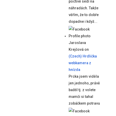
poctivě sedí na
náhradách. Takže
věřím, že to dobře
dopadne i když...
Jaroslava
Krejčová
on
(Czech) Hrdlička
webkamera z
hnízda
Prcka jsem viděla
jen jednoho, právě
baštil tj. z volete
mamči si tahal
zobáčkem potravu