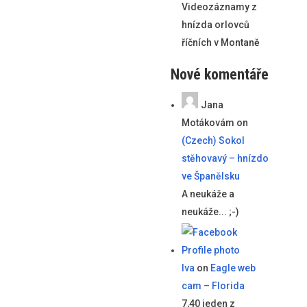
Videozáznamy z
hnízda orlovců
říčních v Montaně
Nové komentáře
Jana
Motákovám
on
(Czech) Sokol
stěhovavý – hnízdo
ve Španělsku
A neukáže a
neukáže... ;-)
Iva
on
Eagle web
cam – Florida
7,40 jeden z