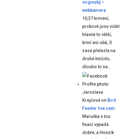
virginský –
webkamera
10,37 krmení,
prckové jsou vidět
hlavně to větší,
krmí asi obě, S
zase přelezla na
druhé hnízdo,
dlouho to na...
Jaroslava
Krejčová
on
Bird
Feeder live cam
Maruška s tou
fixací vypadá
dobře, a Honzík