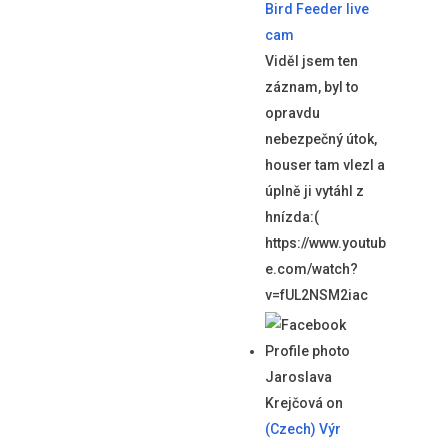
Bird Feeder live
cam
Viděl jsem ten
záznam, byl to
opravdu
nebezpečný útok,
houser tam vlezl a
úplně ji vytáhl z
hnízda:(
https://www.youtub
e.com/watch?
v=fUL2NSM2iac
Jaroslava
Krejčová
on
(Czech) Výr