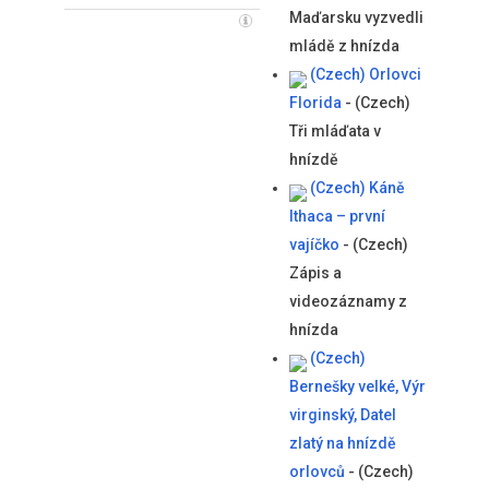
Maďarsku vyzvedli
mládě z hnízda
(Czech) Orlovci
Florida
-
(Czech)
Tři mláďata v
hnízdě
(Czech) Káně
Ithaca – první
vajíčko
-
(Czech)
Zápis a
videozáznamy z
hnízda
(Czech)
Bernešky velké, Výr
virginský, Datel
zlatý na hnízdě
orlovců
-
(Czech)