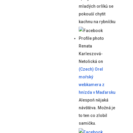
mladých orlíků se
pokouší chytit
kachnu na rybníčku
Renata
Karleszová-
Netolická
on
(Czech) Orel
mořský
webkamera z
hnízda v Maďarsku
Alespoň nějaká
návštěva. Možná je
to ten co zlobil
samičku.