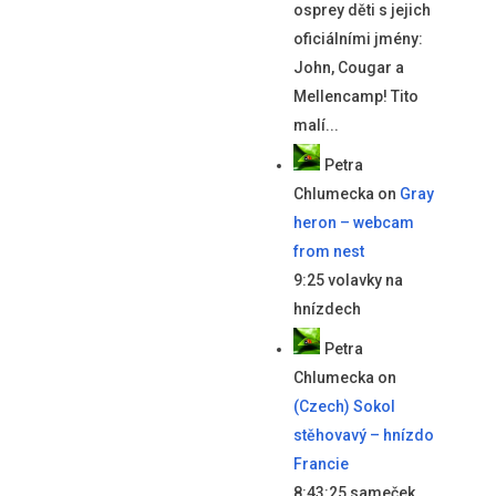
osprey děti s jejich
oficiálními jmény:
John, Cougar a
Mellencamp! Tito
malí...
Petra
Chlumecka
on
Gray
heron – webcam
from nest
9:25 volavky na
hnízdech
Petra
Chlumecka
on
(Czech) Sokol
stěhovavý – hnízdo
Francie
8:43:25 sameček