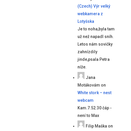
(Czech) Výr velký
webkamera z
Lotyšska
Je to noha,byla tam
už než napadl sníh.
Letos nám sovičky
zahnízdily
jinde,psala Petra
níže.
Jana
Motákovám
on
White stork – nest
webcam
Kam.7.52:30 čáp -
není to Max
Filip Maška
on