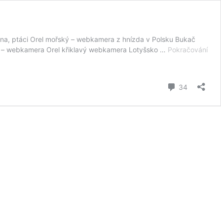
na, ptáci Orel mořský – webkamera z hnízda v Polsku Bukač
 – webkamera Orel křiklavý webkamera Lotyšsko …
Pokračování
komentář
34