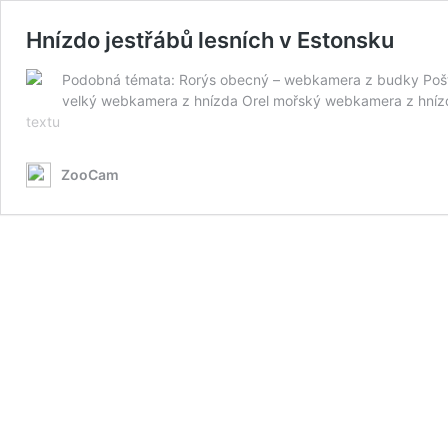
Hnízdo jestřábů lesních v Estonsku
Podobná témata: Rorýs obecný – webkamera z budky Poštol
velký webkamera z hnízda Orel mořský webkamera z hníz
Hnízdo
textu
jestřábů
lesních
ZooCam
v
Estonsku