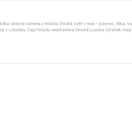
ka obecná kamera z hnízda Divoká zvěř v lese – jezevec, liška, ku
da v Lotyšsku Čapí hnízdo webkamera Dlouhá Loučka Výreček malý