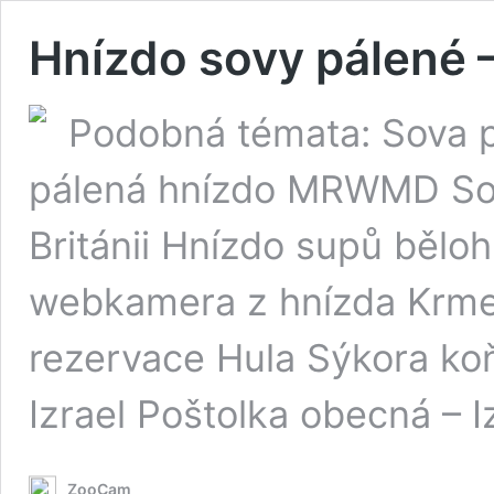
Hnízdo sovy pálené –
Podobná témata: Sova 
pálená hnízdo MRWMD Sov
Británii Hnízdo supů běloh
webkamera z hnízda Krmeli
rezervace Hula Sýkora koňa
Izrael Poštolka obecná – I
ZooCam