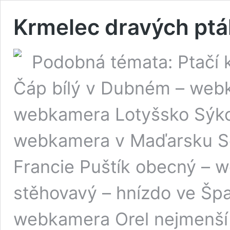
Krmelec dravých pt
Podobná témata: Ptačí
Čáp bílý v Dubném – webk
webkamera Lotyšsko Sýkor
webkamera v Maďarsku So
Francie Puštík obecný – 
stěhovavý – hnízdo ve Špa
webkamera Orel nejmenší –