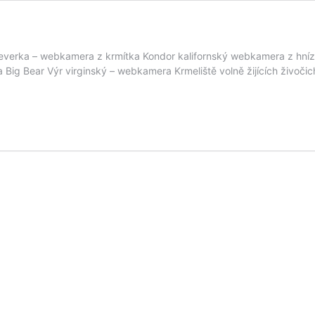
Veverka – webkamera z krmítka Kondor kalifornský webkamera z hn
ig Bear Výr virginský – webkamera Krmeliště volně žijících živočic