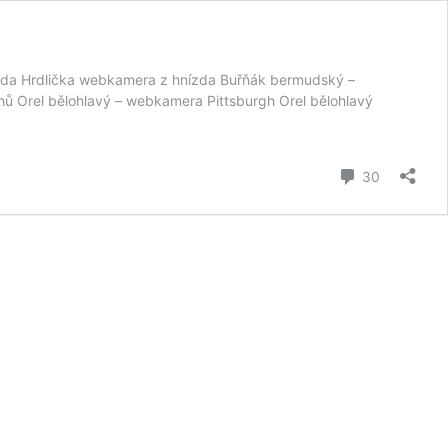
ízda Hrdlička webkamera z hnízda Buřňák bermudský –
hů Orel bělohlavý – webkamera Pittsburgh Orel bělohlavý
komentář
30