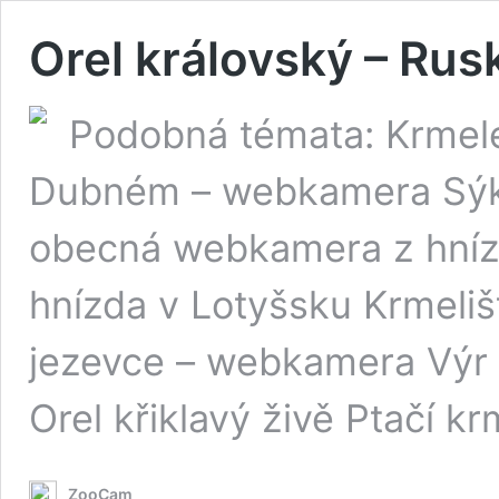
Orel královský – Rus
Podobná témata: Krmele
Dubném – webkamera Sýko
obecná webkamera z hnízd
hnízda v Lotyšsku Krmeli
jezevce – webkamera Výr
Orel křiklavý živě Ptačí 
ZooCam