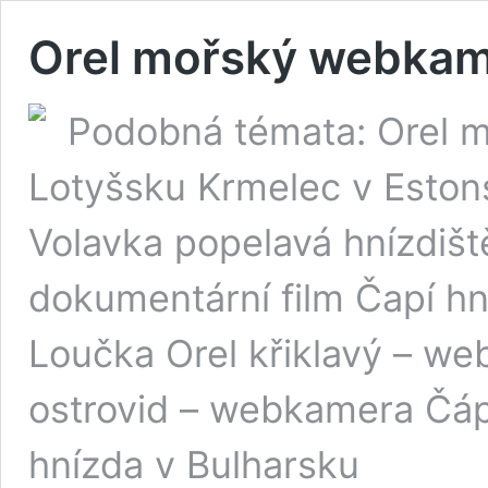
Orel mořský webkam
Podobná témata: Orel 
Lotyšsku Krmelec v Eston
Volavka popelavá hnízdiš
dokumentární film Čapí 
Loučka Orel křiklavý – w
ostrovid – webkamera Čáp 
hnízda v Bulharsku