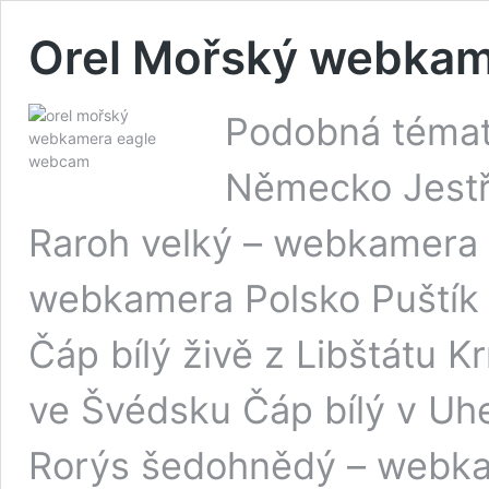
Orel Mořský webka
Podobná témat
Německo Jestř
Raroh velký – webkamera 
webkamera Polsko Puštík
Čáp bílý živě z Libštátu K
ve Švédsku Čáp bílý v U
Rorýs šedohnědý – webka