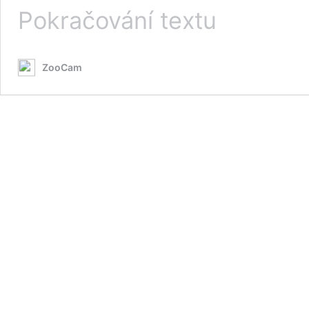
Orel
Pokračování textu
Mořský
webkamera
ZooCam