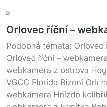
Orlovec říční – web
Podobná témata: Orlovec 
Orlovec říční – webkamera
webkamera z ostrova Hog
VGCC Florida Bizoni Orlí h
webkamera Hnízdo kolibř
webkamera z krmítka Bobř