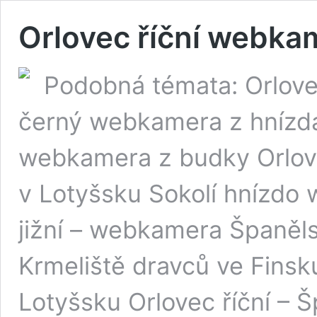
Orlovec říční webka
Podobná témata: Orlovec
černý webkamera z hnízda
webkamera z budky Orlove
v Lotyšsku Sokolí hnízdo
jižní – webkamera Španěl
Krmeliště dravců ve Finsk
Lotyšsku Orlovec říční – 