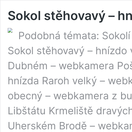
Sokol stěhovavý – hn
Podobná témata: Sokolí
Sokol stěhovavý – hnízdo 
Dubném – webkamera Poš
hnízda Raroh velký – web
obecný – webkamera z bud
Libštátu Krmeliště dravýc
Uherském Brodě – webk