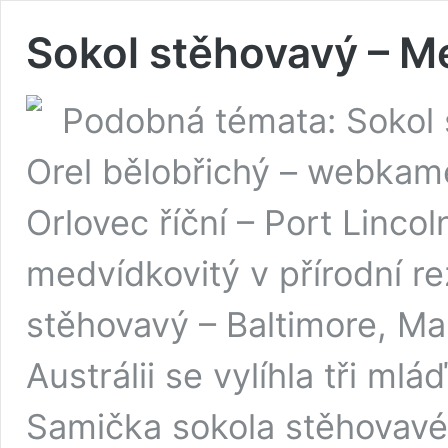
Sokol stěhovavý – M
Podobná témata: Sokol 
Orel bělobřichý – webkam
Orlovec říční – Port Lincol
medvídkovitý v přírodní r
stěhovavý – Baltimore, M
Austrálii se vylíhla tři m
Samička sokola stěhovavé