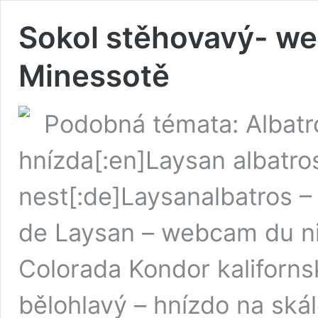
Sokol stěhovavý- we
Minessotě
Podobná témata: Albat
hnízda[:en]Laysan albatr
nest[:de]Laysanalbatros –
de Laysan – webcam du ni
Colorada Kondor kaliforn
bělohlavý – hnízdo na ská