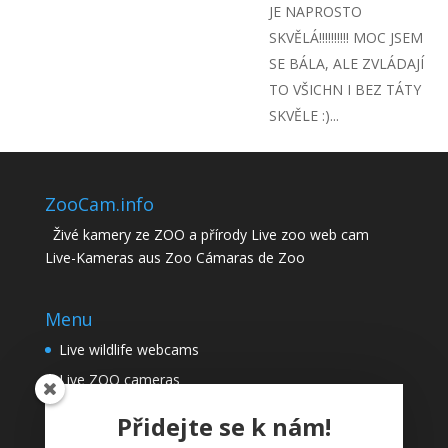
JE NAPROSTO
SKVĚLÁ!!!!!!!!!! MOC JSEM
SE BÁLA, ALE ZVLÁDAJÍ
TO VŠICHN I BEZ TÁTY
SKVĚLE :)...
ZooCam.info
Živé kamery ze ZOO a přírody Live zoo web cam
Live-Kameras aus Zoo Cámaras de Zoo
Menu
Live wildlife webcams
Live ZOO cameras
Documentary films
Přidejte se k nám!
Landscape webcams