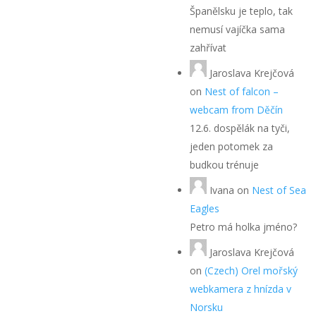
Španělsku je teplo, tak
nemusí vajíčka sama
zahřívat
Jaroslava Krejčová
on
Nest of falcon –
webcam from Děčín
12.6. dospělák na tyči,
jeden potomek za
budkou trénuje
Ivana
on
Nest of Sea
Eagles
Petro má holka jméno?
Jaroslava Krejčová
on
(Czech) Orel mořský
webkamera z hnízda v
Norsku