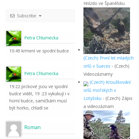
Hnízdo ve Španělsku
Subscribe
Petra Chlumecka
10:49 krmení ve spodní budce
(Czech) První let mladých
orlů v Sueces
-
(Czech)
Petra Chlumecka
Videozáznamy
(Czech) Kroužkování
19:22 prckové jsou ve spodní
orlů mořských v
budce vidět, 19 :23 vykukují i v
Lotyšsku
-
(Czech) Zápis
horní budce, samičkám musí
a videozáznam
být horko, chladí se
Roman