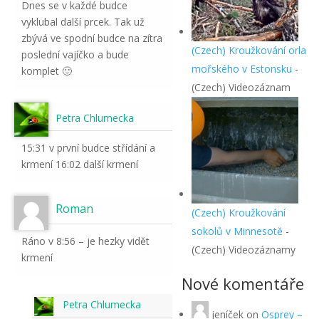
Dnes se v každé budce
vyklubal další prcek. Tak už
zbývá ve spodní budce na zítra
(Czech) Kroužkování orla
poslední vajíčko a bude
mořského v Estonsku
-
komplet 🙂
(Czech) Videozáznam
Petra Chlumecka
15:31 v první budce střídání a
krmení 16:02 další krmení
Roman
(Czech) Kroužkování
sokolů v Minnesotě
-
Ráno v 8:56 – je hezky vidět
(Czech) Videozáznamy
krmení
Nové komentáře
Petra Chlumecka
jeníček
on
Osprey –