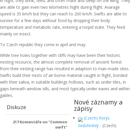
in flight; they drink, feed, and often mate and sleep on the wing. They
are able to gain even two kilometres hight during flight. Avarage
speed is 35 km/h but they can reach to 200 km/h. Swifts are able to
survive for a few days without food by dropping their body
temperature and metabolic rate, entering a torpid state. They feed
mainly on insect.
To Czech republic they come in april and may.
While tree holes together with cliffs may have been their historic
nesting resource, the almost complete removal of ancient forest
from their nesting range has resulted in adaption to man-made sites.
Swifts build their nests of air-borne material caught in flight, bonded
with their saliva, in suitable buildings hollows, such as under tiles, in
gaps beneath window sills, and most typically under eaves and within
gables.
Nové záznamy a
Diskuze
zápisy
(Czech) Rorýs
217
Komentáře on "Common
šedohnědý
-
(Czech)
swift"