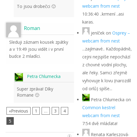
webcam from nest
To jsou drobečci 🙂
10:36:40 ..krmení ..asi
karas.
Roman
jeníček
on
Osprey –
webcam from nest
Sleduji záznam kousek zpátky
...zajímavé.. Každopádně,
a v 19:49 jsou vidět i v první
budce 2 mladíci.
cejni nejspíše nepochází
z chovné vodní plochy,
ale řeky. Samci zřejmě
Petra Chlumecka
vyhovuje k lovu (narozdíl
od orlů) spíše...
Super zpráva! Díky
Romane 🙂
Petra Chlumecka
on
Common kestrel
«Previous
1
…
3
4
webcam from nest
5
7:54 dvě mláďata!
Renata Karleszová-