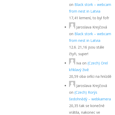
on
Black stork – webcam
from nest in Latvia
17,41 krmení, to byl fofr
Jaroslava Krejčová
on
Black stork – webcam
from nest in Latvia
12.6. 21,16 jsou stále
čtyři, super!
Iva
on
(Czech) Orel
křiklavý živě
20,59 oba orlíci na hnízdě
Jaroslava Krejčová
on
(Czech) Rorýs
šedohnědý – webkamera
20,35 tak se konečně
vrátila, nakonec ve