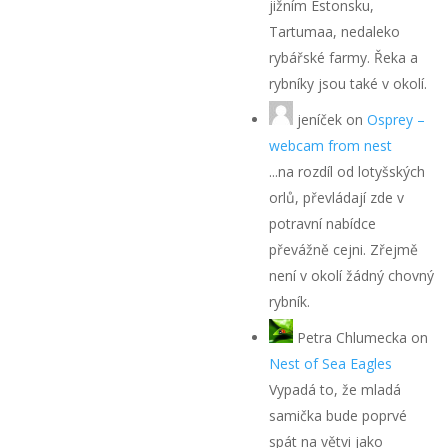
jižním Estonsku,
Tartumaa, nedaleko
rybářské farmy. Řeka a
rybníky jsou také v okolí.
jeníček
on
Osprey –
webcam from nest
...na rozdíl od lotyšských
orlů, převládají zde v
potravní nabídce
převážně cejni. Zřejmě
není v okolí žádný chovný
rybník.
Petra Chlumecka
on
Nest of Sea Eagles
Vypadá to, že mladá
samička bude poprvé
spát na větvi jako