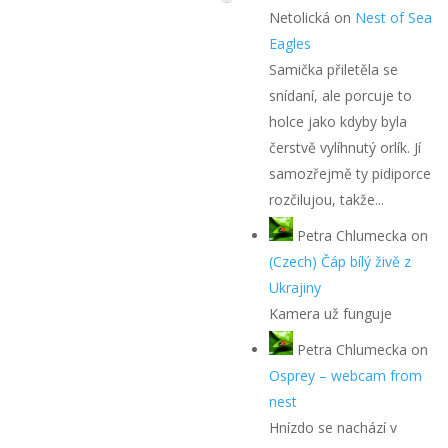
Netolická
on
Nest of Sea
Eagles
Samička přiletěla se
snídaní, ale porcuje to
holce jako kdyby byla
čerstvě vylíhnutý orlík. Jí
samozřejmě ty pidiporce
rozčilujou, takže...
Petra Chlumecka
on
(Czech) Čáp bílý živě z
Ukrajiny
Kamera už funguje
Petra Chlumecka
on
Osprey – webcam from
nest
Hnízdo se nachází v