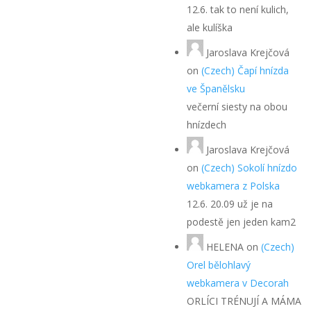
12.6. tak to není kulich,
ale kulíška
Jaroslava Krejčová
on
(Czech) Čapí hnízda
ve Španělsku
večerní siesty na obou
hnízdech
Jaroslava Krejčová
on
(Czech) Sokolí hnízdo
webkamera z Polska
12.6. 20.09 už je na
podestě jen jeden kam2
HELENA
on
(Czech)
Orel bělohlavý
webkamera v Decorah
ORLÍCI TRÉNUJÍ A MÁMA