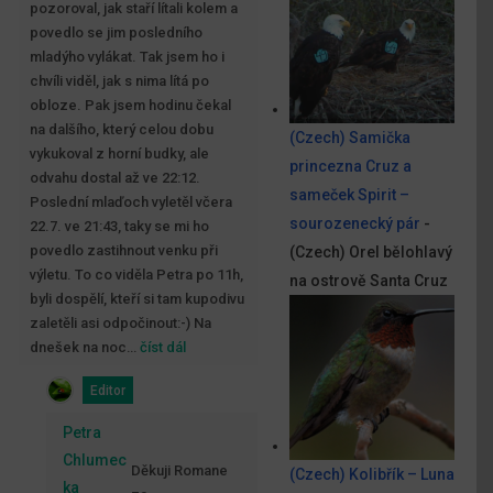
pozoroval, jak staří lítali kolem a
povedlo se jim posledního
mladýho vylákat. Tak jsem ho i
chvíli viděl, jak s nima lítá po
obloze. Pak jsem hodinu čekal
na dalšího, který celou dobu
(Czech) Samička
vykukoval z horní budky, ale
princezna Cruz a
odvahu dostal až ve 22:12.
sameček Spirit –
Poslední mlaďoch vyletěl včera
sourozenecký pár
-
22.7. ve 21:43, taky se mi ho
povedlo zastihnout venku při
(Czech) Orel bělohlavý
výletu. To co viděla Petra po 11h,
na ostrově Santa Cruz
byli dospělí, kteří si tam kupodivu
zaletěli asi odpočinout:-) Na
dnešek na noc
…
číst dál
Editor
Petra
Chlumec
Děkuji Romane
(Czech) Kolibřík – Luna
ka