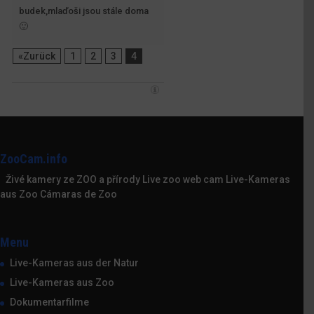
budek,mlaďoši jsou stále doma
🙂
«Zurück
1
2
3
4
ZooCam.info
Živé kamery ze ZOO a přírody Live zoo web cam Live-Kameras
aus Zoo Cámaras de Zoo
Menu
Live-Kameras aus der Natur
Live-Kameras aus Zoo
Dokumentarfilme