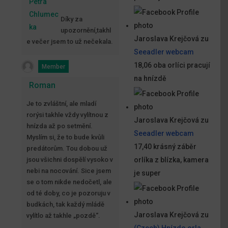
Petra
Chlumec
Díky za
ka
upozornění,takhl
Jaroslava Krejčová
zu
e večer jsem to už nečekala.
Seeadler webcam
18,06 oba orlíci pracují
Member
na hnízdě
Roman
Je to zvláštní, ale mladí
rorýsi takhle vždy vylítnou z
Jaroslava Krejčová
zu
hnízda až po setmění.
Seeadler webcam
Myslím si, že to bude kvůli
17,40 krásný záběr
predátorům. Tou dobou už
jsou všichni dospělí vysoko v
orlíka z blízka, kamera
nebi na nocování. Sice jsem
je super
se o tom nikde nedočetl, ale
od té doby, co je pozoruju v
budkách, tak každý mládě
Jaroslava Krejčová
zu
vylítlo až takhle „pozdě“.
(Czech) Hnízdo orla