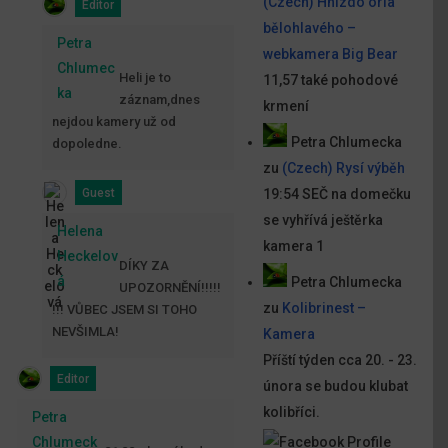
(Czech) Hnízdo orla
Editor
bělohlavého –
Petra
webkamera Big Bear
Chlumec
Heli je to
11,57 také pohodové
ka
záznam,dnes
krmení
nejdou kamery už od
Petra Chlumecka
dopoledne.
zu
(Czech) Rysí výběh
Guest
19:54 SEČ na domečku
se vyhřívá ještěrka
Helena
kamera 1
Heckelov
DÍKY ZA
á
Petra Chlumecka
UPOZORNĚNÍ!!!!!
zu
Kolibrinest –
!!! VŮBEC JSEM SI TOHO
NEVŠIMLA!
Kamera
Příští týden cca 20. - 23.
Editor
února se budou klubat
kolibříci.
Petra
Chlumeck