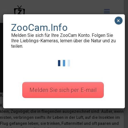
×
ZooCam.Info
Melden Sie sich für Ihre ZooCam Konto. Folgen Sie
Ihre Lieblings-Kameras, lernen über die Natur und zu
teilen.
Melden Sie sich per E-mail
Kamera aus Nistkasten von
Mauersegler
Kamera aus zwei Nistkästen von Mauersegler. Mauersegler sind
klein, Zugvögel, die in fliegenden ausgezeichnet sind. Außer, wenn
nisten, verbringen swifts ihr Leben in der Luft, auf die Insekten im
Flug gefangen leben; sie trinken, Futtermittel und oft paaren und