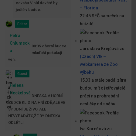
odvahu.V půl deváté byl
– Florida
ještě v budce.
22:45 SEČ sameček na
hnízdě
Editor
Petra
Chlumeck
08:35 v horní budce
Jaroslava Krejčová
zu
a
mlaďoši pokukují
(Czech) Vlk –
ven.
webkamera ze Zoo
výběhu
Guest
15,33 a stále padá, zítra
Helena
budou mít ošetřovatelé
Heckelová
DNESKA V HORNÍ
práci na prohrabání
BUDCE KLID NA HNÍZDĚ,ALE VE
cestičky od sněhu
SPODNÍ JE ŽIVO, ALE
NEVYPADÁTO,ŽE BY DNESKA
ODLÉTLI
Iva Koreňová
zu