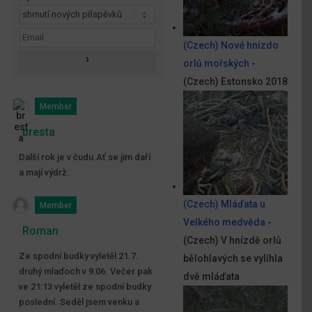
(Czech) Nové hnízdo
orlů mořských
-
(Czech) Estonsko 2018
Member
bresta
Další rok je v čudu.Ať se jim daří
a mají výdrž.
(Czech) Mláďata u
Member
Velkého medvěda
-
Roman
(Czech) V hnízdě orlů
Ze spodní budky vyletěl 21.7.
bělohlavých se vylíhla
druhý mlaďoch v 9:06. Večer pak
dvě mláďata
ve 21:13 vyletěl ze spodní budky
poslední. Seděl jsem venku a