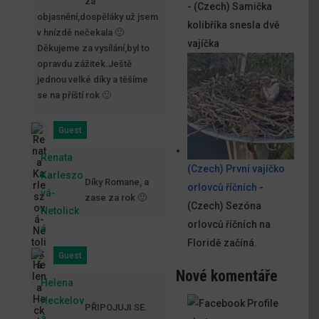
za
-
(Czech) Samička
objasnění,dospěláky už jsem
kolibříka snesla dvě
v hnízdě nečekala 🙂
vajíčka
Děkujeme za vysílání,byl to
opravdu zážitek.Ještě
jednou velké díky a těšíme
se na příští rok 🙂
Guest
Renata
(Czech) První vajíčko
Karleszo
Díky Romane, a
orlovců říčních
-
vá-
zase za rok 🙂
(Czech) Sezóna
Netolick
orlovců říčních na
á
Floridě začíná.
Guest
Nové komentáře
Helena
Heckelov
PŘIPOJUJI SE.
á