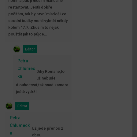
hodin a pak jí musím manuálně
restartovat. Jestli dobře
počítám, tak by první mlaďoši ze
spodní budky mohli vyletět někdy
kolem 17.7. Zkusím to nějak
pouštět jak to půjde…
Editor
Petra
Chlumec
Díky Romane,to
ka
už nebude
dlouho trvat,tak snad kamera
ještě vydrží.
Editor
Petra
Chlumeck
Už jede přenos z
a
obou