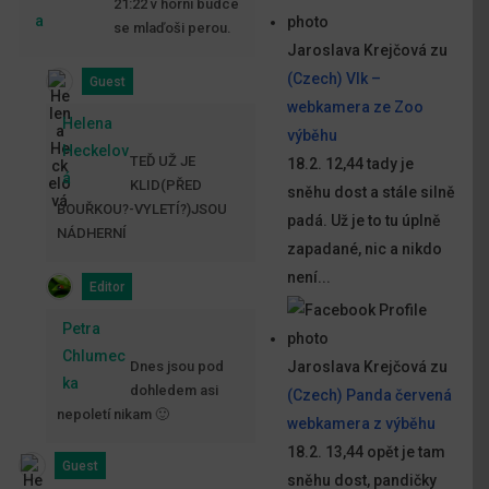
21:22 v horní budce
a
se mlaďoši perou.
Jaroslava Krejčová
zu
(Czech) Vlk –
Guest
webkamera ze Zoo
Helena
výběhu
Heckelov
TEĎ UŽ JE
18.2. 12,44 tady je
á
KLID(PŘED
sněhu dost a stále silně
BOUŘKOU?-VYLETÍ?)JSOU
padá. Už je to tu úplně
NÁDHERNÍ
zapadané, nic a nikdo
není...
Editor
Petra
Chlumec
Dnes jsou pod
Jaroslava Krejčová
zu
ka
dohledem asi
(Czech) Panda červená
nepoletí nikam 🙂
webkamera z výběhu
18.2. 13,44 opět je tam
Guest
sněhu dost, pandičky