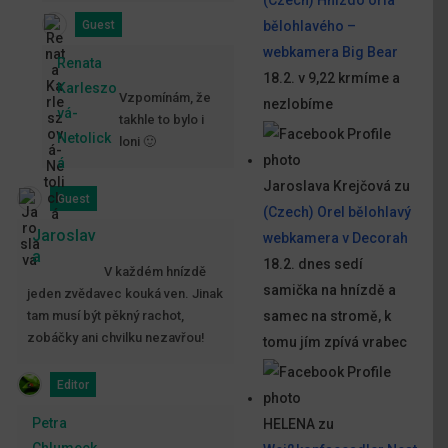
Guest
bělohlavého –
webkamera Big Bear
Renata
18.2. v 9,22 krmíme a
Karleszo
Vzpomínám, že
nezlobíme
vá-
takhle to bylo i
Netolick
loni 🙂
á
Jaroslava Krejčová
zu
Guest
(Czech) Orel bělohlavý
Jaroslav
webkamera v Decorah
a
18.2. dnes sedí
V každém hnízdě
samička na hnízdě a
jeden zvědavec kouká ven. Jinak
tam musí být pěkný rachot,
samec na stromě, k
zobáčky ani chvilku nezavřou!
tomu jím zpívá vrabec
Editor
Petra
HELENA
zu
Chlumeck