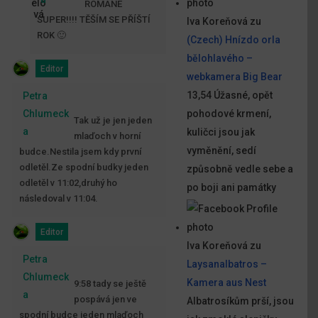
ROMANE
SUPER!!!! TĚŠÍM SE PŘÍŠTÍ
Iva Koreňová
zu
ROK 🙂
(Czech) Hnízdo orla
bělohlavého –
Editor
webkamera Big Bear
13,54 Úžasné, opět
Petra
Chlumeck
pohodové krmení,
Tak už je jen jeden
a
kuličci jsou jak
mlaďoch v horní
vyměnění, sedí
budce.Nestila jsem kdy první
odletěl.Ze spodní budky jeden
způsobně vedle sebe a
odletěl v 11:02,druhý ho
po boji ani památky
následoval v 11:04.
Editor
Iva Koreňová
zu
Petra
Laysanalbatros –
Chlumeck
Kamera aus Nest
9:58 tady se ještě
a
pospává jen ve
Albatrosíkům prší, jsou
spodní budce jeden mlaďoch