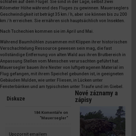
schlafen auf dem Flügel. Sie sind in der Lage, selbst zwei
Kilometer Höhe während des Fluges zu gewinnen. Mauerseglers
Geschwindigkeit ist beträgt 35 km / h, aber sie können bis zu 200
km / h erreichen. Sie ernähren sich hauptsächlich von Insekten.
Nach Tschechien kommen sie im April und Mai.
Während Baumhöhlen zusammen mit Klippen ihrer historischen
Verschachtelung Ressource gewesen sein mag, die fast
vollständige Entfernung von alten Wald aus ihren Brutbereich in
Anpassung Stellen vom Menschen verursachten geführt hat.
Mauersegler bauen ihre Nester von luftgetragenen Material im
Flug gefangen, mit ihrem Speichel gebunden ist, in geeigneten
Gebäuden Mulden, wie unter Fliesen, in Lücken unter
Fensterbänken und am typischsten unter Traufe und im Giebel.
Nové záznamy a
Diskuze
zápisy
184
Komentáře on
"Mauersegler"
Upozornit emailem