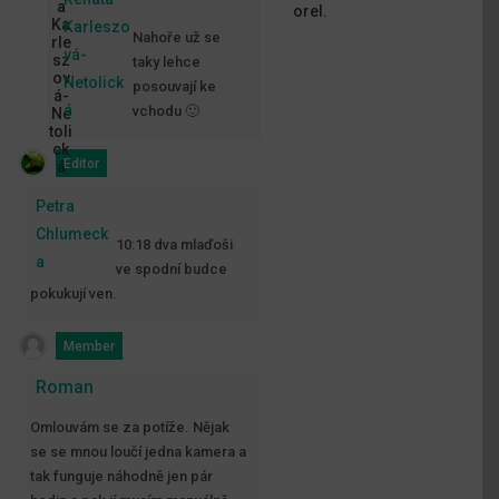
orel.
Karleszo
Nahoře už se
vá-
taky lehce
Netolick
posouvají ke
á
vchodu 🙂
Editor
Petra
Chlumeck
10:18 dva mlaďoši
a
ve spodní budce
pokukují ven.
Member
Roman
Omlouvám se za potíže. Nějak
se se mnou loučí jedna kamera a
tak funguje náhodně jen pár