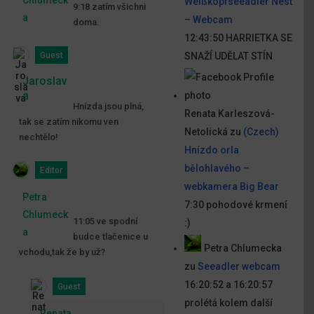
Weißkopfseeadler Nest
9:18 zatím všichni
a
– Webcam
doma.
12:43:50 HARRIETKA SE
Guest
SNAŽÍ UDĚLAT STÍN
Jaroslav
a
Hnízda jsou plná,
Renata Karleszová-
tak se zatím nikomu ven
Netolická
zu
(Czech)
nechtělo!
Hnízdo orla
bělohlavého –
Editor
webkamera Big Bear
Petra
7:30 pohodové krmení
Chlumeck
11:05 ve spodní
:)
a
budce tlačenice u
Petra Chlumecka
vchodu,tak že by už?
zu
Seeadler webcam
16:20:52 a 16:20:57
Guest
prolétá kolem další
Renata