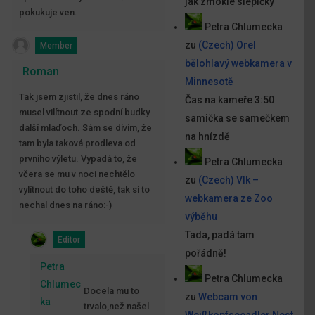
jak zmoklé slepičky
pokukuje ven.
Petra Chlumecka
zu
(Czech) Orel
Member
bělohlavý webkamera v
Roman
Minnesotě
Tak jsem zjistil, že dnes ráno
Čas na kameře 3:50
musel vilítnout ze spodní budky
samička se samečkem
další mlaďoch. Sám se divím, že
na hnízdě
tam byla taková prodleva od
prvního výletu. Vypadá to, že
Petra Chlumecka
včera se mu v noci nechtělo
zu
(Czech) Vlk –
vylítnout do toho deště, tak si to
webkamera ze Zoo
nechal dnes na ráno:-)
výběhu
Tada, padá tam
Editor
pořádně!
Petra
Petra Chlumecka
Chlumec
Docela mu to
zu
Webcam von
ka
trvalo,než našel
Weißkopfseeadler Nest