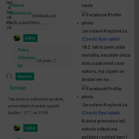
Helena
nikde
Heckelová
ROMANE,ASI
DOŠLA BATERKA……..
Jaroslava Krejčová
zu
Editor
(Czech) Rysí výběh
18.2. tak to jsem ještě
Petra
neviděla, neustále slézá
Chlumec
Už jede 🙂
dolů a pak hned zase
ka
nahoru, má zájem se
Member
dostat ven na...
Roman
Tak jsem to odhadnul správně,
Jaroslava Krejčová
zu
první mlaďoch právě opustil
budku . 17.7. ve 21:50.
(Czech) Rysí výběh
Krásná princezna leží
Editor
nahoře odkud má
pořádný rozhled kam1