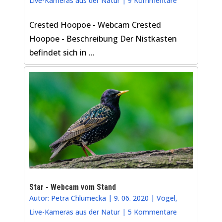
Live-Kameras aus der Natur
|
9 Kommentare
Crested Hoopoe - Webcam Crested
Hoopoe - Beschreibung Der Nistkasten
befindet sich in ...
Star - Webcam vom Stand
Autor:
Petra Chlumecka
|
9. 06. 2020
|
Vögel
,
Live-Kameras aus der Natur
|
5 Kommentare