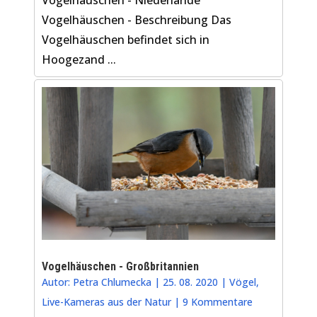
Vogelhäuschen - Beschreibung Das
Vogelhäuschen befindet sich in
Hoogezand ...
Vogelhäuschen - Großbritannien
Autor:
Petra Chlumecka
|
25. 08. 2020
|
Vögel
,
Live-Kameras aus der Natur
|
9 Kommentare