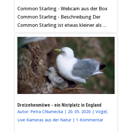
Common Starling - Webcam aus der Box
Common Starling - Beschreibung Der
Common Starling ist etwas kleiner als ...
Dreizehenmöwe - ein Nistplatz in England
Autor:
Petra Chlumecka
|
20. 05. 2020
|
Vögel
,
Live-Kameras aus der Natur
|
1-Kommentar