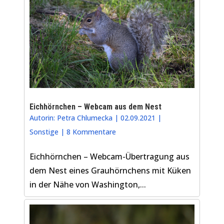
Eichhörnchen – Webcam aus dem Nest
Autorin:
Petra Chlumecka
|
02.09.2021
|
Sonstige
|
8 Kommentare
Eichhörnchen – Webcam-Übertragung aus
dem Nest eines Grauhörnchens mit Küken
in der Nähe von Washington,...