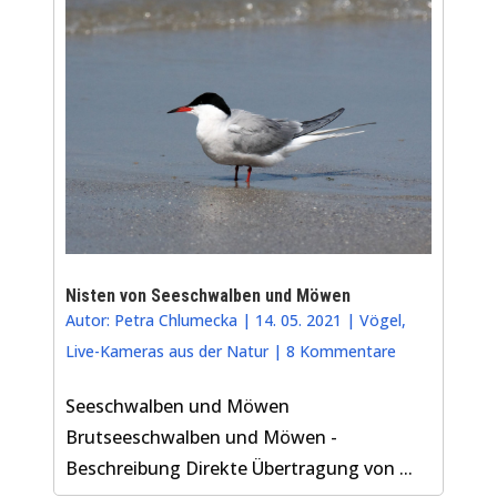
Nisten von Seeschwalben und Möwen
Autor:
Petra Chlumecka
|
14. 05. 2021
|
Vögel
,
Live-Kameras aus der Natur
|
8 Kommentare
Seeschwalben und Möwen
Brutseeschwalben und Möwen -
Beschreibung Direkte Übertragung von ...