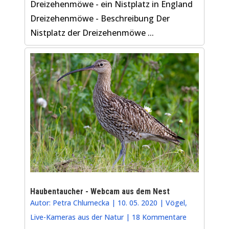
Dreizehenmöwe - ein Nistplatz in England
Dreizehenmöwe - Beschreibung Der
Nistplatz der Dreizehenmöwe ...
Haubentaucher - Webcam aus dem Nest
Autor:
Petra Chlumecka
|
10. 05. 2020
|
Vögel
,
Live-Kameras aus der Natur
|
18 Kommentare