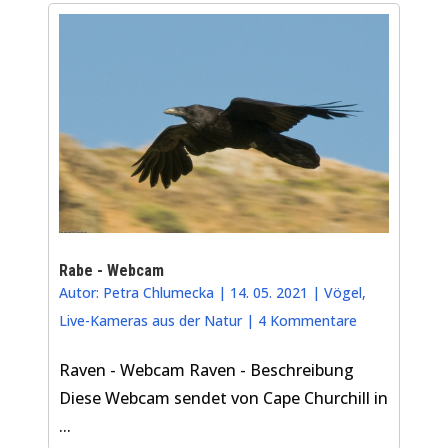
Rabe - Webcam
Autor:
Petra Chlumecka
|
14. 05. 2021
|
Vögel
,
Live-Kameras aus der Natur
|
4 Kommentare
Raven - Webcam Raven - Beschreibung
Diese Webcam sendet von Cape Churchill in
...