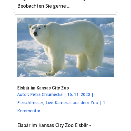
Beobachten Sie gerne ...
Eisbär im Kansas City Zoo
Autor:
Petra Chlumecka
|
16. 11. 2020
|
Fleischfresser
,
Live-Kameras aus dem Zoo
|
1-
Kommentar
Eisbär im Kansas City Zoo Eisbär -