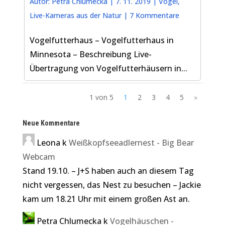
Autor:
Petra Chlumecka
|
7. 11. 2019
|
Vögel
,
Live-Kameras aus der Natur
|
7 Kommentare
Vogelfutterhaus – Vogelfutterhaus in
Minnesota – Beschreibung Live-
Übertragung von Vogelfutterhäusern in...
1 von 5
1
2
3
4
5
»
Neue Kommentare
Leona
k
Weißkopfseeadlernest - Big Bear
Webcam
Stand 19.10. – J+S haben auch an diesem Tag
nicht vergessen, das Nest zu besuchen – Jackie
kam um 18.21 Uhr mit einem großen Ast an.
Petra Chlumecka
k
Vogelhäuschen -