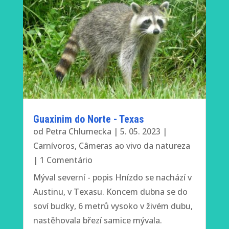
Guaxinim do Norte - Texas
od
Petra Chlumecka
|
5. 05. 2023
|
Carnívoros
,
Câmeras ao vivo da natureza
| 1 Comentário
Mýval severní - popis Hnízdo se nachází v
Austinu, v Texasu. Koncem dubna se do
soví budky, 6 metrů vysoko v živém dubu,
nastěhovala březí samice mývala.