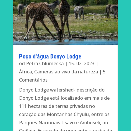
Poço d'água Donyo Lodge
od
Petra Chlumecka
|
15. 02. 2023
|
África
,
Câmeras ao vivo da natureza
| 5
Comentários
Donyo Lodge watershed- descrição do
Donyo Lodge está localizado em mais de
111 hectares de terras privadas no
coração das Montanhas Chyulu, entre os
Parques Nacionais Tsavo e Amboseli, no
Quênia. Escavado de uma antiga rocha de