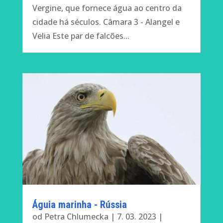
Vergine, que fornece água ao centro da
cidade há séculos. Câmara 3 - Alangel e
Velia Este par de falcões...
Assine as notícias do
mundo da natureza
Uma vez por semana, informaremos sobre
Águia marinha - Rússia
os acontecimentos mais importantes que
od
Petra Chlumecka
|
7. 03. 2023
|
acontecem na frente das câmeras.