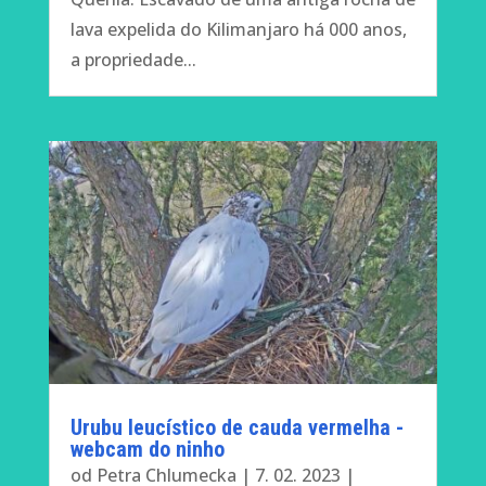
lava expelida do Kilimanjaro há 000 anos,
a propriedade...
Urubu leucístico de cauda vermelha -
webcam do ninho
od
Petra Chlumecka
|
7. 02. 2023
|