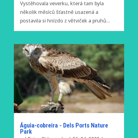
Vystěhovala veverku, která tam byla
několik měsíců šťastně usazená a
postavila si hnízdo z větviček a pruhů...
Águia-cobreira - Dels Ports Nature
Park