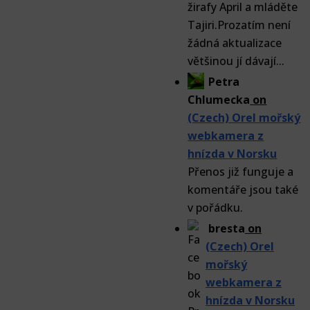
žirafy April a mláděte
Tajiri.Prozatím není
žádná aktualizace
většinou jí dávají...
Petra
Chlumecka
on
(Czech) Orel mořský
webkamera z
hnízda v Norsku
Přenos již funguje a
komentáře jsou také
v pořádku.
bresta
on
(Czech) Orel
mořský
webkamera z
hnízda v Norsku