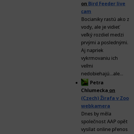
on
Bird Feeder live
cam
Bocianiky rastú ako z
vody, ale je vidieť
veľký rozdiel medzi
prvými a poslednými.
Aj napriek
vykrmovaniu ich
veľmi
nedobiehajú...ale...
Petra
Chlumecka
on
(Czech) Žirafa v Zoo
webkamera
Dnes by měla
společnost AAP opět
vysílat online přenos