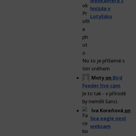
webkamera z
hnízda v
Lotyšsku
No to je příšerné s
tím sněhem
Moty
on
Bird
Feeder live cam
Je to tak - v přírodě
by neměli šanci.
Iva Koreňová
on
Sea eagle nest
webcam