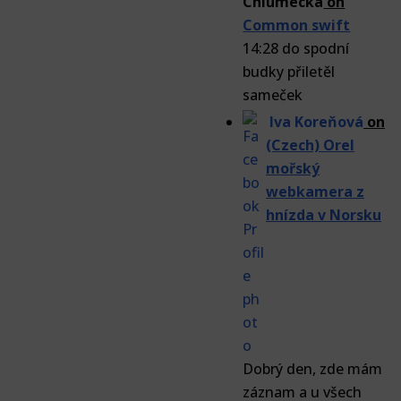
Chlumecka
on
Common swift
14:28 do spodní
budky přiletěl
sameček
Iva Koreňová
on
(Czech) Orel
mořský
webkamera z
hnízda v Norsku
Dobrý den, zde mám
záznam a u všech