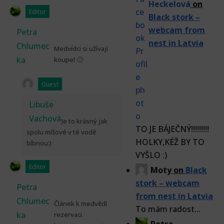
Heckelová
on
Editor
Black stork –
webcam from
Petra
nest in Latvia
Chlumec
Medvídci si užívají
ka
koupel 🙂
Guest
Libuše
Vachová
Je to krásný jak
TO JE BÁJEČNÝ!!!!!!!!!
spolu míšové v té vodě
HOLKY,KÉŽ BY TO
blbnou:)
VYŠLO :)
Editor
Moty
on
Black
stork – webcam
Petra
from nest in Latvia
Chlumec
Článek k medvědí
To mám radost...
ka
rezervaci.