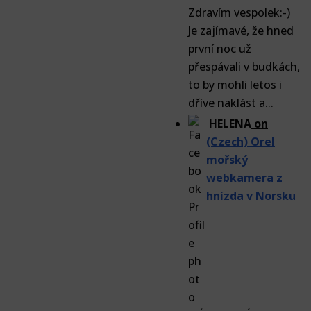
Zdravím vespolek:-)
Je zajímavé, že hned
první noc už
přespávali v budkách,
to by mohli letos i
dříve naklást a...
HELENA
on
(Czech) Orel
mořský
webkamera z
hnízda v Norsku