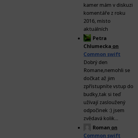
kamer mám v diskuzi
komentáře z roku
2016, místo
aktuálních
Petra
Chlumecka
on
Common swift
Dobrý den
Romane,nemohli se
dočkat až jim
zpřístupníte vstup do
budky,tak si teď
užívají zasloužený
odpočinek :) jsem
zvědavá kolik...
Roman
on
Common swift