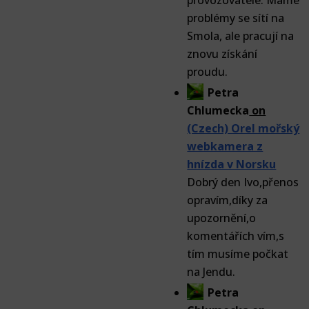
provozovatele: Máme
problémy se sítí na
Smola, ale pracují na
znovu získání
proudu.
Petra
Chlumecka
on
(Czech) Orel mořský
webkamera z
hnízda v Norsku
Dobrý den Ivo,přenos
opravím,díky za
upozornění,o
komentářích vím,s
tím musíme počkat
na Jendu.
Petra