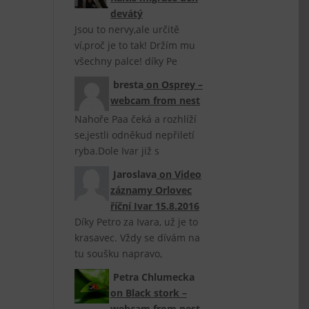
devátý
Jsou to nervy,ale určitě
ví,proč je to tak! Držím mu
všechny palce! díky Pe
bresta
on
Osprey –
webcam from nest
Nahoře Paa čeká a rozhlíží
se,jestli odněkud nepřiletí
ryba.Dole Ivar již s
Jaroslava
on
Video
záznamy Orlovec
říční Ivar 15.8.2016
Díky Petro za Ivara, už je to
krasavec. Vždy se dívám na
tu soušku napravo,
Petra Chlumecka
on
Black stork –
webcam from nest