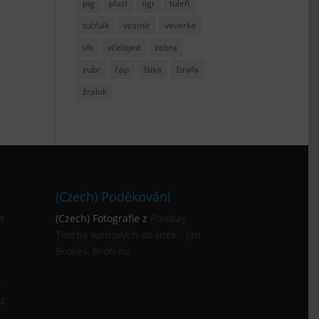
pig
plazi
tigr
tuleň
tučňák
vesmír
veverka
vlk
včelojed
zebra
zubr
čáp
štika
žirafa
žralok
(Czech) Poděkování
a
(Czech) Fotografie z
Pixabay
Tvorba webových stránek - Jan
Brokeš, Brofi.eu
í
cz