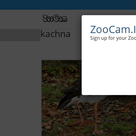
Live wildl
ZooCam.I
kachna
Sign up for your Zo