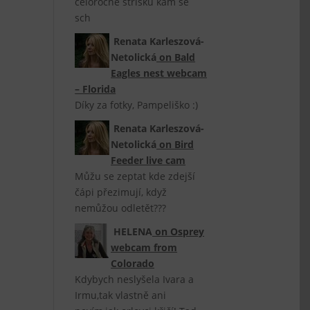
celoročně stříšku kam se
sch
Renata Karleszová-
Netolická
on
Bald
Eagles nest webcam
– Florida
Díky za fotky, Pampeliško :)
Renata Karleszová-
Netolická
on
Bird
Feeder live cam
Můžu se zeptat kde zdejší
čápi přezimují, když
nemůžou odletět???
HELENA
on
Osprey
webcam from
Colorado
Kdybych neslyšela Ivara a
Irmu,tak vlastně ani