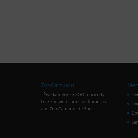
ZooCam.info
Me
Živé kamery ze ZOO a přírody
Li
Live zoo web cam Live-Kameras
Li
aus Zoo Cámaras de Zoo
Do
La