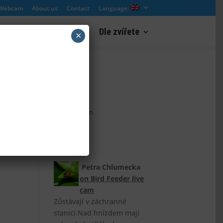
 Webcam
About us
Contact
Language:
Landscape webcams
Dle zvířete
×
ZooCam
(Czech)
Petra Chlumecka
on
Bird Feeder live
cam
Zůstávají v záchranné
stanici.Nad hnízdem mají