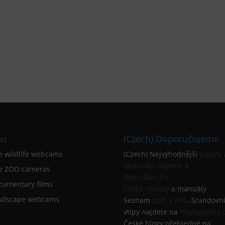
nu
(Czech) Doporučujeme
ve wildlife webcams
(Czech) Nejvýhodnější
pobyty 
cestování najdete a
ve ZOO cameras
DobrýDen.EU
cumentary films
České
návody
a manuály
ndscape webcams
Seznam
pošt a PSČ
. Srandovn
vtipy najdete na
VtipnyJenda.
České blogy přehledně na