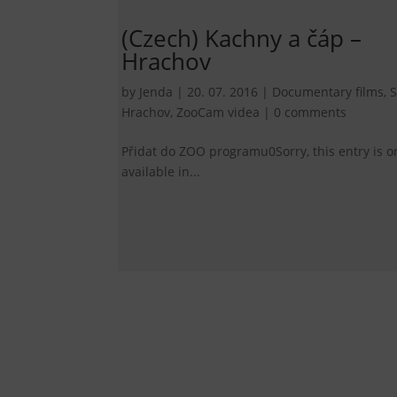
(Czech) Kachny a čáp –
Hrachov
by
Jenda
|
20. 07. 2016
|
Documentary films
,
S
Hrachov
,
ZooCam videa
|
0 comments
Přidat do ZOO programu0Sorry, this entry is o
available in...