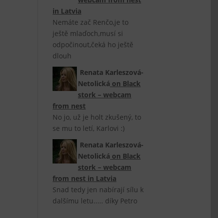
in Latvia
Nemáte zač Renčo,je to
ještě mlaďoch,musí si
odpočinout,čeká ho ještě
dlouh
Renata Karleszová-
Netolická
on
Black
stork – webcam
from nest
No jo, už je holt zkušený, to
se mu to letí, Karlovi :)
Renata Karleszová-
Netolická
on
Black
stork – webcam
from nest in Latvia
Snad tedy jen nabírají sílu k
dalšímu letu..... díky Petro