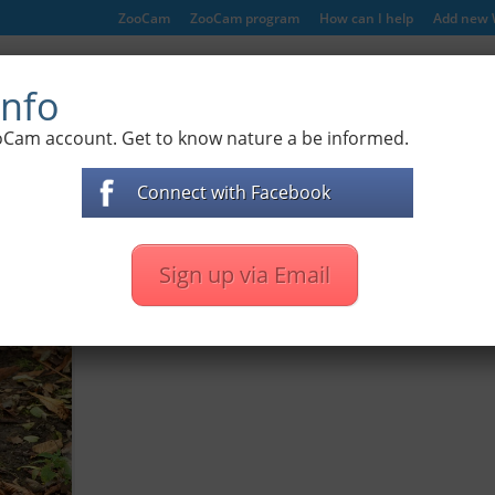
ZooCam
ZooCam program
How can I help
Add new
ife webcams
Live ZOO cameras
Documentary films
nfo
oCam account. Get to know nature a be informed.
Connect with Facebook
Sign up via Email