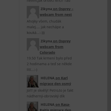
nevím,jak orlovci křičí! Tad
Zikyna
on
Osprey –
webcam from nest
Ahojky všem, chudák
malej.... jak nechápe a
kouká...:-)))
Zikyna
on
Osprey
webcam from
Colorado
19.50 Tak krmení bylo před
2 hodinama a teď se někde
lítí...:-)
HELENA
on
Karl
migrace den osmý
Jo!!! je skvělý! Petro,to je fakt
nádherný-obrovský dík
HELENA
on
Rasa-
Raitis migrace den