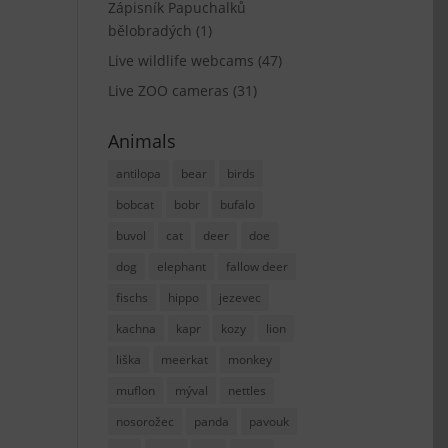
Zápisník Papuchalků
bělobradých
(1)
Live wildlife webcams
(47)
Live ZOO cameras
(31)
Animals
antilopa
bear
birds
bobcat
bobr
bufalo
buvol
cat
deer
doe
dog
elephant
fallow deer
fischs
hippo
jezevec
kachna
kapr
kozy
lion
liška
meerkat
monkey
muflon
mýval
nettles
nosorožec
panda
pavouk