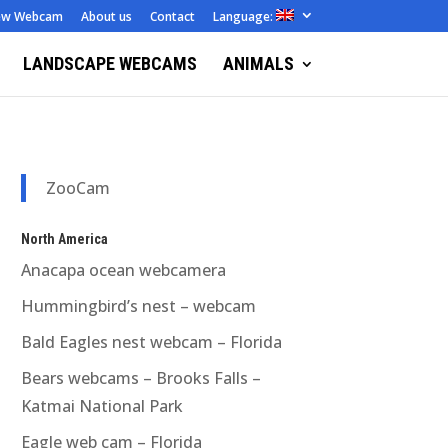
ew Webcam
About us
Contact
Language:
LANDSCAPE WEBCAMS
ANIMALS
ZooCam
North America
Anacapa ocean webcamera
Hummingbird’s nest – webcam
Bald Eagles nest webcam – Florida
Bears webcams – Brooks Falls –
Katmai National Park
Eagle web cam – Florida