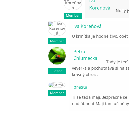
Iva
Koreňová
No ty j
Member
Iva Koreňová
U krmítka je hodně živo, opět 
Member
Petra
Chlumecka
Tady je teď
veverka a pochutnává si na s
Editor
krásný obraz.
bresta
Member
Ti se teda mají.Bezpracně se
nadlábnout.Mají tam učiněný 