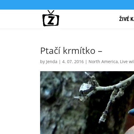
ŽIVÉ 
Ptačí krmítko –
by
Jenda
|
4. 07. 2016
|
North America
,
Live w