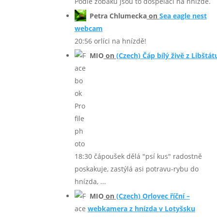
Podle zobáků jsou to dospěláci na hnízdě.
Petra Chlumecka
on
Sea eagle nest
webcam
20:56 orlíci na hnízdě!
MIO
on
(Czech) Čáp bílý živě z Libštát
18:30 čápoušek dělá "psí kus" radostně
poskakuje, zastýlá asi potravu-rybu do
hnízda, ...
MIO
on
(Czech) Orlovec říční –
webkamera z hnízda v Lotyšsku