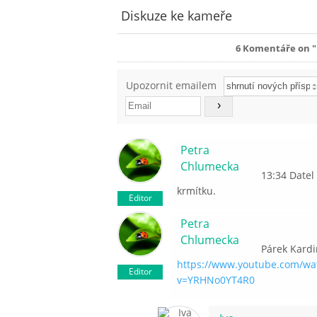
Diskuze ke kameře
6
Komentáře on "P
Upozornit emailem
Petra
Chlumecka
13:34 Datel
krmítku.
Editor
Petra
Chlumecka
Párek Kardi
https://www.youtube.com/wa
Editor
v=YRHNo0YT4R0