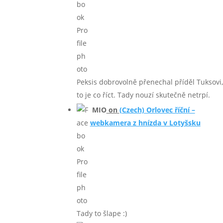
Peksis dobrovolně přenechal příděl Tuksovi,
to je co říct. Tady nouzí skutečně netrpí.
MIO
on
(Czech) Orlovec říční –
webkamera z hnízda v Lotyšsku
Tady to šlape :)