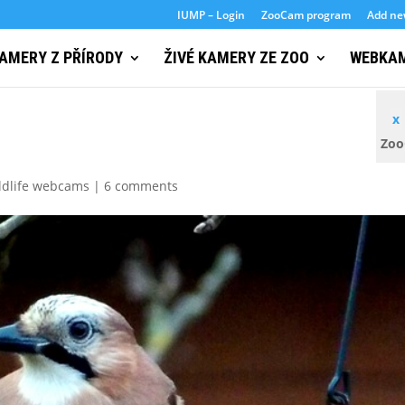
IUMP – Login
ZooCam program
Add n
KAMERY Z PŘÍRODY
ŽIVÉ KAMERY ZE ZOO
WEBKAM
+ p
x
Zoo
ildlife webcams
|
6 comments