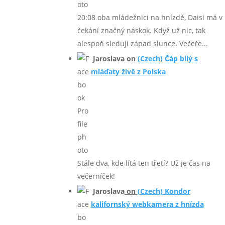
20:08 oba mládežnici na hnízdě, Daisi má v
čekání značný náskok. Když už nic, tak
alespoň sledují západ slunce. Večeře...
Jaroslava
on
(Czech) Čáp bílý s
mláďaty živě z Polska
Stále dva, kde lítá ten třetí? Už je čas na
večerníček!
Jaroslava
on
(Czech) Kondor
kalifornský webkamera z hnízda