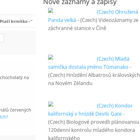
Nové záznamy a zápisy
(Czech) Ohrožená
Panda velká
-
(Czech) Videozáznamy ze
tačí krmítko –"
záchranné stanice v Číně
(Czech) Mladá
samička dostala jméno Tūmanako
-
(Czech) Hnízdění Albatrosů královských
 chocholatý na
na Novém Zélandu
(Czech) Kondor
nálů červených
kalifornský v hnízdě Devils Gate
-
tch?
(Czech) Biologové provedli plánovanou
120denní kontrolu mladého kondora
kalifornského