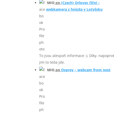
MIO
on
(Czech) Orlovec říční –
webkamera z hnízda v Lotyšsku
To jsou alespoň informace :). Díky. napoprv
jim to teda jde.
MIO
on
Osprey – webcam from nest