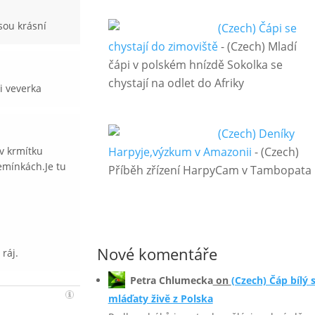
sou krásní
(Czech) Čápi se
chystají do zimoviště
-
(Czech) Mladí
čápi v polském hnízdě Sokolka se
chystají na odlet do Afriky
i veverka
(Czech) Deníky
 v krmítku
Harpyje,výzkum v Amazonii
-
(Czech)
emínkách.Je tu
Příběh zřízení HarpyCam v Tambopata
Nové komentáře
ráj.
Petra Chlumecka
on
(Czech) Čáp bílý 
mláďaty živě z Polska