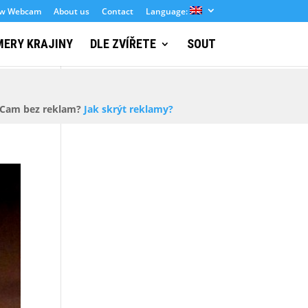
ew Webcam
About us
Contact
Language:
ERY KRAJINY
DLE ZVÍŘETE
SOUT
odpořte a skryjte reklamy
Cam bez reklam?
Jak skrýt reklamy?