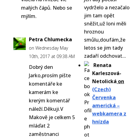
vydrželo a nezačalo
malých čápů. Nebo se
jim tam opět
mýlím.
sněžit,už loni měli
hroznou
Petra Chlumecka
smůlu,doufám,že
letos se jim tady
on Wednesday May
zadaří odchovat...
10th, 2017 at 09:38 AM
Renata
Dobrý den
Karleszová-
Jarko,prosím pište
Netolická
on
komentáře ke
(Czech)
kamerám ke
Červenka
krerým komentář
americká –
náleží.Děkuji.V
webkamera z
Makově je celkem 5
hnízda
mláďat 2
zaměstnanci