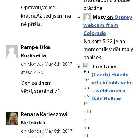
trvat dlouho a bude
Opravdu,velice
prázdné.
krásní.Až teď jsem na
Moty
on
Osprey
ně přišla.
webcam from
Colorado
Na kam 5.32 je na
Pampeliška
momentík vidět malý
Rozkvetlá
bobišek...
on Monday May 8th, 2017
bresta
on
at 06:34 PM
(Czech) Hnízdo
orla bělohlavého
Den za dnem
– webkamera
větší,otesánci 🙂
Dale Hollow
Renata Karleszová-
Netolická
on Monday May 8th, 2017