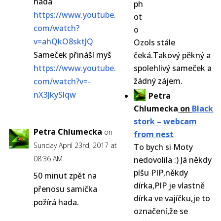
hada
https://www.youtube.
com/watch?
v=ahQkO8sktJQ
Ozols stále
Sameček přináší myš
čeká.Takový pěkný a
https://www.youtube.
spolehlivý sameček a
žádný zájem.
com/watch?v=-
nX3JkySlqw
Petra
Chlumecka
on
Black
stork – webcam
Petra Chlumecka
on
from nest
Sunday April 23rd, 2017 at
To bych si Moty
08:36 AM
nedovolila :) Já někdy
píšu PIP,někdy
50 minut zpět na
dírka,PIP je vlastně
přenosu samička
dírka ve vajíčku,je to
požírá hada.
označení,že se