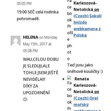
Karleszová-
05:05 PM
Netolická
on
19:00 SEČ celá rodinka
(Czech) Sokolí
pohromadě.
hnízdo
webkamera z
Polska
HELENA
on Monday
May 15th, 2017 at
05:08 PM
WAU,CELOU DOBU
Teď jsou jako
JE SLEDUJI,ALE
sněhové kouličky :)
TOHLE JSEM JEŠTĚ
Renata
NEVIDĚLA!!!
Karleszová-
DÍKY ZA
Netolická
on
UPOZORNĚNÍ
(Czech) Orel
🙂
mořský