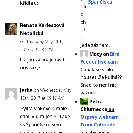
Španělsku
křídla 🙂
Renata Karleszová-
Netolická
on Thursday May 11th,
Jede záznam.
2017 at 05:37 PM
Moty
on
Bird
Už jim začínají,,rašit”
Feeder live cam
ouška 🙂
Copak se stalo
houseti,že kulhá??
Snad to není nic
Jarka
on Wednesday May
vážného...
10th, 2017 at 09:19 AM
Petra
Byli v Makově 4 malé
Chlumecka
on
čápi. Vidím jen 3. Také
Osprey webcam
vs Španělsku jsem
from Colorado
viděla na hnízdě víc
Jen aby počasí