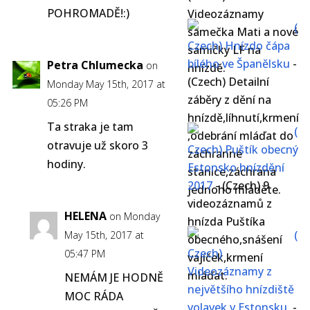
POHROMADĚ!:)
Videozáznamy
(
samečka Mati a nové
Czech) Hnízdo čápa
samičky LF na
bílého ve Španělsku
-
Petra Chlumecka
on
hnízdě.
(Czech) Detailní
Monday May 15th, 2017 at
záběry z dění na
05:26 PM
hnízdě,líhnutí,krmení
Ta straka je tam
(
,odebrání mláďat do
otravuje už skoro 3
Czech) Puštík obecný
záchranné
hodiny.
Estonsko hnízdění
stanice,záchrana
2017
-
(Czech) 9
jednoho mláděte.
videozáznamů z
HELENA
on Monday
hnízda Puštíka
(
May 15th, 2017 at
obecného,snášení
Czech)
05:47 PM
vajíček,krmení
Videozáznamy z
mláďat.
NEMÁM JE HODNĚ
největšího hnízdiště
MOC RÁDA
volavek v Estonsku.
-