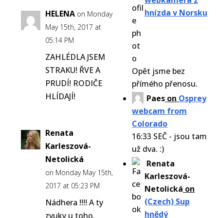
webkamera z
hnízda v Norsku
HELENA
on Monday
May 15th, 2017 at
05:14 PM
ZAHLÉDLA JSEM
STRAKU! ŘVE A
Opět jsme bez
PRUDÍ! RODIČE
přímého přenosu.
HLÍDAJÍ!
Paes
on
Osprey
webcam from
Colorado
Renata
16:33 SEČ - jsou tam
Karleszová-
už dva. :)
Netolická
Renata
on Monday May 15th,
Karleszová-
2017 at 05:23 PM
Netolická
on
(Czech) Sup
Nádhera !!!! A ty
hnědý
zvuky u toho.