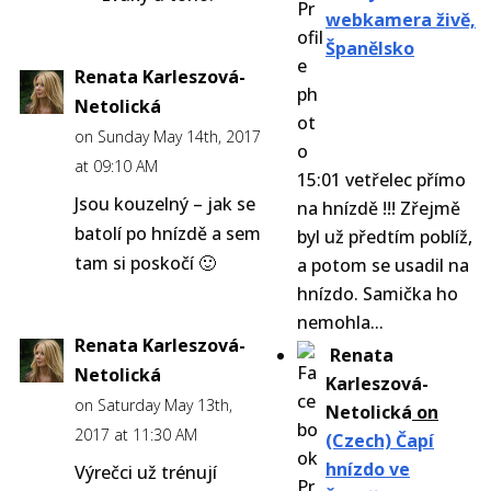
webkamera živě,
Španělsko
Renata Karleszová-
Netolická
on Sunday May 14th, 2017
at 09:10 AM
15:01 vetřelec přímo
Jsou kouzelný – jak se
na hnízdě !!! Zřejmě
batolí po hnízdě a sem
byl už předtím poblíž,
tam si poskočí 🙂
a potom se usadil na
hnízdo. Samička ho
nemohla...
Renata Karleszová-
Renata
Netolická
Karleszová-
on Saturday May 13th,
Netolická
on
2017 at 11:30 AM
(Czech) Čapí
hnízdo ve
Výrečci už trénují