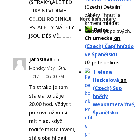
(STRAKY),ALE TEĎ
(Czech) Detailní
DÍKY NÍ VIDÍME
záběry líhnutí a
CELOU RODINKU!
Nové komentáře
krmení mláďat
PS: ALE TY NÁLETY
Petra
volavek popelavých.
JSOU DĚSIVÉ………
Chlumecka
on
(Czech) Čapí hnízdo
ve Španělsku
jaroslava
on
Už jede online.
Monday May 15th,
Helena
2017 at 06:00 PM
Heckelová
on
Ta straka je tam
(Czech) Sup
stále a to už je
hnědý
20.00 hod. Vždyť ti
webkamera živě,
prckové už musí
Španělsko
mít hlad, když
rodiče místo lovení,
stále oba hlídají.