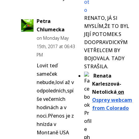
RENATO, JÁ SI
Petra
MYSLÍM,ŽE TO BYL
Chlumecka
JEJÍ POTOMEK.S
on Monday May
DOOPRAVDICKÝM
15th, 2017 at 06:43
VETŘELCEM BY
PM
BOJOVALA. TADY
Lovit teď
STRAŠILA.
sameček
Renata
nebude,loví až v
Karleszová-
odpoledních,spí
Netolická
on
še večerních
Osprey webcam
hodinách a v
from Colorado
noci.Přenos je z
hnízda v
Montaně USA