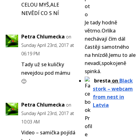
CELOU MYŠ,ALE
NEVĚDÍ CO S NÍ
Je tady hodně
větrno.Orlíka
Petra Chlumecka
on
nechávají čím dál
Sunday April 23rd, 2017 at
častěji samotného
06:19 PM
na hnízdě.Jemu to ale
nevadí,spokojeně
Tady už se kuličky
spinká.
nevejdou pod mámu
bresta
on
Black
🙂
stork – webcam
from nest in
Petra Chlumecka
Latvia
on
Sunday April 23rd, 2017 at
10:03 AM
Video – samička pojídá