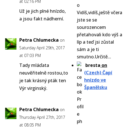
at 02:16 PM
Už je jich plné hnízdo,
Vidíš,vidíš,ještě včera
a jsou fakt nádherní.
jste se se
sourozencem
přetahovali kdo výš a
Petra Chlumecka
on
líp a teď jsi zůstal
Saturday April 29th, 2017
sám a je ti
at 07:03 PM
smutno.Určitě...
Tady mláďata
bresta
on
(Czech) Čapí
neuvěřitelně rostou,to
hnízdo ve
je tak krásný pták ten
Španělsku
Výr virginský.
Petra Chlumecka
on
Thursday April 27th, 2017
at 08:05 PM