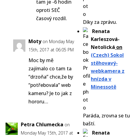
tam je -6 hodin
oproti SEČ
časový rozdíl.
Díky za zprávu.
Renata
Karleszová-
Moty
on Monday May
Netolická
on
15th, 2017 at 06:05 PM
(Czech) Sokol
Moc by mě
stěhovavý-
zajímalo co tam ta
webkamera z
“drzoňa” chce,že by
hnízda v
“potřebovala” web
Minessotě
kameru? Je to jak z
hororu…
Paráda, zrovna se tu
baští.
Petra Chlumecka
on
Renata
Monday May 15th, 2017 at