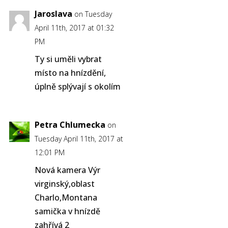
Jaroslava
on Tuesday
April 11th, 2017 at 01:32
PM
Ty si uměli vybrat
místo na hnízdění,
úplně splývají s okolím
Petra Chlumecka
on
Tuesday April 11th, 2017 at
12:01 PM
Nová kamera Výr
virginský,oblast
Charlo,Montana
samička v hnízdě
zahřívá 2