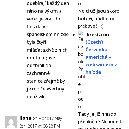
odebírají každý den
ráno na výkrm a
No ti už jsou skoro
hotoví, nádherní
večer je vrací ho
prckové !!! :)
hnízda.Ve
španělském hnízdě
bresta
on
byla čtyři
(Czech)
Červenka
mláďata,dvě z nich
americká –
ornitologové
webkamera z
odebrali do
hnízda
záchranné
stanice,zřejmě by
je rodiče všechny
neuživili.
Tady je již hnízdo
Ilona
on Monday May
přeplněné.Nebude to
8th, 2017 at 08:28 PM