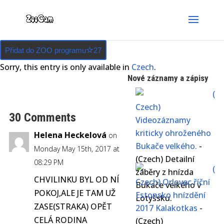
Přidat do ZOO programu
27
Sorry, this entry is only available in
Czech
.
Nové záznamy a zápisy
(
Czech)
30 Comments
Videozáznamy
kriticky ohroženého
Helena Heckelová
on
Bukače velkého.
-
Monday May 15th, 2017 at
(Czech) Detailní
08:29 PM
(
záběry z hnízda
CHVILINKU BYL OD NÍ
Czech) Orlovec říční
Bukače velkého v
POKOJ,ALE JE TAM UŽ
Estonsko hnízdění
Lotyšsku.
ZASE(STRAKA) OPĚT
2017 Kalakotkas
-
CELÁ RODINA
(Czech)