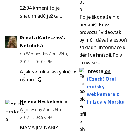
22:04 krmení,to je
snad mládě ježka…
To je škoda,že nic
nenapíší.Když
provozují video,tak
Renata Karleszová-
by měli dávat alespoň
Netolická
základní informace k
on Wednesday April 26th,
dění ve hnízdě.To v
2017 at 04:05 PM
Crow se...
bresta
on
A jak se tulí a láskyplně
(Czech) Orel
oštipují 🙂
mořský
webkamera z
Helena Heckelová
hnízda v Norsku
on
Wednesday April 26th,
2017 at 03:58 PM
MÁMA JIM NABÍZÍ