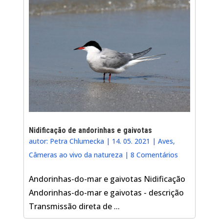
Nidificação de andorinhas e gaivotas
autor:
Petra Chlumecka
|
14. 05. 2021
|
Aves
,
Câmeras ao vivo da natureza
|
8 Comentários
Andorinhas-do-mar e gaivotas Nidificação
Andorinhas-do-mar e gaivotas - descrição
Transmissão direta de ...