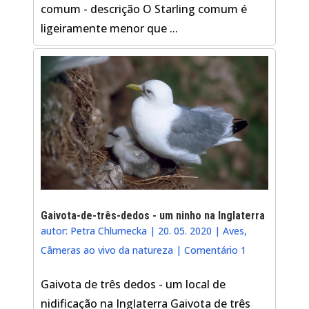
comum - descrição O Starling comum é
ligeiramente menor que ...
Gaivota-de-três-dedos - um ninho na Inglaterra
autor:
Petra Chlumecka
|
20. 05. 2020
|
Aves
,
Câmeras ao vivo da natureza
|
Comentário 1
Gaivota de três dedos - um local de
nidificação na Inglaterra Gaivota de três