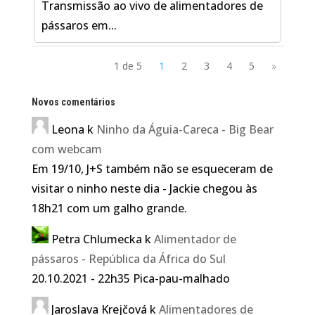
Transmissão ao vivo de alimentadores de
pássaros em...
1 de 5
1
2
3
4
5
»
Novos comentários
Leona
k
Ninho da Águia-Careca - Big Bear
com webcam
Em 19/10, J+S também não se esqueceram de
visitar o ninho neste dia - Jackie chegou às
18h21 com um galho grande.
Petra Chlumecka
k
Alimentador de
pássaros - República da África do Sul
20.10.2021 - 22h35 Pica-pau-malhado
Jaroslava Krejčová
k
Alimentadores de