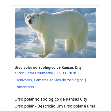
Urso polar no zoológico de Kansas City
autor:
Petra Chlumecka
|
16. 11. 2020
|
Carnívoros
,
Câmeras ao vivo do zoológico
|
Comentário 1
Urso polar no zoológico de Kansas City
Urso polar - Descrição Um urso polar é uma