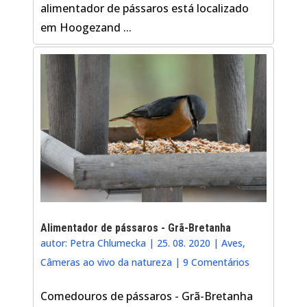
alimentador de pássaros está localizado
em Hoogezand ...
Alimentador de pássaros - Grã-Bretanha
autor:
Petra Chlumecka
|
25. 08. 2020
|
Aves
,
Câmeras ao vivo da natureza
|
9 Comentários
Comedouros de pássaros - Grã-Bretanha