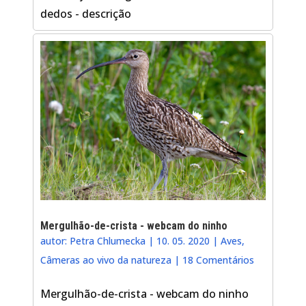
dedos - descrição
Mergulhão-de-crista - webcam do ninho
autor:
Petra Chlumecka
|
10. 05. 2020
|
Aves
,
Câmeras ao vivo da natureza
|
18 Comentários
Mergulhão-de-crista - webcam do ninho