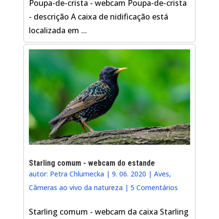
Poupa-de-crista - webcam Poupa-de-crista
- descrição A caixa de nidificação está
localizada em ...
Starling comum - webcam do estande
autor:
Petra Chlumecka
|
9. 06. 2020
|
Aves
,
Câmeras ao vivo da natureza
|
5 Comentários
Starling comum - webcam da caixa Starling