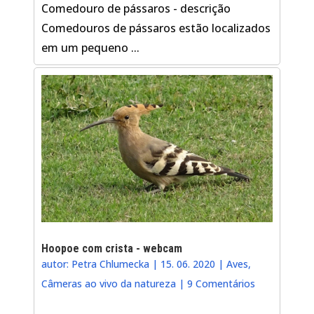
Comedouro de pássaros - descrição
Comedouros de pássaros estão localizados
em um pequeno ...
Hoopoe com crista - webcam
autor:
Petra Chlumecka
|
15. 06. 2020
|
Aves
,
Câmeras ao vivo da natureza
|
9 Comentários