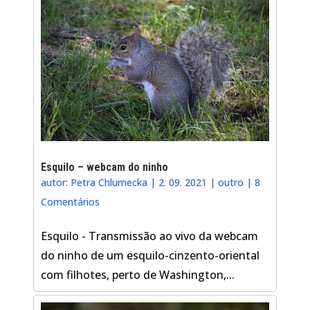
Esquilo – webcam do ninho
autor:
Petra Chlumecka
|
2. 09. 2021
|
outro
|
8
Comentários
Esquilo - Transmissão ao vivo da webcam
do ninho de um esquilo-cinzento-oriental
com filhotes, perto de Washington,...