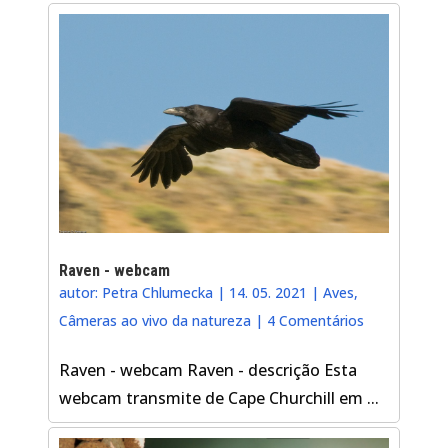
Raven - webcam
autor:
Petra Chlumecka
|
14. 05. 2021
|
Aves
,
Câmeras ao vivo da natureza
|
4 Comentários
Raven - webcam Raven - descrição Esta
webcam transmite de Cape Churchill em ...