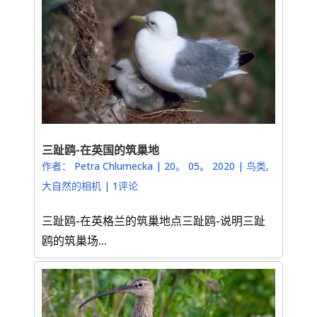
三趾鸥-在英国的筑巢地
作者：
Petra Chlumecka
|
20。 05。 2020
|
鸟类
,
大自然的相机
|
1评论
三趾鸥-在英格兰的筑巢地点三趾鸥-说明三趾
鸥的筑巢场...