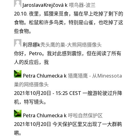
JaroslavaKrejčová
k
喂鸟器-波兰
20.10. 夜里，狐狸来觅食，猫在早上吃掉了剩下的
食物。松鼠和许多鸟类，特别是山雀，也吃掉了这
些食物。
利昂娜
k
秃头鹰的巢-大熊网络摄像头
你好，Petro。我对此感到震惊，但在阅读了所有
人的反应后，我
Petra Chlumecka
k
猎鹰猎鹰 - 从Minessota
巢的网络摄像头
2021年10月20日 - 15:25 CEST 一艘游轮驶过升降
机，特写镜头。
Petra Chlumecka
k
呼啦自然保护区
2021年10月20日 今天保护区里又出现了一大群鹈
鹕。