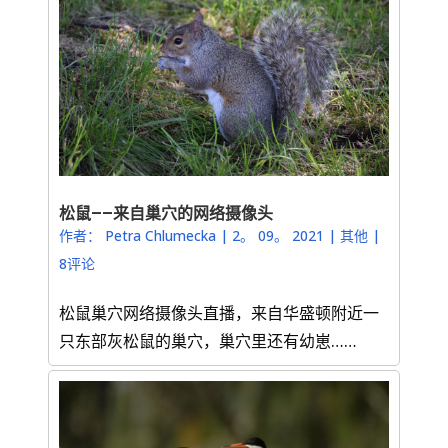
松鼠——来自巢穴的网络摄像头
作者：
Petra Chlumecka
|
2。 09。 2021
|
其他
|
8评论
松鼠巢穴网络摄像头直播，来自华盛顿附近一
只东部灰松鼠的巢穴，巢穴里还有幼崽……