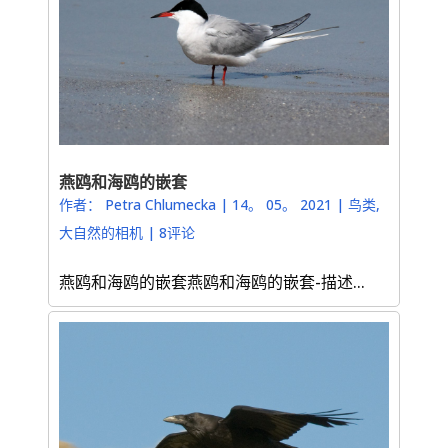
燕鸥和海鸥的嵌套
作者：
Petra Chlumecka
|
14。 05。 2021
|
鸟类
,
大自然的相机
|
8评论
燕鸥和海鸥的嵌套燕鸥和海鸥的嵌套-描述...