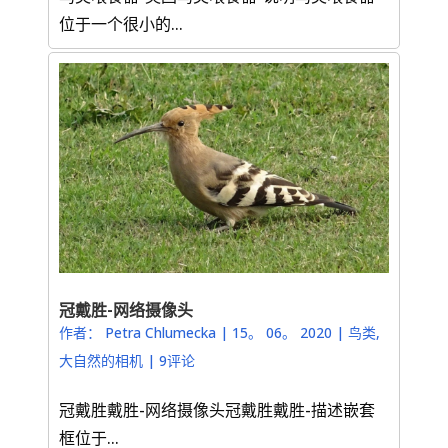
位于一个很小的...
冠戴胜-网络摄像头
作者：
Petra Chlumecka
|
15。 06。 2020
|
鸟类
,
大自然的相机
|
9评论
冠戴胜戴胜-网络摄像头冠戴胜戴胜-描述嵌套
框位于...