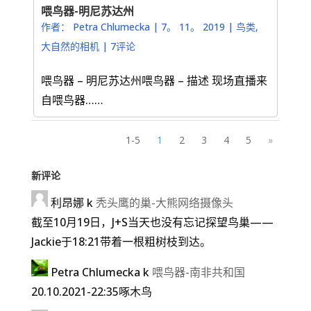
喂鸟器-明尼苏达州
作者：
Petra Chlumecka
|
7。 11。 2019
|
鸟类
,
大自然的相机
|
7评论
喂鸟器 – 明尼苏达州喂鸟器 – 描述 现场直播来
自喂鸟器……
1-5
1
2
3
4
5
»
新评论
利昂娜
k
秃头鹰的巢-大熊网络摄像头
截至10月19日，J+S当天也没有忘记探望鸟巢——
Jackie于18:21带着一根粗树枝到达。
Petra Chlumecka
k
喂鸟器-南非共和国
20.10.2021-22:35啄木鸟