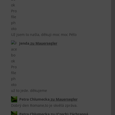
Už jsem to našla, děkuji moc moc Péťo
Jenda
zu
Mauersegler
už to jede. děkujeme
Petra Chlumecka
zu
Mauersegler
Dobrý den Romane,to je skvělá zpráva.
Petra Chlumecka
zu
(Czech) Záchranná