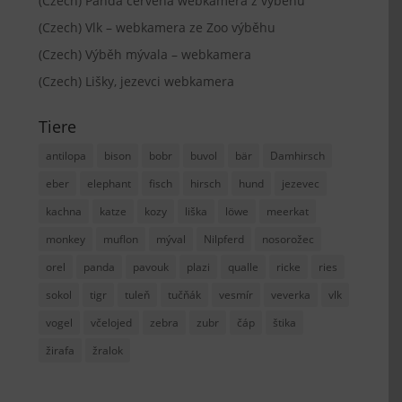
(Czech) Panda červená webkamera z výběhu
(Czech) Vlk – webkamera ze Zoo výběhu
(Czech) Výběh mývala – webkamera
(Czech) Lišky, jezevci webkamera
Tiere
antilopa
bison
bobr
buvol
bär
Damhirsch
eber
elephant
fisch
hirsch
hund
jezevec
kachna
katze
kozy
liška
löwe
meerkat
monkey
muflon
mýval
Nilpferd
nosorožec
orel
panda
pavouk
plazi
qualle
ricke
ries
sokol
tigr
tuleň
tučňák
vesmír
veverka
vlk
vogel
včelojed
zebra
zubr
čáp
štika
žirafa
žralok