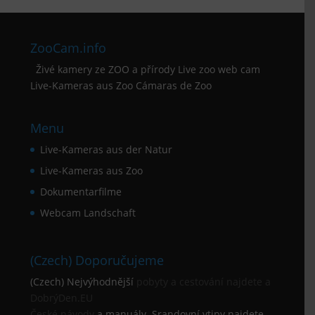
ZooCam.info
Živé kamery ze ZOO a přírody Live zoo web cam
Live-Kameras aus Zoo Cámaras de Zoo
Menu
Live-Kameras aus der Natur
Live-Kameras aus Zoo
Dokumentarfilme
Webcam Landschaft
(Czech) Doporučujeme
(Czech) Nejvýhodnější
pobyty a cestování najdete a
DobrýDen.EU
České
návody
a manuály. Srandovní vtipy najdete