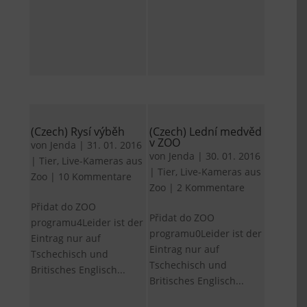
(Czech) Rysí výběh
(Czech) Lední medvěd
v ZOO
von
Jenda
|
31. 01. 2016
von
Jenda
|
30. 01. 2016
|
Tier
,
Live-Kameras aus
|
Tier
,
Live-Kameras aus
Zoo
|
10 Kommentare
Zoo
|
2 Kommentare
Přidat do ZOO
Přidat do ZOO
programu4Leider ist der
programu0Leider ist der
Eintrag nur auf
Eintrag nur auf
Tschechisch und
Tschechisch und
Britisches Englisch...
Britisches Englisch...