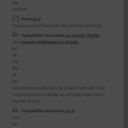
záznam
Ilona
zu
V
Opravdu,velice krásní.Až teď jsem na ně přišla.
Pampeliška Rozkvetlá
zu
(Czech) Puštík
vousatý webkamera z hnízda
Zdravím,ten puštík tady se dokáže nehnutě dívat
na jedno místo,že kdyby se nehýbaly větve tak si
myslím že je to
Pampeliška Rozkvetlá
zu
V