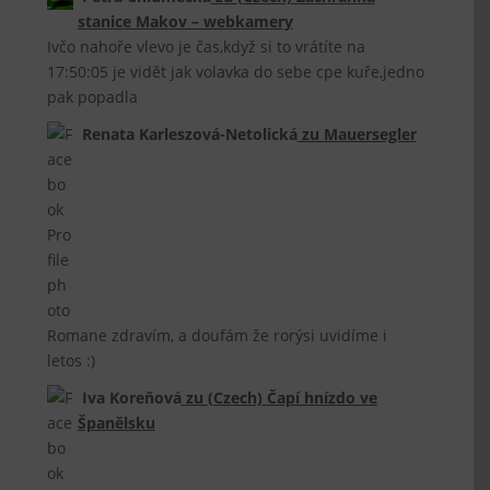
stanice Makov – webkamery
Ivčo nahoře vlevo je čas,když si to vrátíte na
17:50:05 je vidět jak volavka do sebe cpe kuře,jedno
pak popadla
Renata Karleszová-Netolická
zu
Mauersegler
Romane zdravím, a doufám že rorýsi uvidíme i
letos :)
Iva Koreňová
zu
(Czech) Čapí hnízdo ve
Španělsku