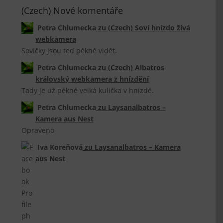
(Czech) Nové komentáře
Petra Chlumecka
zu
(Czech) Soví hnízdo živá
webkamera
Sovičky jsou teď pěkně vidět.
Petra Chlumecka
zu
(Czech) Albatros
královský webkamera z hnízdění
Tady je už pěkně velká kulička v hnízdě.
Petra Chlumecka
zu
Laysanalbatros –
Kamera aus Nest
Opraveno
Iva Koreňová
zu
Laysanalbatros – Kamera
aus Nest