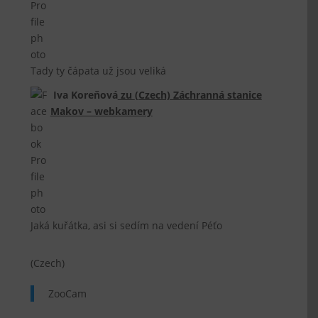
Tady ty čápata už jsou veliká
Iva Koreňová
zu
(Czech) Záchranná stanice
Makov – webkamery
Jaká kuřátka, asi si sedím na vedení Péťo
(Czech)
ZooCam