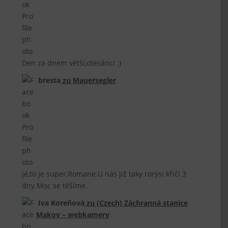
Den za dnem větší,otesánci :)
bresta
zu
Mauersegler
Jé,to je super,Romane.U nás již taky rorýsi křičí 3
dny.Moc se těšíme.
Iva Koreňová
zu
(Czech) Záchranná stanice
Makov – webkamery