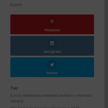
(Czech)
Pinterest
Instagram
Twitter
Tier
(Czech) Webkamera medvědů hnědých v rezervaci
Libearty