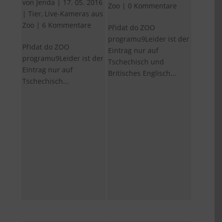
von
Jenda
|
17. 05. 2016
Zoo
|
0 Kommentare
|
Tier
,
Live-Kameras aus
Zoo
|
6 Kommentare
Přidat do ZOO
programu9Leider ist der
Přidat do ZOO
Eintrag nur auf
programu9Leider ist der
Tschechisch und
Eintrag nur auf
Britisches Englisch...
Tschechisch...