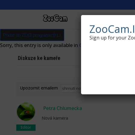
LIVE WILDLIFE WEBCA
ZooCam.I
Přidat do ZOO programu
11
Sign up for your Zo
Sorry, this entry is only available in
Czech
.
Diskuze ke kameře
1
Komentář o
Upozornit emailem
Petra Chlumecka
Nová kamera
Editor