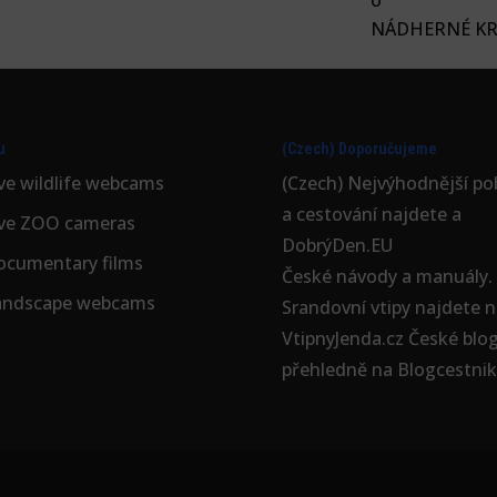
NÁDHERNÉ KRM
u
(Czech) Doporučujeme
ve wildlife webcams
(Czech) Nejvýhodnější
po
a cestování najdete a
ive ZOO cameras
DobrýDen.EU
ocumentary films
České
návody
a manuály.
andscape webcams
Srandovní vtipy najdete n
VtipnyJenda.cz
České blo
přehledně na
Blogcestnik