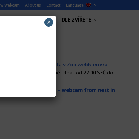
ew Webcam
About us
Contact
Language:
LANDSCAPE WEBCAMS
DLE ZVÍŘETE
×
lumecka
on
(Czech) Žirafa v Zoo webkamera
u,přenos online začne opět dnes od 22:00 SEČ do
eckelová
on
Black stork – webcam from nest in