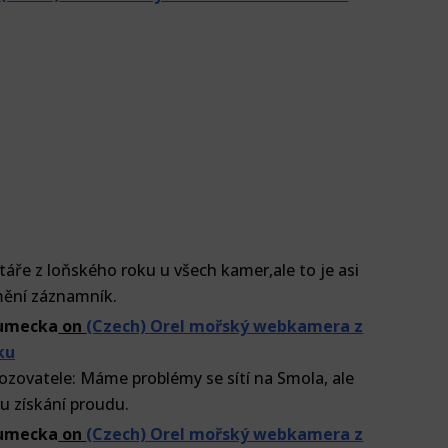
ře z loňského roku u všech kamer,ale to je asi
mění záznamník.
lumecka
on
(Czech) Orel mořský webkamera z
ku
ozovatele: Máme problémy se sítí na Smola, ale
u získání proudu.
lumecka
on
(Czech) Orel mořský webkamera z