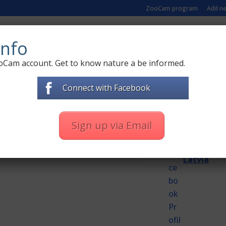
ZooCam program
Add n
MS
LIVE ZOO CAMERAS
DOCUMENTARY FILMS
nfo
oCam account. Get to know nature a be informed.
Nové komentáře
Connect with Facebook
Petra Ch
Vše podle plán
n "(Czech) Pstruzi – webkamera z řeky"
Sign up via Email
02:00 hodin
Helena H
Latvia