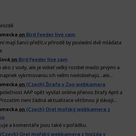
 hnízdě
lumecka
on
Bird Feeder live cam
í mají šanci přežít,v přírodě by poslední dvě mláďata
a.
šová
on
Bird Feeder live cam
 ako z vody, ale je vidieť veľký rozdiel medzi prvými a
napriek vykrmovaniu ich veľmi nedobiehajú...ale...
lumecka
on
(Czech) Žirafa v Zoo webkamera
olečnost AAP opět vysílat online přenos žirafy April a
Prozatím není žádná aktualizace většinou jí dávají...
lumecka
on
(Czech) Orel mořský webkamera z
ku
guje a komentáře jsou také v pořádku.
n
(Czech) Orel mořský webkamera z hnízda v