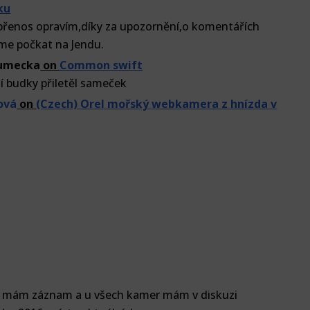
ku
přenos opravím,díky za upozornění,o komentářích
me počkat na Jendu.
lumecka
on
Common swift
í budky přiletěl sameček
ová
on
(Czech) Orel mořský webkamera z hnízda v
e mám záznam a u všech kamer mám v diskuzi