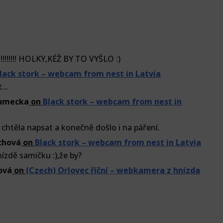
!!!!!!! HOLKY,KÉŽ BY TO VYŠLO :)
lack stork – webcam from nest in Latvia
..
lumecka
on
Black stork – webcam from nest in
 chtěla napsat a konečně došlo i na páření.
chová
on
Black stork – webcam from nest in Latvia
ízdě samičku :),že by?
ová
on
(Czech) Orlovec říční – webkamera z hnízda
u