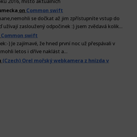
ku 2016, místo aktuálních
lumecka
on
Common swift
ne,nemohli se dočkat až jim zpřístupníte vstup do
ď užívají zasloužený odpočinek :) jsem zvědavá kolik...
n
Common swift
k:-) Je zajímavé, že hned první noc už přespávali v
mohli letos i dříve naklást a...
n
(Czech) Orel mořský webkamera z hnízda v