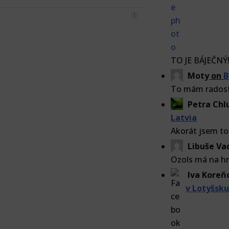
TO JE BÁJEČNÝ!!
Moty
on
B
To mám radost.
Petra Ch
Latvia
Akorát jsem to
Libuše Va
Ozols má na hn
Iva Koreň
v Lotyšsk