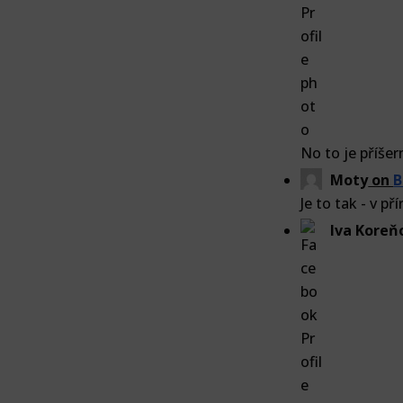
No to je příše
Moty
on
B
Je to tak - v př
Iva Koreň