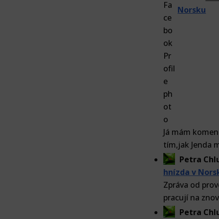
Norsku
Já mám komentá
tím,jak Jenda 
Petra Ch
hnízda v Nors
Zpráva od prov
pracují na znov
Petra Ch