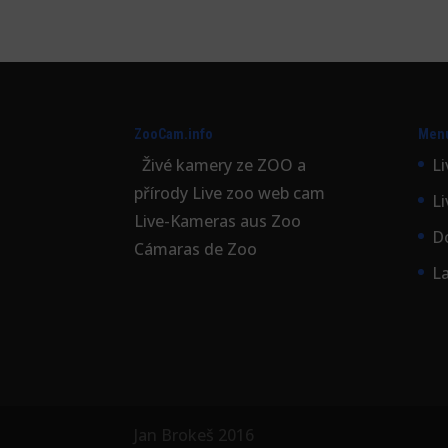
ZooCam.info
Men
Živé kamery ze ZOO a
Li
přírody Live zoo web cam
L
Live-Kameras aus Zoo
D
Cámaras de Zoo
L
Jan Brokeš 2016