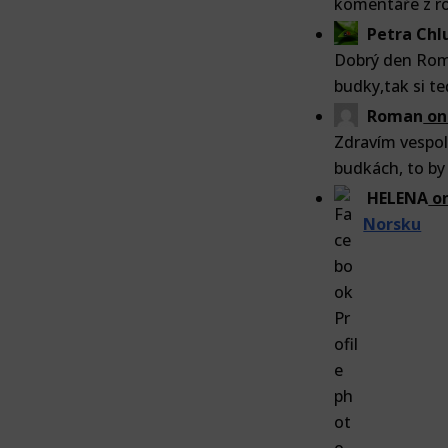
komentáře z ro
Petra Ch
Dobrý den Roma
budky,tak si te
Roman
o
Zdravím vespole
budkách, to by 
HELENA
o
Norsku