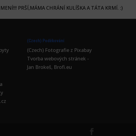
ENÍ!!! PRŠÍ,MÁMA CHRÁNÍ KULÍŠKA A TÁTA KRMÍ. :)
(Czech) Poděkování
byty
(Czech) Fotografie z
Pixabay
Tvorba webových stránek -
Jan Brokeš, Brofi.eu
a
gy
.cz