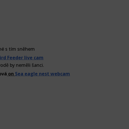
rné s tím sněhem
ird Feeder live cam
írodě by neměli šanci.
ová
on
Sea eagle nest webcam