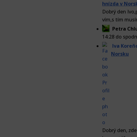
hnízda v Nors
Dobrý den Ivo,
vím,s tím musí
Petra Ch
14:28 do spodn
Iva Koreň
Norsku
Dobrý den, zd