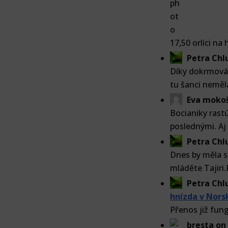
17,50 orlíci na
Petra Ch
Díky dokrmován
tu šanci neměl
Eva moko
Bocianiky rastú
poslednými. Aj 
Petra Ch
Dnes by měla sp
mláděte Tajiri.
Petra Ch
hnízda v Nors
Přenos již fun
bresta
o