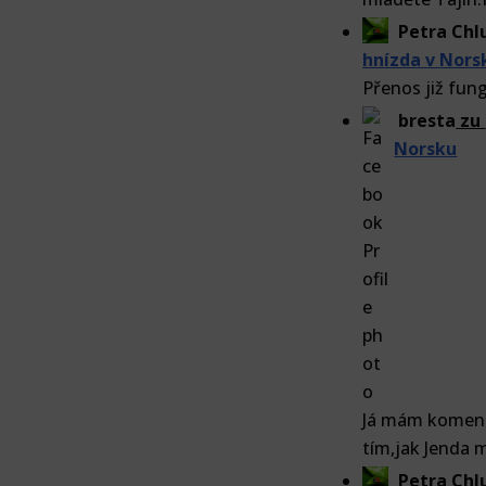
Petra Ch
hnízda v Nors
Přenos již fun
bresta
zu
Norsku
Já mám komentá
tím,jak Jenda 
Petra Ch