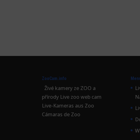
ZooCam.info
Men
Živé kamery ze ZOO a
L
přírody Live zoo web cam
N
Live-Kameras aus Zoo
L
Cámaras de Zoo
D
W