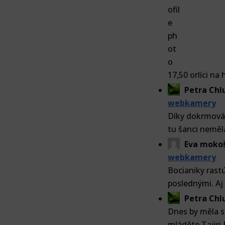
17,50 orlíci na
Petra Ch
webkamery
Díky dokrmován
tu šanci neměl
Eva moko
webkamery
Bocianiky rastú
poslednými. Aj 
Petra Ch
Dnes by měla sp
mláděte Tajiri.