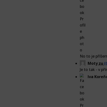
No to je příše
Moty
zu
(
Je to tak - v př
Iva Koreň