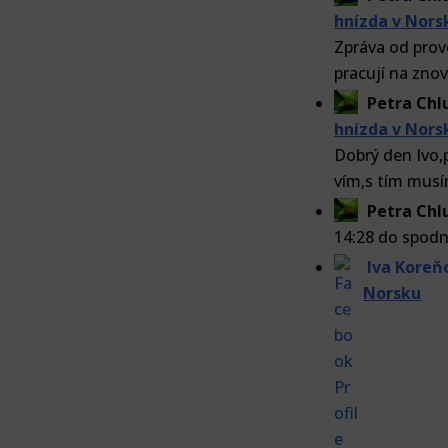
hnízda v Nors
Zpráva od prov
pracují na znov
Petra Ch
hnízda v Nors
Dobrý den Ivo,
vím,s tím musí
Petra Ch
14:28 do spodn
Iva Koreň
Norsku