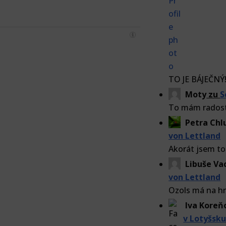
TO JE BÁJEČNÝ!!
Moty
zu
S
To mám radost.
Petra Ch
von Lettland
Akorát jsem to
Libuše Va
von Lettland
Ozols má na hn
Iva Koreň
v Lotyšsk