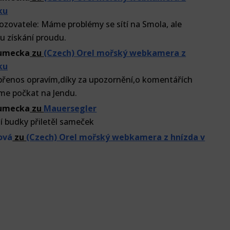
ku
ozovatele: Máme problémy se sítí na Smola, ale
u získání proudu.
lumecka
zu
(Czech) Orel mořský webkamera z
ku
přenos opravím,díky za upozornění,o komentářích
me počkat na Jendu.
lumecka
zu
Mauersegler
í budky přiletěl sameček
ová
zu
(Czech) Orel mořský webkamera z hnízda v