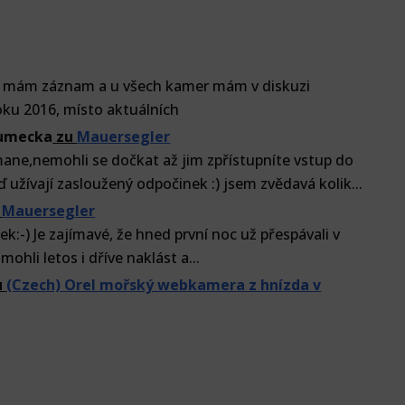
e mám záznam a u všech kamer mám v diskuzi
ku 2016, místo aktuálních
lumecka
zu
Mauersegler
ne,nemohli se dočkat až jim zpřístupníte vstup do
ď užívají zasloužený odpočinek :) jsem zvědavá kolik...
u
Mauersegler
k:-) Je zajímavé, že hned první noc už přespávali v
mohli letos i dříve naklást a...
u
(Czech) Orel mořský webkamera z hnízda v