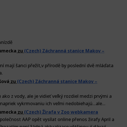
 hnízdě
lumecka
zu
(Czech) Záchranná stanice Makov –
í mají šanci přežít,v přírodě by poslední dvě mláďata
a.
šová
zu
(Czech) Záchranná stanice Makov –
 ako z vody, ale je vidieť veľký rozdiel medzi prvými a
napriek vykrmovaniu ich veľmi nedobiehajú...ale...
lumecka
zu
(Czech) Žirafa v Zoo webkamera
olečnost AAP opět vysílat online přenos žirafy April a
Prozatím není žádná aktualizace většinou jí dávají...