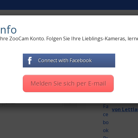
R NATUR
LIVE-KAMERAS AUS ZOO
DOKUMENTARF
nfo
 Ihre ZooCam Konto. Folgen Sie Ihre Lieblings-Kameras, lern
Connect with Facebook
Nové komentáře
Petra Ch
Melden Sie sich per E-mail
Vše podle plán
n "(Czech) Pstruzi – webkamera z řeky"
02:00 hodin
Helena H
von Lettl