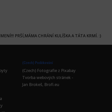
ENÍ!!! PRŠÍ,MÁMA CHRÁNÍ KULÍŠKA A TÁTA KRMÍ. :)
(Czech) Poděkování
byty
(Czech) Fotografie z
Pixabay
Tvorba webových stránek -
Jan Brokeš, Brofi.eu
a
gy