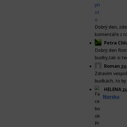
Dobrý den, zd
komentáře z ro
Petra Ch
Dobrý den Roma
budky,tak si te
Roman
z
Zdravím vespole
budkách, to by 
HELENA
z
Norsku