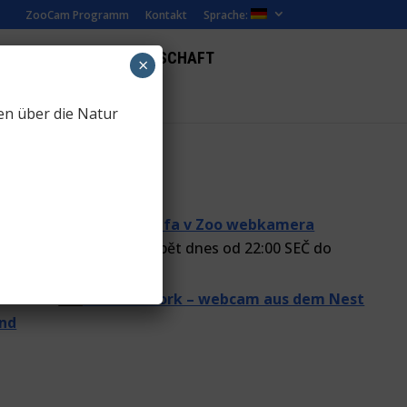
ZooCam Programm
Kontakt
Sprache:
ILME
WEBCAM LANDSCHAFT
×
en über die Natur
lumecka
zu
(Czech) Žirafa v Zoo webkamera
u,přenos online začne opět dnes od 22:00 SEČ do
eckelová
zu
Schwarzstork – webcam aus dem Nest
and