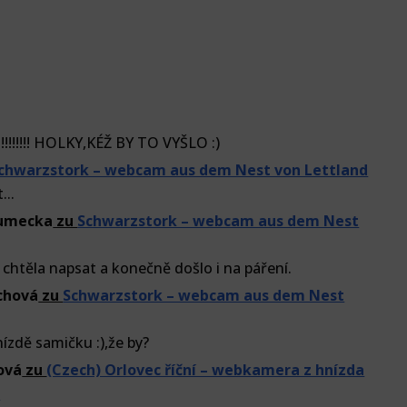
!!!!!!! HOLKY,KÉŽ BY TO VYŠLO :)
chwarzstork – webcam aus dem Nest von Lettland
..
lumecka
zu
Schwarzstork – webcam aus dem Nest
 chtěla napsat a konečně došlo i na páření.
chová
zu
Schwarzstork – webcam aus dem Nest
ízdě samičku :),že by?
ová
zu
(Czech) Orlovec říční – webkamera z hnízda
u