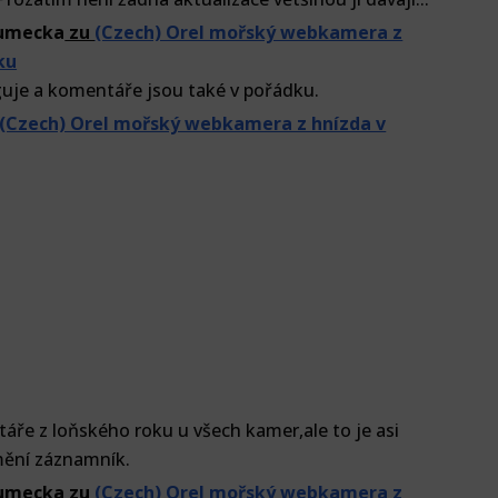
lumecka
zu
(Czech) Orel mořský webkamera z
ku
guje a komentáře jsou také v pořádku.
(Czech) Orel mořský webkamera z hnízda v
ře z loňského roku u všech kamer,ale to je asi
mění záznamník.
lumecka
zu
(Czech) Orel mořský webkamera z