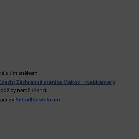
rné s tím sněhem
Czech) Záchranná stanice Makov – webkamery
írodě by neměli šanci.
ová
zu
Seeadler webcam