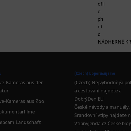
NÁDHERNÉ KRM
u
(Czech) Doporučujeme
ive-Kameras aus der
(Czech) Nejvýhodnější
po
atur
a cestování najdete a
DobrýDen.EU
ive-Kameras aus Zoo
České
návody
a manuály.
okumentarfilme
Srandovní vtipy najdete n
ebcam Landschaft
VtipnyJenda.cz
České blo