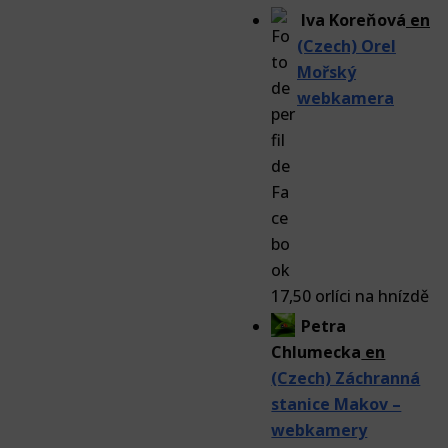
Iva Koreňová
en
(Czech) Orel
Mořský
webkamera
17,50 orlíci na hnízdě
Petra
Chlumecka
en
(Czech) Záchranná
stanice Makov –
webkamery