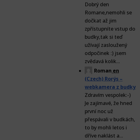
Dobrý den
Romane,nemohli se
dočkat až jim
zpřístupníte vstup do
budky,tak si teď
užívají zasloužený
odpočinek :) jsem
zvědavá kolik...
Roman
en
(Czech) Rorýs –
webkamera z budky
Zdravím vespolek:-)
Je zajímavé, že hned
první noc už
přespávali v budkách,
to by mohli letos i
dříve naklást a...