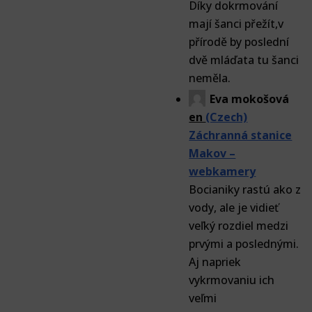
Díky dokrmování
mají šanci přežít,v
přírodě by poslední
dvě mláďata tu šanci
neměla.
Eva mokošová
en
(Czech)
Záchranná stanice
Makov –
webkamery
Bocianiky rastú ako z
vody, ale je vidieť
veľký rozdiel medzi
prvými a poslednými.
Aj napriek
vykrmovaniu ich
veľmi