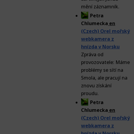
mění záznamník.
Petra
Chlumecka
en
(Czech) Orel mořský
webkamera z
hnízda v Norsku
Zpráva od
provozovatele: Máme
problémy se sítí na
Smola, ale pracují na
znovu získání
proudu.
Petra
Chlumecka
en
(Czech) Orel mořský
webkamera z
hnízda v Norsku