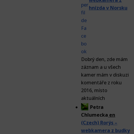
webkamera z
hnízda v Norsku
Dobrý den, zde mám
záznam a u všech
kamer mám v diskuzi
komentáře z roku
2016, místo
aktuálních
Petra
Chlumecka
en
(Czech) Rorýs –
webkamera z budky