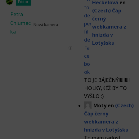
Editor
Heckelová
en
(Czech) Čáp
Petra
černý
Chlumec
Nová kamera
webkamera z
ka
hnízda v
Lotyšsku
TO JE BÁJEČNÝ!!!!!!!!!
HOLKY,KÉŽ BY TO
VYŠLO :)
Moty
en
(Czech)
Čáp černý
webkamera z
hnízda v Lotyšsku
To mám radost...