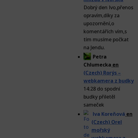
Dobrý den Ivo,přenos
opravím,díky za
upozornění,o
komentářích vím,s
tím musíme počkat
na Jendu.
Petra
Chlumecka
en
(Czech) Rorýs –
webkamera z budky
14:28 do spodní
budky přiletěl
sameček
Iva Koreňová
en
(Czech) Orel
mořský