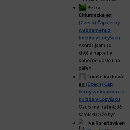
Petra
Chlumecka
en
(Czech) Čáp černý
webkamera z
hnízda v Lotyšsku
Akorát jsem to
chtěla napsat a
konečně došlo i na
páření.
Libuše Vachová
en
(Czech) Čáp
černý webkamera z
hnízda v Lotyšsku
Ozols má na hnízdě
samičku :),že by?
Iva Koreňová
en