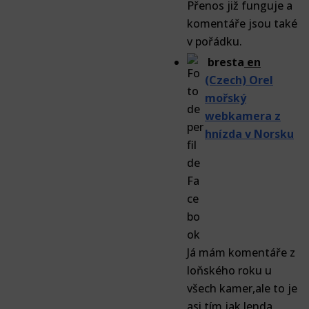
Přenos již funguje a
komentáře jsou také
v pořádku.
bresta
en
(Czech) Orel
mořský
webkamera z
hnízda v Norsku
Já mám komentáře z
loňského roku u
všech kamer,ale to je
asi tím,jak Jenda