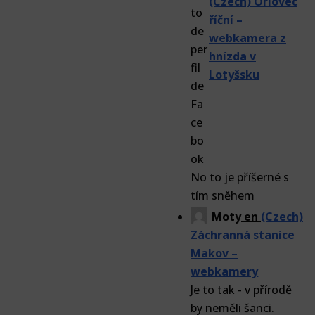
(Czech) Orlovec
říční –
webkamera z
hnízda v
Lotyšsku
No to je příšerné s
tím sněhem
Moty
en
(Czech)
Záchranná stanice
Makov –
webkamery
Je to tak - v přírodě
by neměli šanci.