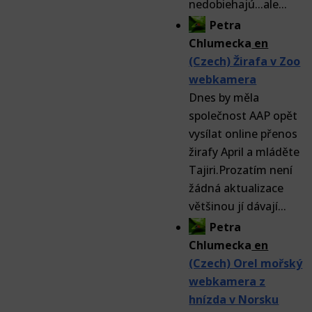
nedobiehajú...ale...
Petra
Chlumecka
en
(Czech) Žirafa v Zoo
webkamera
Dnes by měla
společnost AAP opět
vysílat online přenos
žirafy April a mláděte
Tajiri.Prozatím není
žádná aktualizace
většinou jí dávají...
Petra
Chlumecka
en
(Czech) Orel mořský
webkamera z
hnízda v Norsku