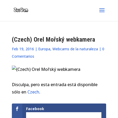
(Czech) Orel Mořský webkamera
Feb 19, 2016
|
Europa
,
Webcams de la naturaleza
|
0
Comentarios
Disculpa, pero esta entrada está disponible
sólo en
Czech
.
Facebook