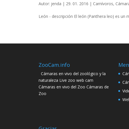
Autor:
jenda
|
29. 01. 2016
|
Carnívoros
,
Cámara
León - descripción El león (Panthera leo) es un m
ZooCam.info
Men
Cámaras en vivo del zoológico y la
Cám
naturaleza Live zoo web cam
Cám
Cámaras en vivo del Zoo Cámaras de
Vid
Zoo
Web
Gracias