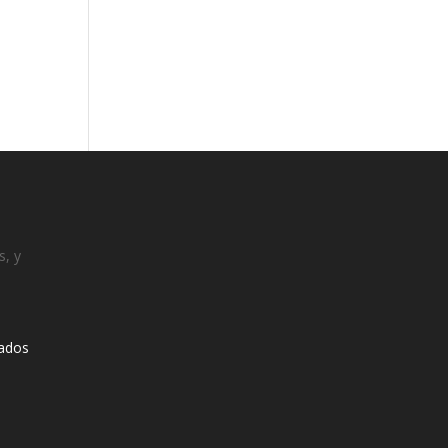
s, y
ados