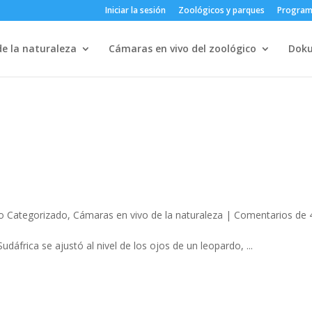
Iniciar la sesión
Zoológicos y parques
Progra
e la naturaleza
Cámaras en vivo del zoológico
Dok
o Categorizado
,
Cámaras en vivo de la naturaleza
|
Comentarios de 
áfrica se ajustó al nivel de los ojos de un leopardo, ...