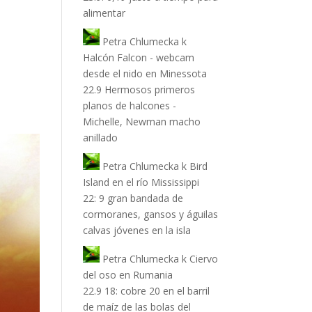
alimentar
Petra Chlumecka
k
Halcón Falcon - webcam
desde el nido en Minessota
22.9 Hermosos primeros
planos de halcones -
Michelle, Newman macho
anillado
Petra Chlumecka
k
Bird
Island en el río Mississippi
22: 9 gran bandada de
cormoranes, gansos y águilas
calvas jóvenes en la isla
Petra Chlumecka
k
Ciervo
del oso en Rumania
22.9 18: cobre 20 en el barril
de maíz de las bolas del