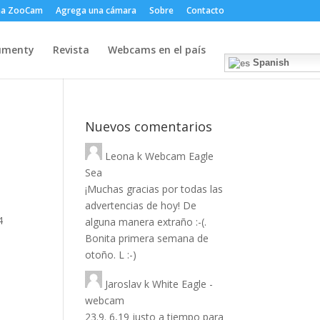
ma ZooCam
Agrega una cámara
Sobre
Contacto
umenty
Revista
Webcams en el país
Spanish
Nuevos comentarios
Leona
k
Webcam Eagle
Sea
¡Muchas gracias por todas las
advertencias de hoy! De
4
alguna manera extraño :-(.
Bonita primera semana de
otoño. L :-)
Jaroslav
k
White Eagle -
webcam
23.9. 6,19 justo a tiempo para