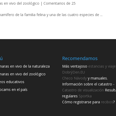
s en vivo del zoológico
|
Comentarios de 25
amífero de la familia felina y una de las cuatro especies de ...
ú
Recomendamos
aras en vivo de la naturaleza
Más ventajoso
estancias y viaje
DobrýDen.EU
aras en vivo del zoológico
Checo
Návody
y manuales.
eos educativos
Información sobre el catastro -
cams en el país
Catastro de visualización
Result
regulares
Sportka
Cómo registrarse para
recibos
?