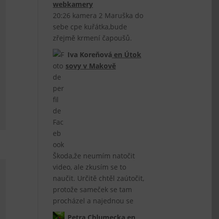
webkamery
20:26 kamera 2 Maruška do
sebe cpe kuřátka,bude
zřejmě krmení čapoušů.
Iva Koreňová
en
Útok
sovy v Makově
Škoda,že neumím natočit
video, ale zkusím se to
naučit. Určitě chtěl zaútočit,
protože sameček se tam
procházel a najednou se
Petra Chlumecka
en