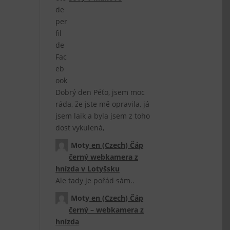
Dobrý den Péťo, jsem moc
ráda, že jste mě opravila, já
jsem laik a byla jsem z toho
dost vykulená,
Moty
en
(Czech) Čáp
černý webkamera z
hnízda v Lotyšsku
Ale tady je pořád sám..
Moty
en
(Czech) Čáp
černý – webkamera z
hnízda