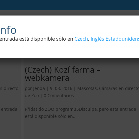
leza
Cámaras en directo de Zoo
Los documentale
nfo
 entrada está disponible sólo en
Czech
,
Inglés Estadouniden
(Czech) Kozí farma –
webkamera
n directo
por
Jenda
|
9. 08. 2016
|
Mascotas
,
Cámaras en direct
de Zoo
|
0 Comentarios
 entrada
Přidat do ZOO programu5Disculpa, pero esta entrada
está disponible sólo en...