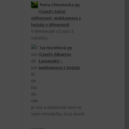
Petra Chlumecka
en
(Czech) Sokol
stěhovavý- webkamera z
hnízda v Minessotě
V Minnesotě už jsou 3
sokolíčci.
Iva Koreňová
en
(Czech) Albatros
Laysanský –
webkamera z hnízda
Je noc a albatrosík není ve
svém hnízdečku, to je divné