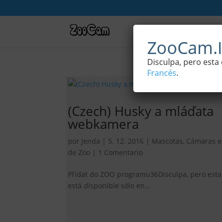
Webcams de la natura
ZooCam.I
Disculpa, pero esta
Francés
.
(Czech) Husky a mláďata
webkamera
por
Jenda
|
5. 12. 2016
|
Mascotas
,
Cámaras e
de Zoo
|
1 Comentario
Přidat do ZOO programu36Disculpa, pero esta
está disponible sólo en...