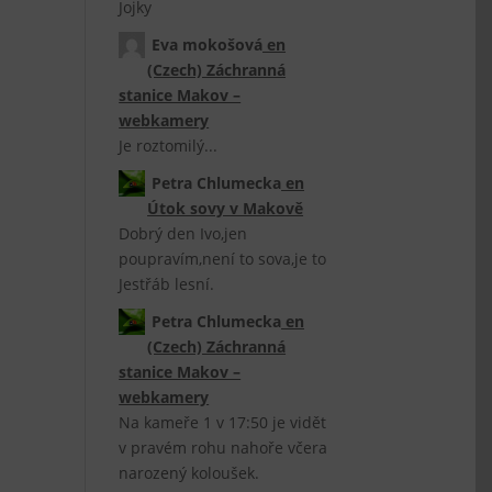
Jojky
Eva mokošová
en
(Czech) Záchranná
stanice Makov –
webkamery
Je roztomilý...
Petra Chlumecka
en
Útok sovy v Makově
Dobrý den Ivo,jen
poupravím,není to sova,je to
Jestřáb lesní.
Petra Chlumecka
en
(Czech) Záchranná
stanice Makov –
webkamery
Na kameře 1 v 17:50 je vidět
v pravém rohu nahoře včera
narozený koloušek.