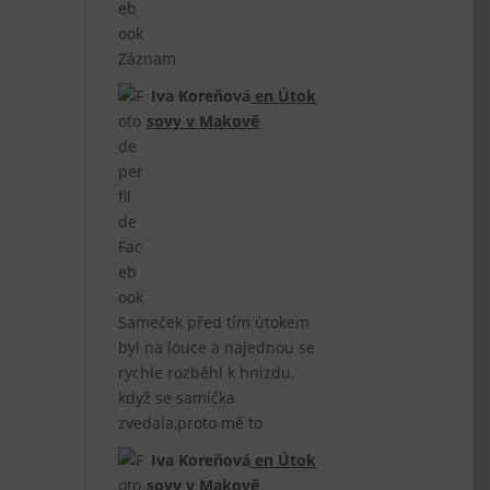
Záznam
Iva Koreňová
en
Útok
sovy v Makově
Sameček před tím útokem
byl na louce a najednou se
rychle rozběhl k hnízdu,
když se samička
zvedala,proto mě to
Iva Koreňová
en
Útok
sovy v Makově