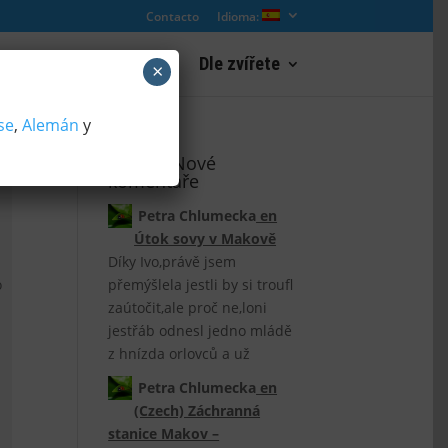
Contacto
Idioma:
s
Paisaje de cámaras
Dle zvířete
×
se
,
Alemán
y
(Czech) Nové
komentáře
Petra Chlumecka
en
Útok sovy v Makově
Díky Ivo,právě jsem
o
přemýšlela jestli by si troufl
zaútočit,ale proč ne,loni
jestřáb odnesl jedno mládě
z hnízda orlovců a už
Petra Chlumecka
en
(Czech) Záchranná
stanice Makov –