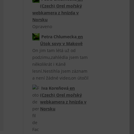
(Czech) Orel mořský
webkamera z hnízda v
Norsku
Opraveno
Petra Chlumecka
en
Útok sovy v Makově
On jim tam létá už od
podzimu,zahlédla jsem tam
několikrát i Káně
lesní.Nestihla jsem záznam
a není žádné video,on útočil
Iva Koreňová
en
(Czech) Orel mořský
webkamera z hnízda v
Norsku