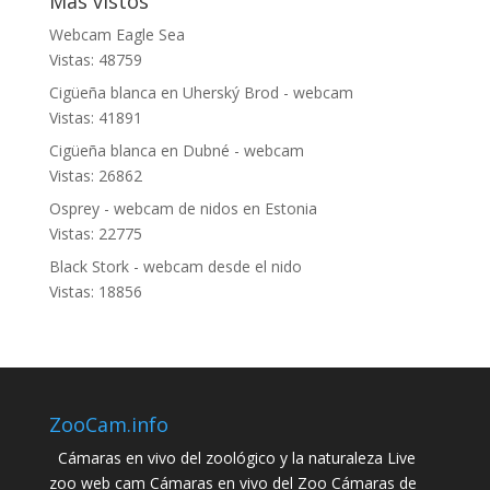
Más vistos
Webcam Eagle Sea
Vistas: 48759
Cigüeña blanca en Uherský Brod - webcam
Vistas: 41891
Cigüeña blanca en Dubné - webcam
Vistas: 26862
Osprey - webcam de nidos en Estonia
Vistas: 22775
Black Stork - webcam desde el nido
Vistas: 18856
ZooCam.info
Cámaras en vivo del zoológico y la naturaleza Live
zoo web cam Cámaras en vivo del Zoo Cámaras de