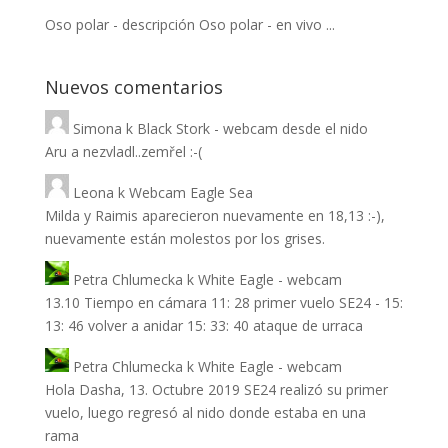
Oso polar - descripción Oso polar - en vivo ...
Nuevos comentarios
Simona
k
Black Stork - webcam desde el nido
Aru a nezvladl..zemřel :-(
Leona
k
Webcam Eagle Sea
Milda y Raimis aparecieron nuevamente en 18,13 :-),
nuevamente están molestos por los grises.
Petra Chlumecka
k
White Eagle - webcam
13.10 Tiempo en cámara 11: 28 primer vuelo SE24 - 15:
13: 46 volver a anidar 15: 33: 40 ataque de urraca
Petra Chlumecka
k
White Eagle - webcam
Hola Dasha, 13. Octubre 2019 SE24 realizó su primer
vuelo, luego regresó al nido donde estaba en una
rama