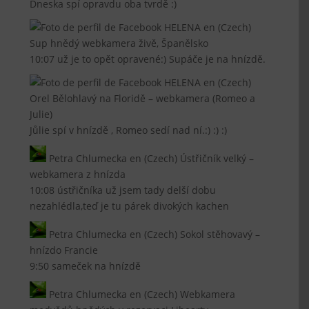
Dneska spí opravdu oba tvrdě :)
HELENA
en
(Czech)
Sup hnědý webkamera živě, Španělsko
10:07 už je to opět opravené:) Supáče je na hnízdě.
HELENA
en
(Czech)
Orel Bělohlavý na Floridě – webkamera (Romeo a
Julie)
Jůlie spí v hnízdě , Romeo sedí nad ní.:) :) :)
Petra Chlumecka
en
(Czech) Ústřičník velký –
webkamera z hnízda
10:08 ústřičníka už jsem tady delší dobu
nezahlédla,teď je tu párek divokých kachen
Petra Chlumecka
en
(Czech) Sokol stěhovavý –
hnízdo Francie
9:50 sameček na hnízdě
Petra Chlumecka
en
(Czech) Webkamera