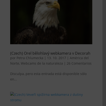
(Czech) Orel bělohlavý webkamera v Decorah
por
Petra Chlumecka
|
13. 10. 2017
|
América del
Norte
,
Webcams de la naturaleza
|
26 Comentarios
Disculpa, pero esta entrada está disponible sólo
en...