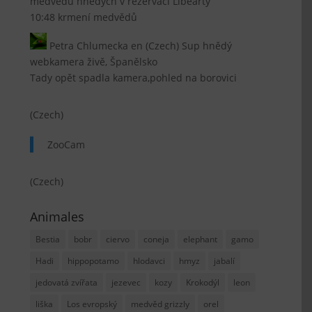
medvědů hnědých v rezervaci Libearty
10:48 krmení medvědů
Petra Chlumecka
en
(Czech) Sup hnědý
webkamera živě, Španělsko
Tady opět spadla kamera,pohled na borovici
(Czech)
ZooCam
(Czech)
Animales
Bestia
bobr
ciervo
coneja
elephant
gamo
Hadi
hippopotamo
hlodavci
hmyz
jabalí
jedovatá zvířata
jezevec
kozy
Krokodýl
leon
liška
Los evropský
medvěd grizzly
orel