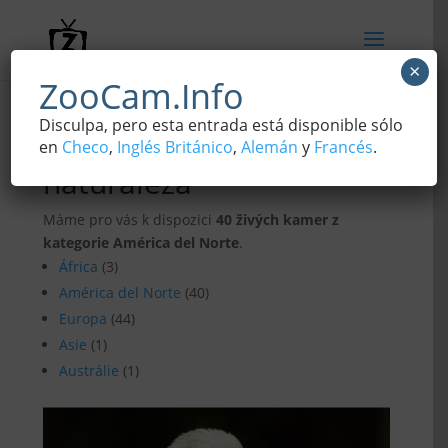
×
ZooCam.Info
Disculpa, pero esta entrada está disponible sólo
Webcams de la
en
Checo
,
Inglés Británico
,
Alemán
y
Francés
.
naturaleza
Máme pro vás k dispozici
40 živých kamer z
kategorie América del Norte
.
África
(3)
América del Norte
(40)
Europa
(44)
Asie
(1)
Austrálie
(1)