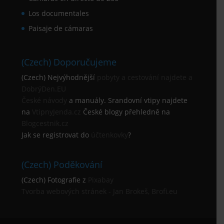
Los documentales
Paisaje de cámaras
(Czech) Doporučujeme
(Czech) Nejvýhodnější
pobyty a cestování najdete a
DobrýDen.EU
České
návody
a manuály. Srandovní vtipy najdete
na
VtipnyJenda.cz
České blogy přehledně na
Blogcestnik.cz
Jak se registrovat do
účtenkovky
?
(Czech) Poděkování
(Czech) Fotografie z
Pixabay
Tvorba webových stránek - Jan Brokeš, Brofi.eu