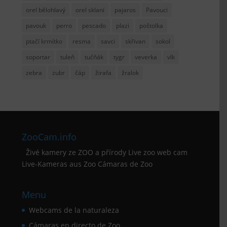
orel bělohlavý
orel sklaní
pajaros
Pavouci
pavouk
perro
pescado
plazi
poštolka
ptačí krmítko
resma
savci
skřivan
sokol
soportar
tuleň
tučňák
tygr
veverka
vlk
zebra
zubr
čáp
žirafa
žralok
ZooCam.info
Živé kamery ze ZOO a přírody Live zoo web cam
Live-Kameras aus Zoo Cámaras de Zoo
Menu
Webcams de la naturaleza
Cámaras en directo de Zoo