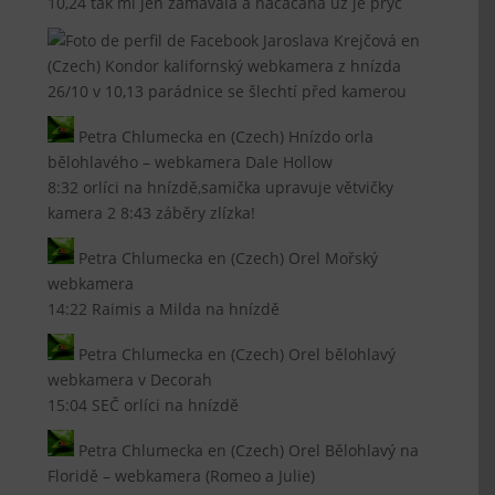
10,24 tak mi jen zamávala a načačaná už je pryč
Jaroslava Krejčová
en
(Czech) Kondor kalifornský webkamera z hnízda
26/10 v 10,13 parádnice se šlechtí před kamerou
Petra Chlumecka
en
(Czech) Hnízdo orla
bělohlavého – webkamera Dale Hollow
8:32 orlíci na hnízdě,samička upravuje větvičky
kamera 2 8:43 záběry zlízka!
Petra Chlumecka
en
(Czech) Orel Mořský
webkamera
14:22 Raimis a Milda na hnízdě
Petra Chlumecka
en
(Czech) Orel bělohlavý
webkamera v Decorah
15:04 SEČ orlíci na hnízdě
Petra Chlumecka
en
(Czech) Orel Bělohlavý na
Floridě – webkamera (Romeo a Julie)