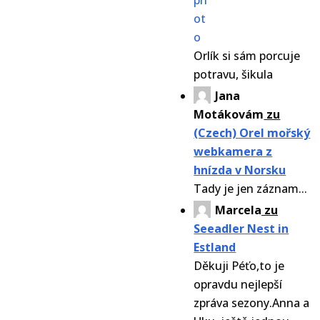
Orlík si sám porcuje
potravu, šikula
Jana
Motákovám
zu
(Czech) Orel mořský
webkamera z
hnízda v Norsku
Tady je jen záznam...
Marcela
zu
Seeadler Nest in
Estland
Děkuji Péťo,to je
opravdu nejlepší
zpráva sezony.Anna a