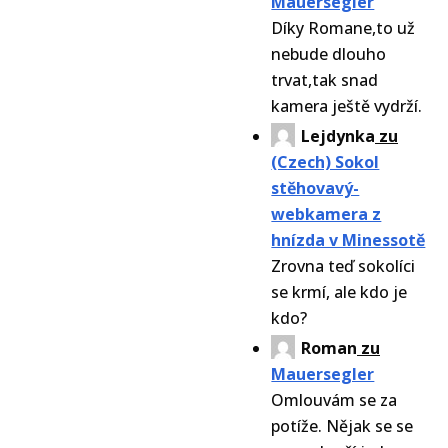
Mauersegler
Díky Romane,to už
nebude dlouho
trvat,tak snad
kamera ještě vydrží.
Lejdynka
zu
(Czech) Sokol
stěhovavý-
webkamera z
hnízda v Minessotě
Zrovna teď sokolíci
se krmí, ale kdo je
kdo?
Roman
zu
Mauersegler
Omlouvám se za
potíže. Nějak se se