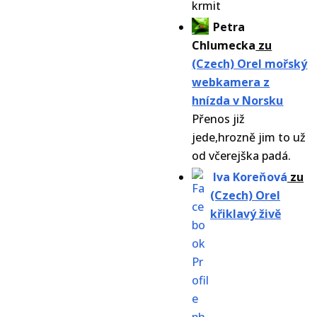
krmit
Petra
Chlumecka
zu
(Czech) Orel mořský
webkamera z
hnízda v Norsku
Přenos již
jede,hrozně jim to už
od včerejška padá.
Iva Koreňová
zu
(Czech) Orel
křiklavý živě