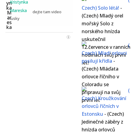
(
Kristynka
Czech) Solo létá!
-
Mareska
dejte tam video
(Czech) Mladý orel
husky
mořský Solo z
norského hnízda
uskutečnil
(
12.července v ranních
Czech) Mladí orlovci
hodinách svůj první
posilují křídla
-
let!
(Czech) Mláďata
orlovce říčního v
Coloradu se
(
připravují na svůj
Czech) Kroužkování
první let
orlovců říčních v
Estonsku
-
(Czech)
Jedinečné záběry z
hnízda orlovců