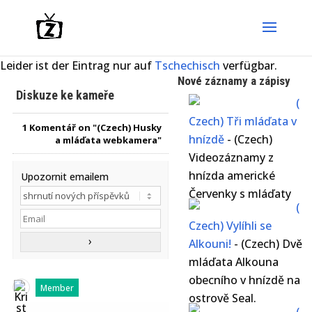
Leider ist der Eintrag nur auf
Tschechisch
verfügbar.
Nové záznamy a zápisy
Diskuze ke kameře
(
Czech) Tři mláďata v
1
Komentář on "(Czech) Husky
hnízdě
-
(Czech)
a mláďata webkamera"
Videozáznamy z
hnízda americké
Upozornit emailem
Červenky s mláďaty
(
Czech) Vylíhli se
Alkouni!
-
(Czech) Dvě
mláďata Alkouna
obecního v hnízdě na
Member
ostrově Seal.