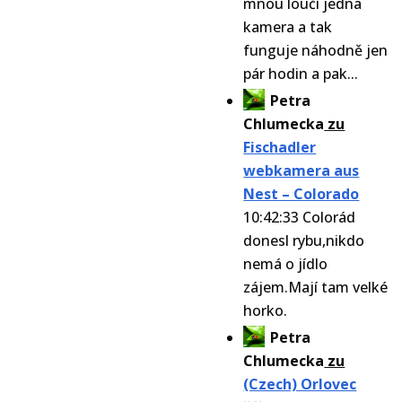
mnou loučí jedna
kamera a tak
funguje náhodně jen
pár hodin a pak...
Petra
Chlumecka
zu
Fischadler
webkamera aus
Nest – Colorado
10:42:33 Colorád
donesl rybu,nikdo
nemá o jídlo
zájem.Mají tam velké
horko.
Petra
Chlumecka
zu
(Czech) Orlovec