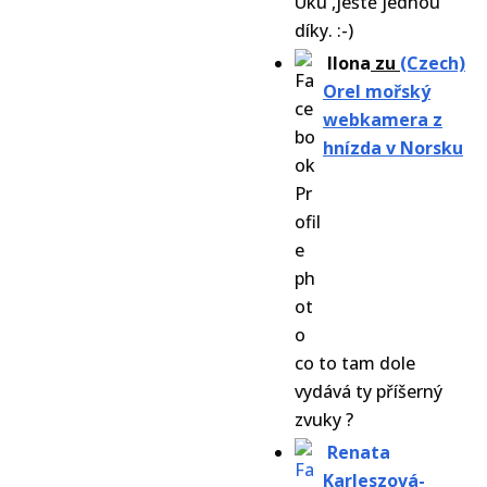
Uku ,ještě jednou
díky. :-)
Ilona
zu
(Czech)
Orel mořský
webkamera z
hnízda v Norsku
co to tam dole
vydává ty příšerný
zvuky ?
Renata
Karleszová-