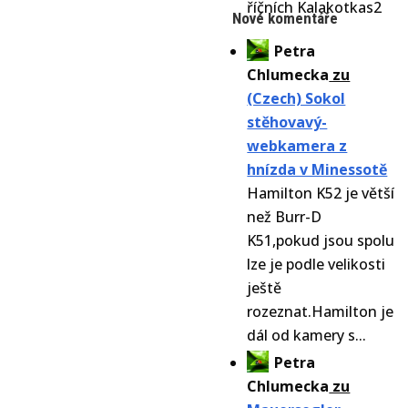
říčních Kalakotkas2
Nové komentáře
Petra
Chlumecka
zu
(Czech) Sokol
stěhovavý-
webkamera z
hnízda v Minessotě
Hamilton K52 je větší
než Burr-D
K51,pokud jsou spolu
lze je podle velikosti
ještě
rozeznat.Hamilton je
dál od kamery s...
Petra
Chlumecka
zu