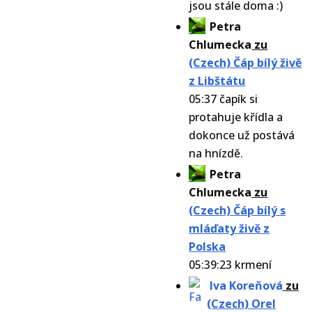
jsou stále doma :)
Petra
Chlumecka
zu
(Czech) Čáp bílý živě
z Libštátu
05:37 čapík si
protahuje křídla a
dokonce už postává
na hnízdě.
Petra
Chlumecka
zu
(Czech) Čáp bílý s
mláďaty živě z
Polska
05:39:23 krmení
Iva Koreňová
zu
(Czech) Orel