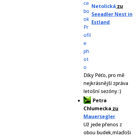
Netolická
zu
Seeadler Nest in
Estland
Díky Péťo, pro mě
nejkrásnější zpráva
letošní sezóny :)
Petra
Chlumecka
zu
Mauersegler
Už jede přenos z
obou budek,mlaďoši