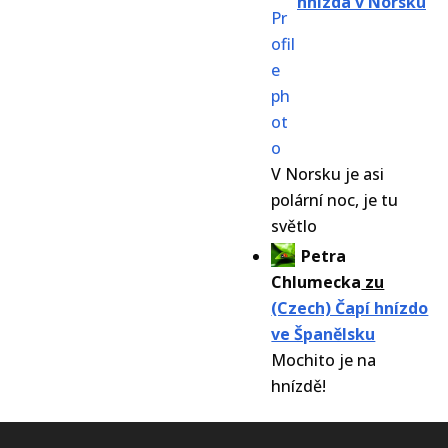
hnízda v Norsku
V Norsku je asi
polární noc, je tu
světlo
Petra
Chlumecka
zu
(Czech) Čapí hnízdo
ve Španělsku
Mochito je na
hnízdě!