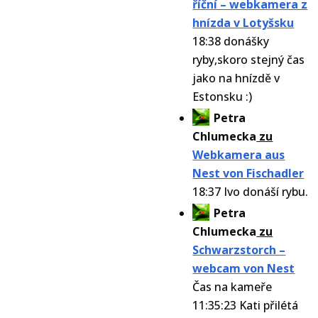
říční – webkamera z
hnízda v Lotyšsku
18:38 donášky
ryby,skoro stejný čas
jako na hnízdě v
Estonsku :)
Petra
Chlumecka
zu
Webkamera aus
Nest von Fischadler
18:37 Ivo donáší rybu.
Petra
Chlumecka
zu
Schwarzstorch –
webcam von Nest
Čas na kameře
11:35:23 Kati přilétá