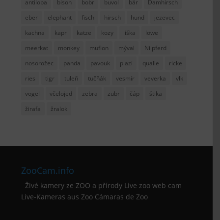
antilopa
bison
bobr
buvol
bär
Damhirsch
eber
elephant
fisch
hirsch
hund
jezevec
kachna
kapr
katze
kozy
liška
löwe
meerkat
monkey
muflon
mýval
Nilpferd
nosorožec
panda
pavouk
plazi
qualle
ricke
ries
tigr
tuleň
tučňák
vesmír
veverka
vlk
vogel
včelojed
zebra
zubr
čáp
štika
žirafa
žralok
ZooCam.info
Živé kamery ze ZOO a přírody Live zoo web cam
Live-Kameras aus Zoo Cámaras de Zoo