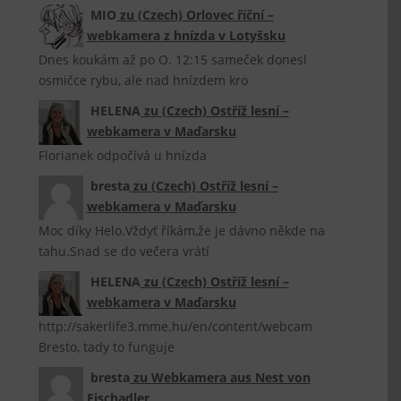
MIO
zu
(Czech) Orlovec říční –
webkamera z hnízda v Lotyšsku
Dnes koukám až po O. 12:15 sameček donesl
osmičce rybu, ale nad hnízdem kro
HELENA
zu
(Czech) Ostříž lesní –
webkamera v Maďarsku
Florianek odpočívá u hnízda
bresta
zu
(Czech) Ostříž lesní –
webkamera v Maďarsku
Moc díky Helo.Vždyť říkám,že je dávno někde na
tahu.Snad se do večera vrátí
HELENA
zu
(Czech) Ostříž lesní –
webkamera v Maďarsku
http://sakerlife3.mme.hu/en/content/webcam
Bresto, tady to funguje
bresta
zu
Webkamera aus Nest von
Fischadler