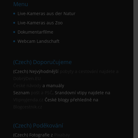
Menu
Live-Kameras aus der Natur
Live-Kameras aus Zoo
Dokumentarfilme
Webcam Landschaft
(Czech) Doporučujeme
(Czech) Nejvýhodnější
pobyty a cestování najdete a
DobrýDen.EU
České
návody
a manuály
Seznam
pošt a PSČ
. Srandovní vtipy najdete na
VtipnyJenda.cz
České blogy přehledně na
Blogcestnik.cz
(Czech) Poděkování
(Czech) Fotografie z
Pixabay