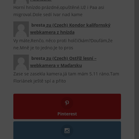
Horní hnízdo prázdné,opuštěné.Už i Paa asi
migroval.Dole sedí Ivar nad kame
bresta
zu
(Czech) Kondor kalifornský
webkamera z hnízda
Vy máte,Renčo, něco proti holčičkám?Doufám,že
ne.Mně je to jedno.Je to pros
bresta
zu
(Czech) Ostříž lesní –
webkamera v Maďarsku
Zase se zasekla kamera.Já tam mám 5.11 ráno.Tam
Floriánek ještě spí a přito
Pinterest