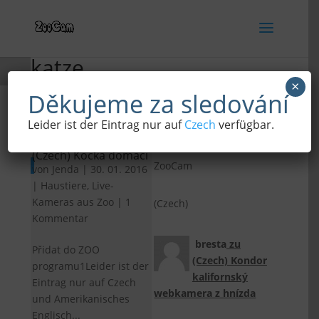
katze
×
Děkujeme za sledování
Leider ist der Eintrag nur auf
Czech
verfügbar.
(Czech)
(Czech) Kočka domácí
ZooCam
von
Jenda
|
30. 01. 2016
|
Haustiere
,
Live-
Kameras aus Zoo
|
1
(Czech)
Kommentar
bresta
zu
Přidat do ZOO
(Czech) Kondor
programu1Leider ist der
kalifornský
Eintrag nur auf Czech
webkamera z hnízda
und Amerikanisches
Englisch...