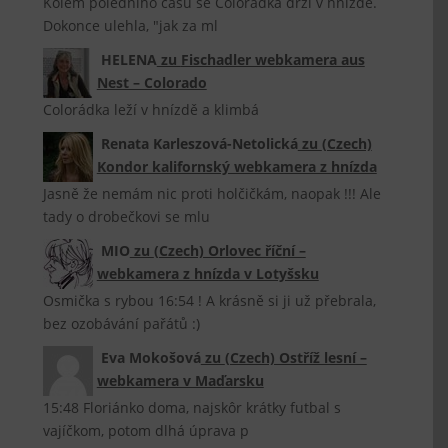
Kolem poledního času se Colorádka drží v hnízdě.
Dokonce ulehla, "jak za ml
HELENA
zu
Fischadler webkamera aus
Nest – Colorado
Colorádka leží v hnízdě a klimbá
Renata Karleszová-Netolická
zu
(Czech)
Kondor kalifornský webkamera z hnízda
Jasně že nemám nic proti holčičkám, naopak !!! Ale
tady o drobečkovi se mlu
MIO
zu
(Czech) Orlovec říční –
webkamera z hnízda v Lotyšsku
Osmička s rybou 16:54 ! A krásně si ji už přebrala,
bez ozobávání pařátů :)
Eva Mokošová
zu
(Czech) Ostříž lesní –
webkamera v Maďarsku
15:48 Floriánko doma, najskôr krátky futbal s
vajíčkom, potom dlhá úprava p