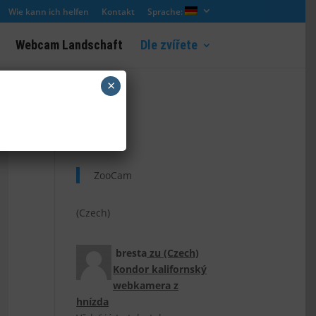
Wie kann ich helfen
Kontakt
Sprache:
Webcam Landschaft
Dle zvířete
×
(Czech)
ZooCam
(Czech)
bresta
zu
(Czech)
Kondor kalifornský
webkamera z
hnízda