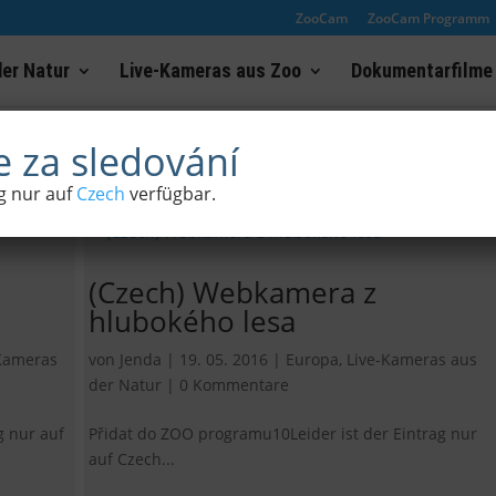
ZooCam
ZooCam Programm
er Natur
Live-Kameras aus Zoo
Dokumentarfilme
 za sledování
ag nur auf
Czech
verfügbar.
(Czech) Webkamera z
hlubokého lesa
Kameras
von
Jenda
|
19. 05. 2016
|
Europa
,
Live-Kameras aus
der Natur
|
0 Kommentare
g nur auf
Přidat do ZOO programu10Leider ist der Eintrag nur
auf Czech...