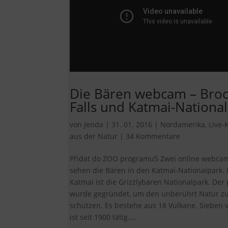
Die Bären webcam – Bro
Falls und Katmai-Nationa
von
Jenda
|
31. 01. 2016
|
Nordamerika
,
Live-
aus der Natur
|
34 Kommentare
Přidat do ZOO programu5 Zwei online webcam
sehen die Bären in den Katmai-Nationalpark. 
Katmai ist die Grizzlybären Nationalpark. Der 
wurde gegründet, um den unberührt Natur z
schützen. Es bestehe aus 18 Vulkane. Sieben 
ist seit 1900 tätig....