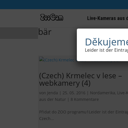
Live-Kameras aus d
bär
Děkujeme
Leider ist der Eintr
(Czech) Krmelec v lese –
webkamery (4)
von
Jenda
|
25. 05. 2016
|
Nordamerika
,
Live-
aus der Natur
|
8 Kommentare
Přidat do ZOO programu1Leider ist der Eintra
Czech...