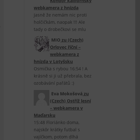
Kondor kalifornský
webkamera z hnízda
Jasně že nemám nic proti
holčičkám, naopak !!! Ale
f
tady o drobečkovi se mlu
MIO
zu
(Czech)
Orlovec říční –
webkamera z
hnízda v Lotyšsku
Osmička s rybou 16:54 ! A
krásně si ji už přebrala, bez
ozobávání pařátů :)
Eva Mokošová
zu
(Czech) Ostříž lesní
– webkamera v
Maďarsku
15:48 Floriánko doma,
najskôr krátky futbal s
vajíčkom, potom dlhá