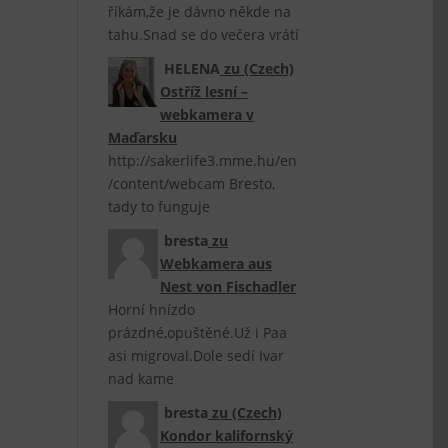
říkám,že je dávno někde na
tahu.Snad se do večera vrátí
HELENA
zu
(Czech)
Ostříž lesní –
webkamera v
Maďarsku
http://sakerlife3.mme.hu/en
/content/webcam Bresto,
tady to funguje
bresta
zu
Webkamera aus
Nest von Fischadler
Horní hnízdo
prázdné,opuštěné.Už i Paa
asi migroval.Dole sedí Ivar
nad kame
bresta
zu
(Czech)
Kondor kalifornský