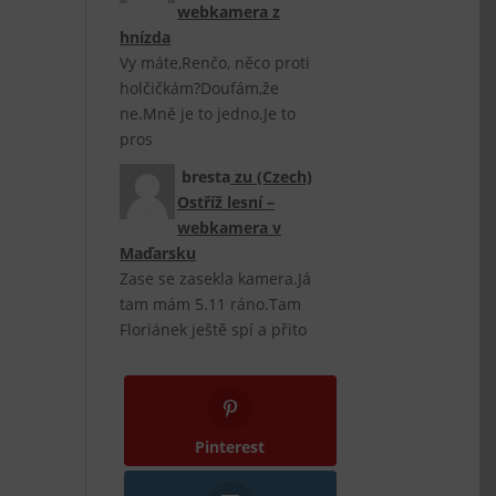
webkamera z
hnízda
Vy máte,Renčo, něco proti
holčičkám?Doufám,že
ne.Mně je to jedno.Je to
pros
bresta
zu
(Czech)
Ostříž lesní –
webkamera v
Maďarsku
Zase se zasekla kamera.Já
tam mám 5.11 ráno.Tam
Floriánek ještě spí a přito
Pinterest