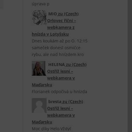
úprava p
MIO
zu
(Czech)
Orlovec říční –
webkamera z
hnízda v Lotyšsku
Dnes koukám až po O. 12:15
sameček donesl osmičce
rybu, ale nad hnízdem kro
HELENA
zu
(Czech)
Ostříž lesní –
webkamera v
Maďarsku
Florianek odpočívá u hnízda
bresta
zu
(Czech)
Ostříž lesní –
webkamera v
Maďarsku
Moc díky Helo.Vždyť