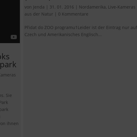
von
Jenda
|
31. 01. 2016
|
Nordamerika
,
Live-Kameras
aus der Natur
|
0 Kommentare
Přidat do ZOO programu1Leider ist der Eintrag nur au
Czech und Amerikanisches Englisch...
oks
lpark
Kameras
s. Sie
Park
park
u
von ihnen