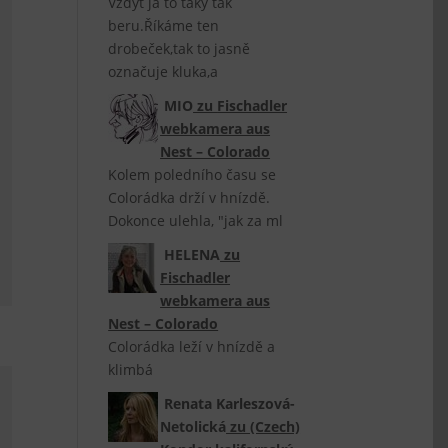
Vždyť já to taky tak
beru.Říkáme ten
drobeček,tak to jasně
označuje kluka,a
MIO
zu
Fischadler
webkamera aus
Nest – Colorado
Kolem poledního času se
Colorádka drží v hnízdě.
Dokonce ulehla, "jak za ml
HELENA
zu
Fischadler
webkamera aus
Nest – Colorado
Colorádka leží v hnízdě a
klimbá
Renata Karleszová-
Netolická
zu
(Czech)