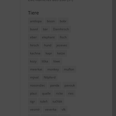
Tiere
antilopa
bison
bobr
buvol
bär
Damhirsch
eber
elephant
fisch
hirsch
hund
jezevec
kachna
kapr
katze
kozy
liška
löwe
meerkat
monkey
muflon
mýval
Nilpferd
nosorožec
panda
pavouk
plazi
qualle
ricke
ries
tigr
tuleň
tučňák
vesmír
veverka
vlk