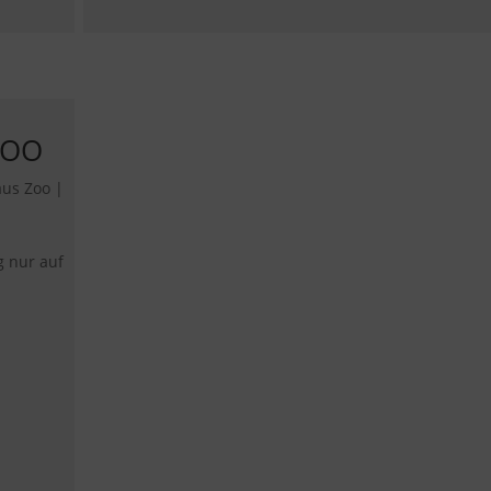
ZOO
aus Zoo
|
g nur auf