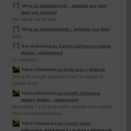
Moty
zu
Schwarzstork – webcam aus dem
Nest von Lettland
Ale tady je pořád sám..
Moty
zu
Schwarzstorch – webcam von Nest
Jojky
Eva mokošová
zu
(Czech) Záchranná stanice
Makov – webkamery
Je roztomilý...
Petra Chlumecka
zu
Útok sovy v Makově
Dobrý den Ivo,jen poupravím,není to sova,je to
Jestřáb lesní.
Petra Chlumecka
zu
(Czech) Záchranná
stanice Makov – webkamery
Na kameře 1 v 17:50 je vidět v pravém rohu nahoře
včera narozený koloušek.
Petra Chlumecka
zu
(Czech) Sokol
stěhovavý- webkamera z hnízda v Minessotě