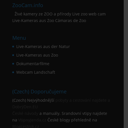
ZooCam.info
Živé kamery ze ZOO a přírody Live zoo web cam
Live-Kameras aus Zoo Cámaras de Zoo
Menu
Live-Kameras aus der Natur
Live-Kameras aus Zoo
Dokumentarfilme
Webcam Landschaft
(Czech) Doporučujeme
(Czech) Nejvýhodnější
pobyty a cestování najdete a
DobrýDen.EU
České
návody
a manuály. Srandovní vtipy najdete
na
VtipnyJenda.cz
České blogy přehledně na
Blogcestnik.cz