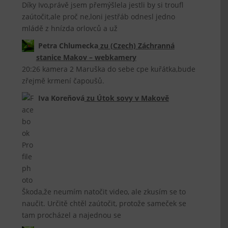
Díky Ivo,právě jsem přemýšlela jestli by si troufl
zaútočit,ale proč ne,loni jestřáb odnesl jedno
mládě z hnízda orlovců a už
Petra Chlumecka
zu
(Czech) Záchranná
stanice Makov – webkamery
20:26 kamera 2 Maruška do sebe cpe kuřátka,bude
zřejmě krmení čapoušů.
Iva Koreňová
zu
Útok sovy v Makově
Škoda,že neumím natočit video, ale zkusím se to
naučit. Určitě chtěl zaútočit, protože sameček se
tam procházel a najednou se