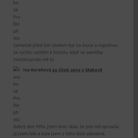
Sameček před tím útokem byl na louce a najednou
se rychle rozběhl k hnízdu, když se samička
zvedala,proto mě to
Iva Koreňová
zu
Útok sovy v Makově
Dobrý den Péťo, jsem moc ráda, že jste mě opravila,
já jsem laik a byla jsem z toho dost vykulená,