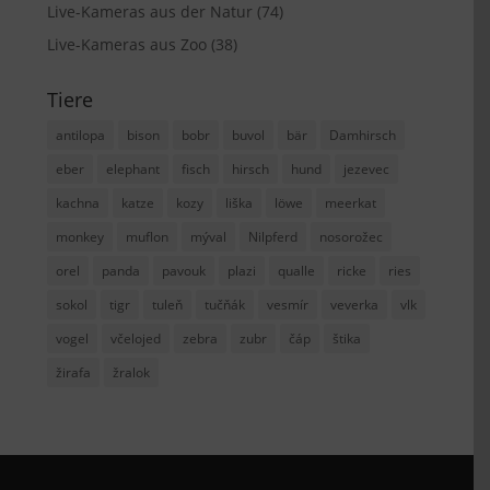
Live-Kameras aus der Natur
(74)
Live-Kameras aus Zoo
(38)
Tiere
antilopa
bison
bobr
buvol
bär
Damhirsch
eber
elephant
fisch
hirsch
hund
jezevec
kachna
katze
kozy
liška
löwe
meerkat
monkey
muflon
mýval
Nilpferd
nosorožec
orel
panda
pavouk
plazi
qualle
ricke
ries
sokol
tigr
tuleň
tučňák
vesmír
veverka
vlk
vogel
včelojed
zebra
zubr
čáp
štika
žirafa
žralok