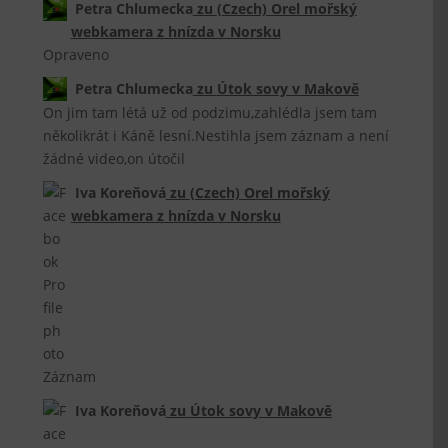
Petra Chlumecka
zu
(Czech) Orel mořský
webkamera z hnízda v Norsku
Opraveno
Petra Chlumecka
zu
Útok sovy v Makově
On jim tam létá už od podzimu,zahlédla jsem tam
několikrát i Káně lesní.Nestihla jsem záznam a není
žádné video,on útočil
Iva Koreňová
zu
(Czech) Orel mořský
webkamera z hnízda v Norsku
Záznam
Iva Koreňová
zu
Útok sovy v Makově