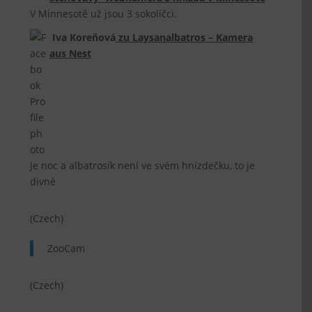
V Minnesotě už jsou 3 sokolíčci.
Iva Koreňová
zu
Laysanalbatros – Kamera
aus Nest
Je noc a albatrosík není ve svém hnízdečku, to je
divné
(Czech)
ZooCam
(Czech)