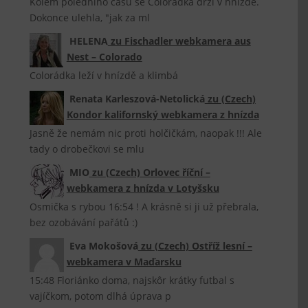
Kolem poledního času se Colorádka drží v hnízdě.
Dokonce ulehla, "jak za ml
HELENA
zu
Fischadler webkamera aus
Nest – Colorado
Colorádka leží v hnízdě a klimbá
Renata Karleszová-Netolická
zu
(Czech)
Kondor kalifornský webkamera z hnízda
Jasně že nemám nic proti holčičkám, naopak !!! Ale
tady o drobečkovi se mlu
MIO
zu
(Czech) Orlovec říční –
webkamera z hnízda v Lotyšsku
Osmička s rybou 16:54 ! A krásně si ji už přebrala,
bez ozobávání pařátů :)
Eva Mokošová
zu
(Czech) Ostříž lesní –
webkamera v Maďarsku
15:48 Floriánko doma, najskôr krátky futbal s
vajíčkom, potom dlhá úprava p