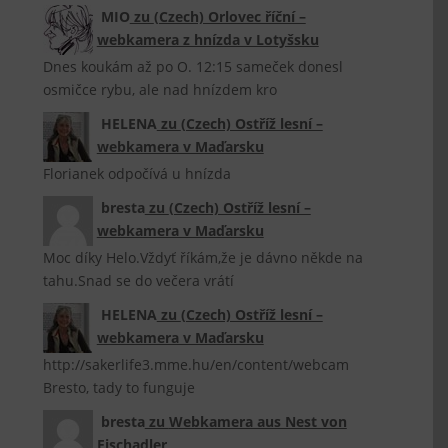
MIO
zu
(Czech) Orlovec říční –
webkamera z hnízda v Lotyšsku
Dnes koukám až po O. 12:15 sameček donesl
osmičce rybu, ale nad hnízdem kro
HELENA
zu
(Czech) Ostříž lesní –
webkamera v Maďarsku
Florianek odpočívá u hnízda
bresta
zu
(Czech) Ostříž lesní –
webkamera v Maďarsku
Moc díky Helo.Vždyť říkám,že je dávno někde na
tahu.Snad se do večera vrátí
HELENA
zu
(Czech) Ostříž lesní –
webkamera v Maďarsku
http://sakerlife3.mme.hu/en/content/webcam
Bresto, tady to funguje
bresta
zu
Webkamera aus Nest von
Fischadler