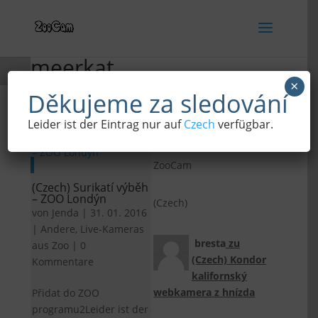
meerkat
×
Děkujeme za sledování
Leider ist der Eintrag nur auf
Czech
verfügbar.
(Czech)
ZooCam
(Czech) Surikatí výběh
– ZOO Londýn
(Czech)
von
Jenda
|
31. 01. 2016
|
Andere
,
Live-Kameras
bresta
zu
aus Zoo
|
0
(Czech) Kondor
Kommentare
kalifornský
webkamera z hnízda
Přidat do ZOO
programu2Leider ist der