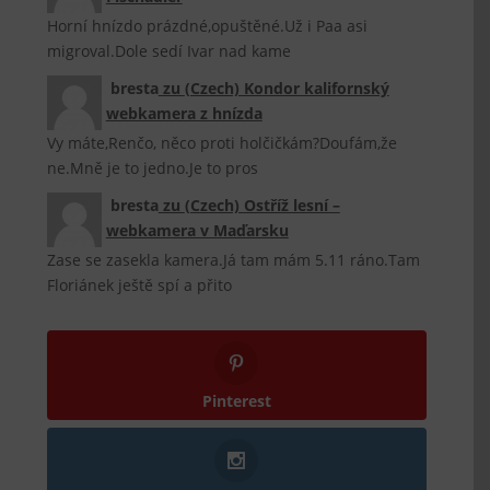
Horní hnízdo prázdné,opuštěné.Už i Paa asi
migroval.Dole sedí Ivar nad kame
bresta
zu
(Czech) Kondor kalifornský
webkamera z hnízda
Vy máte,Renčo, něco proti holčičkám?Doufám,že
ne.Mně je to jedno.Je to pros
bresta
zu
(Czech) Ostříž lesní –
webkamera v Maďarsku
Zase se zasekla kamera.Já tam mám 5.11 ráno.Tam
Floriánek ještě spí a přito
Pinterest