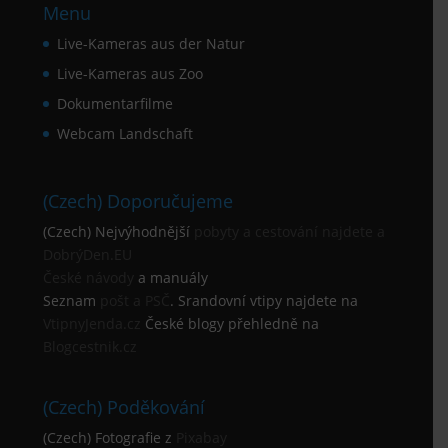
Menu
Live-Kameras aus der Natur
Live-Kameras aus Zoo
Dokumentarfilme
Webcam Landschaft
(Czech) Doporučujeme
(Czech) Nejvýhodnější
pobyty a cestování najdete a
DobrýDen.EU
České
návody
a manuály
Seznam
pošt a PSČ
. Srandovní vtipy najdete na
VtipnyJenda.cz
České blogy přehledně na
Blogcestnik.cz
(Czech) Poděkování
(Czech) Fotografie z
Pixabay