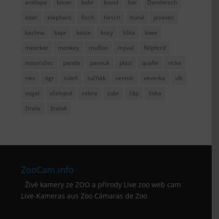
antilopa
bison
bobr
buvol
bär
Damhirsch
eber
elephant
fisch
hirsch
hund
jezevec
kachna
kapr
katze
kozy
liška
löwe
meerkat
monkey
muflon
mýval
Nilpferd
nosorožec
panda
pavouk
plazi
qualle
ricke
ries
tigr
tuleň
tučňák
vesmír
veverka
vlk
vogel
včelojed
zebra
zubr
čáp
štika
žirafa
žralok
ZooCam.info
Živé kamery ze ZOO a přírody Live zoo web cam
Live-Kameras aus Zoo Cámaras de Zoo