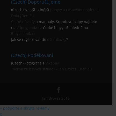
(Czech) Doporučujeme
(Czech) Nejvýhodnější
pobyty a cestování najdete a
DobrýDen.EU
České
návody
a manuály. Srandovní vtipy najdete
na
VtipnyJenda.cz
České blogy přehledně na
Blogcestnik.cz
Jak se registrovat do
účtenkovky
?
(Czech) Poděkování
(Czech) Fotografie z
Pixabay
Tvorba webových stránek - Jan Brokeš, Brofi.eu
Jan Brokeš 2016
+ podpořte a skryjte reklamy
x