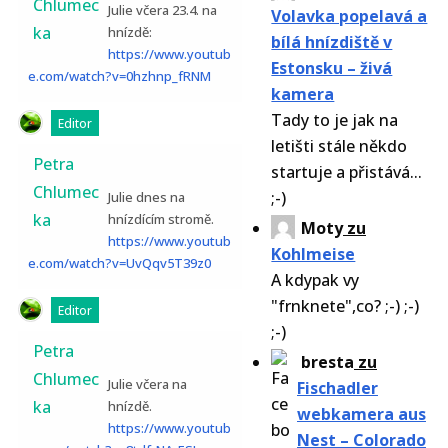
Chlumec
Julie včera 23.4. na
Volavka popelavá a
ka
hnízdě:
bílá hnízdiště v
https://www.youtub
Estonsku – živá
e.com/watch?v=0hzhnp_fRNM
kamera
Tady to je jak na
Editor
letišti stále někdo
Petra
startuje a přistává...
Chlumec
;-)
Julie dnes na
ka
hnízdícím stromě.
Moty
zu
https://www.youtub
Kohlmeise
e.com/watch?v=UvQqv5T39z0
A kdypak vy
"frnknete",co? ;-) ;-)
Editor
;-)
Petra
bresta
zu
Chlumec
Julie včera na
Fischadler
ka
hnízdě.
webkamera aus
https://www.youtub
Nest – Colorado