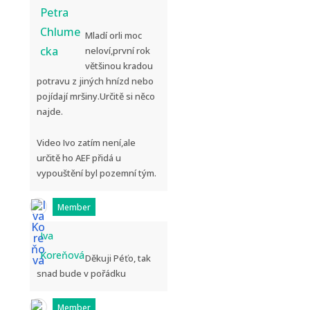
Petra
Chlume
Mladí orli moc
cka
neloví,první rok
většinou kradou
potravu z jiných hnízd nebo
pojídají mršiny.Určitě si něco
najde.
Video Ivo zatím není,ale
určitě ho AEF přidá u
vypouštění byl pozemní tým.
Member
Iva
Koreňová
Děkuji Péťo, tak
snad bude v pořádku
Member