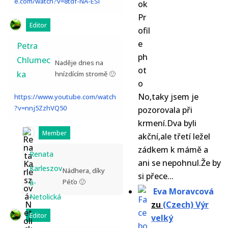
e.com/watch?v=8tdf-NA-ESI
Editor
Petra
Chlumec
Naděje dnes na
ka
hnízdícím stromě 🙂
No,taky jsem je
https://www.youtube.com/watch
?v=nnj5ZzhVQ50
pozorovala při
krmení.Dva byli
Member
akční,ale třetí ležel
zádkem k mámě a
Renata
ani se nepohnul.Že by
Karleszov
Nádhera, díky
si přece...
Péťo 🙂
á-
Eva Moravcová
Netolická
zu
(Czech) Výr
Editor
velký