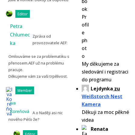
Editor
Petra
Chlumec
Zpráva od
ka
provozovatele AEF:
Omlouváme se za problematiku s
přenosem.AEF už na problému
My děkujeme za
pracuje.
sledování i registraci
Děkujeme vám za vaši trpělivost.
do programu
Lejdynka
zu
Member
Weißstorch Nest
Iva
Kamera
Koreňová
Děkuji za moc pěkné
A o Naději asi nic
nového Péťo že?
videa
Renata
Editor