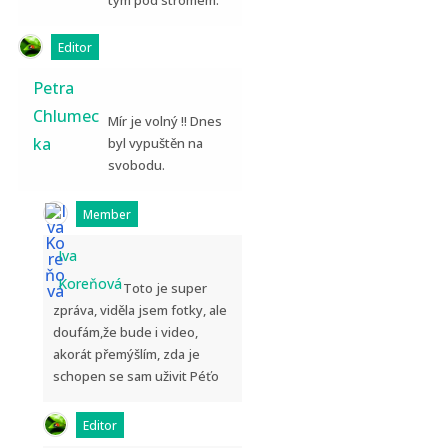
tým pod stromem.
Editor
Petra
Chlumec
Mír je volný !! Dnes
ka
byl vypuštěn na
svobodu.
Member
Iva
Koreňová
Toto je super
zpráva, viděla jsem fotky, ale
doufám,že bude i video,
akorát přemýšlím, zda je
schopen se sam uživit Péťo
Editor