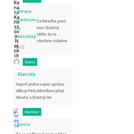
Renata
Karleszov
Za Mirečka jsem
moc šťastná,
á-
věřím že to
Netolická
všechno zvládne
!!!! 🙂
Guest
Marcela
Aspoň jedna super zpráva,
děkuji Péťo,Mírečkovi přeji
dlouhý a šťastný let.
Member
bresta