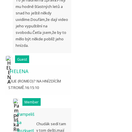
To je nádherná zpráva.Přeji
mu hodně šťastných letů a
snad ho ještě někdy
uvidíme.Doufám,že dají video
jeho vypuštění na
svobodu.Četla jsem,že by to
mělo být někde poblíž jeho
hnízda.
Guest
HELENA
JŮLIE (ROMEO)? NA HNÍZDÍCÍM
STROMĚ.16:15:10
Member
Pampeliš
ka
Chudák sedí tam
v tom dešti,mají
Rozkvetl