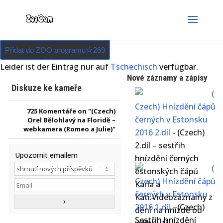
Přidat do ZOO programu
269
Leider ist der Eintrag nur auf
Tschechisch
verfügbar.
Nové záznamy a zápisy
Diskuze ke kameře
(
Czech) Hnízdění čápů
725
Komentáře on "(Czech)
černých v Estonsku
Orel Bělohlavý na Floridě –
webkamera (Romeo a Julie)"
2016 2.díl
-
(Czech)
2.díl – sestřih
Upozornit emailem
hnízdění černých
(
estonských čápů
Czech) Hnízdění čápů
Karla a
černých v Estonsku
Kati.Videozáznamy z
2016 1.díl
-
(Czech)
dění na hnízdě od
Sestřih hnízdění