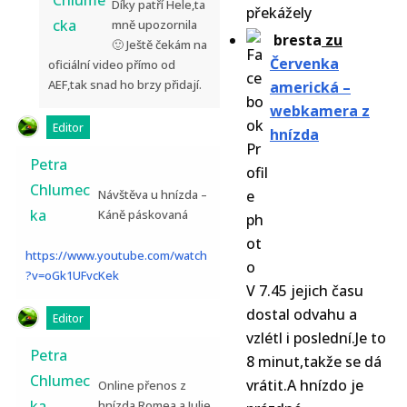
Chlume
Díky patří Hele,ta
překážely
cka
mně upozornila
bresta
zu
🙂 Ještě čekám na
Červenka
oficiální video přímo od
AEF,tak snad ho brzy přidají.
americká –
webkamera z
Editor
hnízda
Petra
Chlumec
Návštěva u hnízda –
ka
Káně páskovaná
https://www.youtube.com/watch
?v=oGk1UFvcKek
V 7.45 jejich času
dostal odvahu a
Editor
vzlétl i poslední.Je to
Petra
8 minut,takže se dá
Chlumec
vrátit.A hnízdo je
Online přenos z
ka
hnízda Romea a Julie