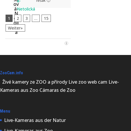
fešák 🙂
á-
Netolická
1
2
3
…
15
Weiter»
ZooCam.info
Živé kamery ze ZOO a přírody Live zoo web cam Live-
Kameras aus Zoo Cámaras de Zoo
Menu
Live-Kameras aus der Natur
Live-Kameras aus Zoo