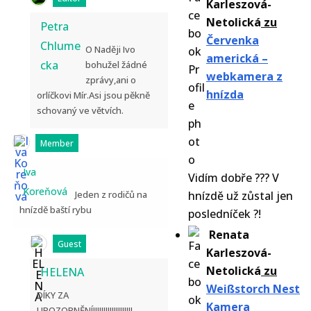
Karleszová-
Netolická
zu
Petra
Červenka
Chlume
O Naději Ivo
americká –
cka
bohužel žádné
webkamera z
zprávy,ani o
hnízda
orlíčkovi Mír.Asi jsou pěkně
schovaný ve větvích.
Member
Iva
Vidím dobře ??? V
Koreňová
Jeden z rodičů na
hnízdě už zůstal jen
hnízdě baští rybu
posledníček ?!
Renata
Guest
Karleszová-
Netolická
zu
HELENA
Weißstorch Nest
DÍKY ZA
Kamera
UPOZORNĚNÍ!!!!!!!!!!!!!!!!!!!