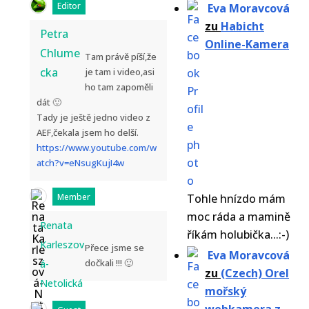
Editor
Eva Moravcová
zu
Habicht
Petra
Online-Kamera
Chlume
Tam právě píší,že
cka
je tam i video,asi
ho tam zapoměli
dát 🙂
Tady je ještě jedno video z
AEF,čekala jsem ho delší.
https://www.youtube.com/w
atch?v=eNsugKujI4w
Member
Tohle hnízdo mám
moc ráda a mamině
Renata
říkám holubička...:-)
Karleszov
Přece jsme se
Eva Moravcová
dočkali !!! 🙂
á-
zu
(Czech) Orel
Netolická
mořský