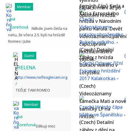
vylíhnutí
černých čápů Karla a
Member
čápat,krmení až po
(
Kati z Estonského
opuštění hnízda.
Iva
Czech)
hnízda v Národním
Videozáznamy
Koreňová
parku Karula. Devět
Někde jsem četla na
kriticky ohroženého
netu, že včera 2.5. byli na hnízdě
videozáznamů,páření
Romeo i Julie
Bukače velkého.
-
čápů,úprava
(Czech) Detailní
hnízda,snášení
(
Guest
záběry z hnízda
vajíček.
Czech) Orlovec říční
Bukače velkého v
HELENA
Estonsko hnízdění
Lotyšsku.
http://www.nefleaglecam.org
2017 Kalakotkas
-
/
(Czech)
TEĎ JE TAM ROMEO
Videozáznamy
(
samečka Mati a nové
Member
Czech) Hnízdo čápa
samičky LF na
bílého ve Španělsku
-
hnízdě.
Iva
(Czech) Detailní
Koreňová
Děkuji moc
záběry z dění na