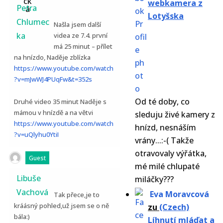
webkamera z
Petra
Lotyšska
Chlumec
Našla jsem další
ka
videa ze 7.4. první
má 25 minut – přílet
na hnízdo, Naděje zblízka
https://www.youtube.com/watch
?v=mJwWJ4PUqFw&t=352s
Od té doby, co
Druhé video 35 minut Naděje s
mámou v hnízdě a na větvi
sleduju živé kamery z
https://www.youtube.com/watch
hnízd, nesnáším
?v=uQlyhu0YtiI
vrány...:-( Takže
otravovaly výřátka,
Guest
mé milé chlupaté
Libuše
miláčky???
Vachová
Eva Moravcová
Tak přece,je to
kráásný pohled,už jsem se o ně
zu
(Czech)
bála:)
Líhnutí mláďat a