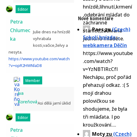
hnízdě,líhnutí,krmení
Editor
,odebrání mláďat do
Nové komentáře
Petra
záchranné
Paes
zu
(Czech)
Chlumec
stanice,záchrana
Julie dnes na hnízdě
Sokolí hnízdo –
jednoho mláděte.
ka
vyhrabala
webkamera Děčín
kosti,vačice,želvy a
nesyta.
https://www.youtube
https://www.youtube.com/watch
.com/watch?
?v=opR2HWNlaD8
v=YzNBTlRcCfI
Nechápu, proč pořád
Member
přehazují odkaz. :( S
mojí drahou
Iva
polovičkou se
Koreňová
Asi dělá jarní úklid
shodujeme, že byla
tři mláďata. I po
Editor
kroužkování....
Petra
Moty
zu
(Czech)