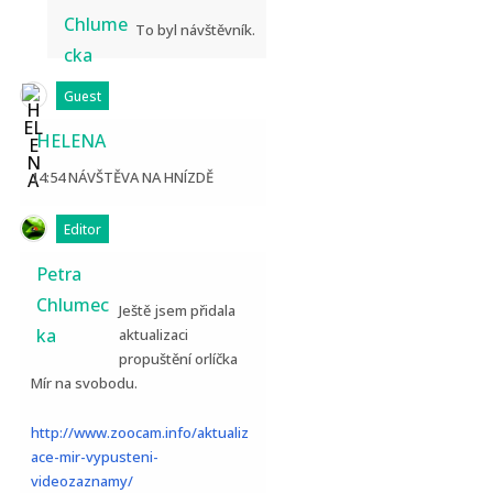
Chlume
To byl návštěvník.
cka
Guest
HELENA
14:54 NÁVŠTĚVA NA HNÍZDĚ
Editor
Petra
Chlumec
Ještě jsem přidala
ka
aktualizaci
propuštění orlíčka
Mír na svobodu.
http://www.zoocam.info/aktualiz
ace-mir-vypusteni-
videozaznamy/