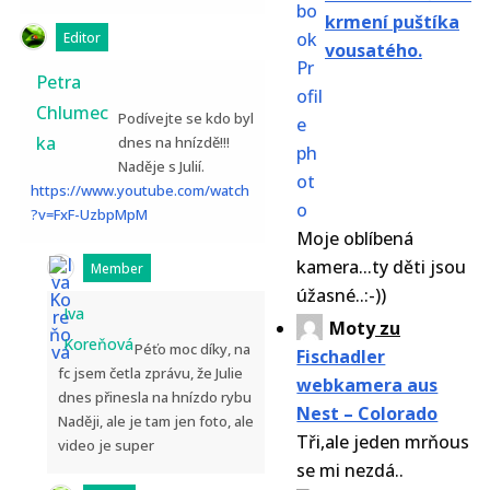
krmení puštíka
Editor
vousatého.
Petra
Chlumec
Podívejte se kdo byl
ka
dnes na hnízdě!!!
Naděje s Julií.
https://www.youtube.com/watch
?v=FxF-UzbpMpM
Moje oblíbená
kamera...ty děti jsou
Member
úžasné..:-))
Iva
Moty
zu
Koreňová
Péťo moc díky, na
Fischadler
fc jsem četla zprávu, že Julie
webkamera aus
dnes přinesla na hnízdo rybu
Nest – Colorado
Naději, ale je tam jen foto, ale
Tři,ale jeden mrňous
video je super
se mi nezdá..