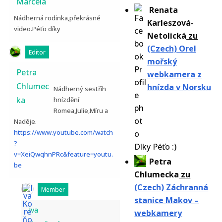
Marcela
Renata
Nádherná rodinka,překrásné
Karleszová-
video.Péťo díky
Netolická
zu
(Czech) Orel
Editor
mořský
Petra
webkamera z
Chlumec
hnízda v Norsku
Nádherný sestřih
ka
hnízdění
Romea,Julie,Míru a
Naděje.
https://www.youtube.com/watch
?
Díky Péťo :)
v=XeiQwqhnPRc&feature=youtu.
Petra
be
Chlumecka
zu
(Czech) Záchranná
Member
stanice Makov –
Iva
webkamery