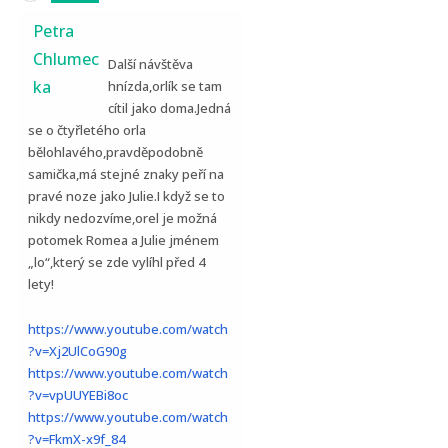
Petra
Chlumec
Další návštěva
ka
hnízda,orlík se tam
cítil jako doma.Jedná
se o čtyřletého orla
bělohlavého,pravděpodobně
samička,má stejné znaky peří na
pravé noze jako Julie.I když se to
nikdy nedozvíme,orel je možná
potomek Romea a Julie jménem
„lo“,který se zde vylíhl před 4
lety!
https://www.youtube.com/watch
?v=Xj2UlCoG90g
https://www.youtube.com/watch
?v=vpUUYEBi8oc
https://www.youtube.com/watch
?v=FkmX-x9f_84