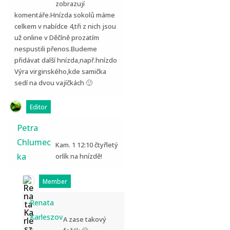
zobrazují
komentáře.Hnízda sokolů máme
celkem v nabídce 4,tři z nich jsou
už online v Děčíně prozatím
nespustili přenos.Budeme
přidávat další hnízda,např.hnízdo
Výra virginského,kde samička
sedí na dvou vajíčkách 🙂
Editor
Petra
Chlumec
Kam. 1 12:10 čtyřletý
ka
orlík na hnízdě!
Member
Renata
Karleszov
A zase takový