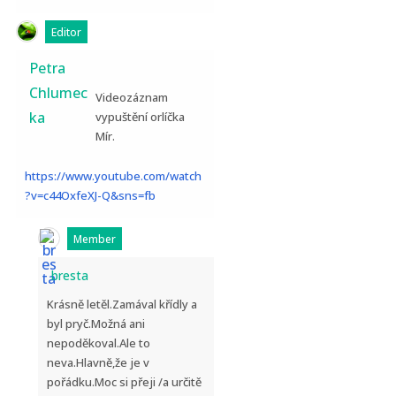
Editor
Petra
Chlumec
Videozáznam
ka
vypuštění orlíčka
Mír.
https://www.youtube.com/watch
?v=c44OxfeXJ-Q&sns=fb
Member
bresta
Krásně letěl.Zamával křídly a
byl pryč.Možná ani
nepoděkoval.Ale to
neva.Hlavně,že je v
pořádku.Moc si přeji /a určitě