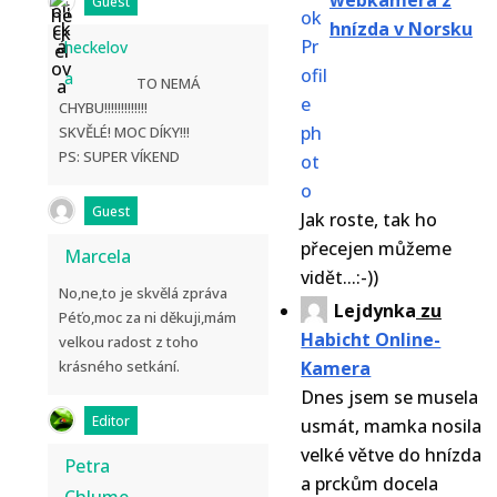
webkamera z
Guest
hnízda v Norsku
heckelov
a
TO NEMÁ
CHYBU!!!!!!!!!!!!!
SKVĚLÉ! MOC DÍKY!!!
PS: SUPER VÍKEND
Guest
Jak roste, tak ho
přecejen můžeme
Marcela
vidět...:-))
No,ne,to je skvělá zpráva
Lejdynka
zu
Péťo,moc za ni děkuji,mám
Habicht Online-
velkou radost z toho
krásného setkání.
Kamera
Dnes jsem se musela
Editor
usmát, mamka nosila
velké větve do hnízda
Petra
a prckům docela