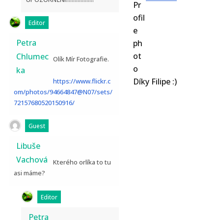
Editor
Petra
Chlumec
Olík Mír Fotografie.
ka
Díky Filipe :)
https://www.flickr.c
om/photos/94664847@N07/sets/
72157680520150916/
Guest
Libuše
Vachová
Kterého orlíka to tu
asi máme?
Editor
Petra