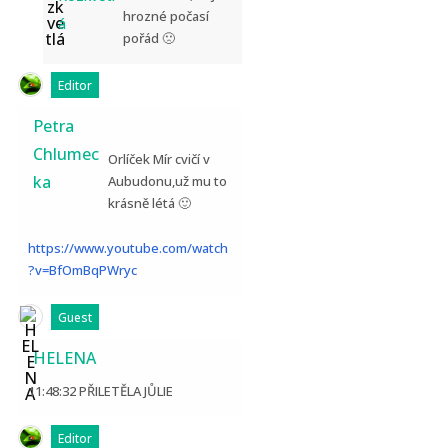
hrozné počasí
á
pořád 🙁
Editor
Petra
Chlumec
Orlíček Mír cvičí v
ka
Aubudonu,už mu to
krásně létá 🙂
https://www.youtube.com/watch
?v=BfOmBqPWryc
Guest
HELENA
11:48:32 PŘILETĚLA JŮLIE
Editor