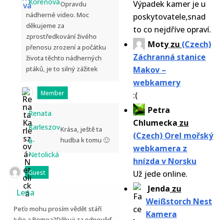
Koreňová
Výpadek kamer je u
Opravdu
nádherné video. Moc
poskytovatele,snad
děkujeme za
to co nejdříve opraví.
zprostředkování živého
Moty
zu
(Czech)
přenosu zrození a počátku
Záchranná stanice
života těchto nádherných
ptáků, je to silný zážitek
Makov –
webkamery
Member
:(
Petra
Renata
Chlumecka
zu
Karleszov
Krása, ještě ta
(Czech) Orel mořský
hudba k tomu 🙂
á-
webkamera z
Netolická
hnízda v Norsku
Guest
Už jede online.
Jenda
zu
Lena
Weißstorch Nest
Peťo mohu prosím vědět stáří
Kamera
Julie a Romea?Děkuji za odpověď