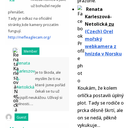
prázdné.
už bohužel nejde
Renata
přenášet.
Karleszová-
Tady je odkaz na oficiální
Netolická
zu
stránky,kde kamery prozatím
fungují.
(Czech) Orel
http://nefleaglecam.org/
mořský
webkamera z
Member
hnízda v Norsku
Renata
Karleszov
Je to škoda, ale
myslím že ti na
á-
které jsme pořád
Netolická
Koukám, že kolem
čekali se tu už
orlíčka postavili úplný
nejspíš neukážou. Užívají si
plot. Tady se rodiče o
volnosti….
prcka děsně škrtí, ale
on se nedá, pěkně
Guest
vykukuje...