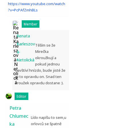
https://www.youtube.com/watch
?v=PcPAfZmhBLs
Member
Renata
Karleszov
Těším se že
Mirečka
á-
okroužkují a
Netolická
pokud jednou
navštíví hnízdo, bude jisté že
je to opravdu on. Snad ten
kroužek opravdu dostane :).
Editor
Petra
Chlumec
Lído napíšu to sem,u
ka
orlovců se špatně