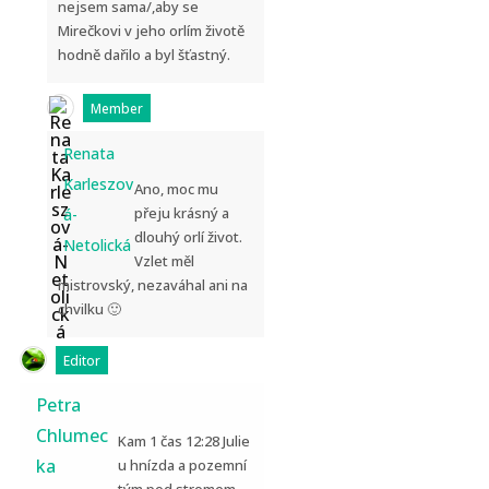
nejsem sama/,aby se
Mirečkovi v jeho orlím životě
hodně dařilo a byl šťastný.
Member
Renata
Karleszov
Ano, moc mu
přeju krásný a
á-
dlouhý orlí život.
Netolická
Vzlet měl
mistrovský, nezaváhal ani na
chvilku 🙂
Editor
Petra
Chlumec
Kam 1 čas 12:28 Julie
ka
u hnízda a pozemní