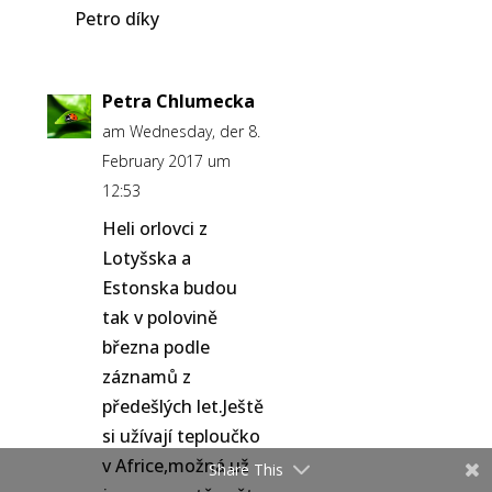
Petro díky
Petra Chlumecka
am Wednesday, der 8.
February 2017 um
12:53
Heli orlovci z
Lotyšska a
Estonska budou
tak v polovině
března podle
záznamů z
předešlých let.Ještě
si užívají teploučko
v Africe,možná už
Share This