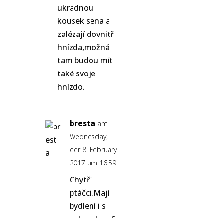
ukradnou
kousek sena a
zalézají dovnitř
hnízda,možná
tam budou mít
také svoje
hnízdo.
bresta
am
Wednesday,
der 8. February
2017 um 16:59
Chytří
ptáčci.Mají
bydlení i s