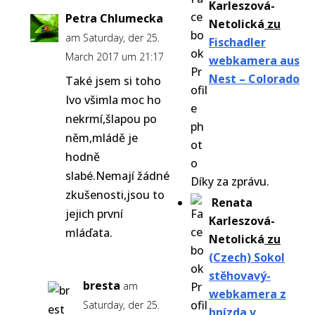
Karleszová-
Petra Chlumecka
Netolická
zu
am Saturday, der 25.
Fischadler
March 2017 um 21:17
webkamera aus
Nest – Colorado
Také jsem si toho
Ivo všimla moc ho
nekrmí,šlapou po
něm,mládě je
hodně
slabé.Nemají žádné
Díky za zprávu.
zkušenosti,jsou to
Renata
jejich první
Karleszová-
mláďata.
Netolická
zu
(Czech) Sokol
stěhovavý-
bresta
am
webkamera z
Saturday, der 25.
hnízda v