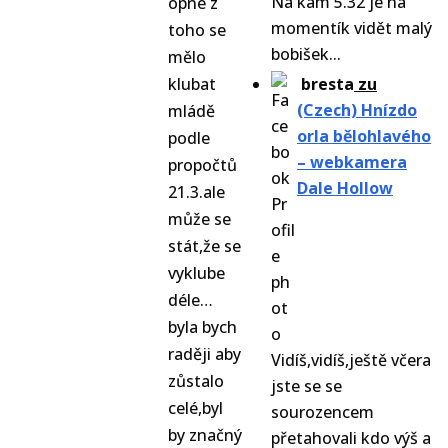
Na kam 5.32 je na
opné z
momentík vidět malý
toho se
bobišek...
mělo
klubat
bresta
zu
(Czech) Hnízdo
mládě
orla bělohlavého
podle
– webkamera
propočtů
Dale Hollow
21.3.ale
může se
stát,že se
vyklube
déle…
byla bych
raději aby
Vidíš,vidíš,ještě včera
zůstalo
jste se se
celé,byl
sourozencem
by značný
přetahovali kdo výš a