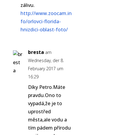
zálivu.
http://www.zoocam.in
fo/orlovci-florida-
hnizdici-oblast-foto/
bresta
am
Wednesday, der 8.
February 2017 um
16:29
Díky Petro.Máte
pravdu.Ono to
vypadá,že je to
uprostřed
města,ale vodu a
tím pádem přírodu