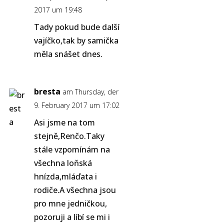
2017 um 19:48
Tady pokud bude další
vajíčko,tak by samička
měla snášet dnes.
bresta
am Thursday, der
9. February 2017 um 17:02
Asi jsme na tom
stejně,Renčo.Taky
stále vzpomínám na
všechna loňská
hnízda,mláďata i
rodiče.A všechna jsou
pro mne jedničkou,
pozoruji a líbí se mi i