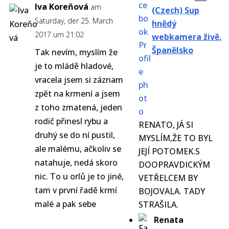
Iva Koreňová
am
(Czech) Sup
Saturday, der 25. March
hnědý
2017 um 21:02
webkamera živě,
Španělsko
Tak nevím, myslím že
je to mládě hladové,
vracela jsem si záznam
zpět na krmení a jsem
z toho zmatená, jeden
rodič přinesl rybu a
RENATO, JÁ SI
druhý se do ní pustil,
MYSLÍM,ŽE TO BYL
ale malému, ačkoliv se
JEJÍ POTOMEK.S
natahuje, nedá skoro
DOOPRAVDICKÝM
nic. To u orlů je to jiné,
VETŘELCEM BY
tam v první řadě krmí
BOJOVALA. TADY
malé a pak sebe
STRAŠILA.
Renata