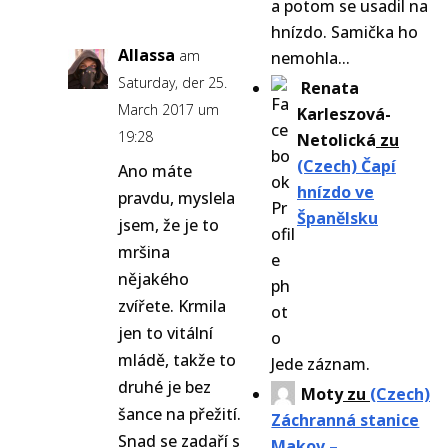
a potom se usadil na
hnízdo. Samička ho
Allassa
am
nemohla...
Saturday, der 25.
Renata
March 2017 um
Karleszová-
19:28
Netolická
zu
(Czech) Čapí
Ano máte
hnízdo ve
pravdu, myslela
Španělsku
jsem, že je to
mršina
nějakého
zvířete. Krmila
jen to vitální
mládě, takže to
Jede záznam.
druhé je bez
Moty
zu
(Czech)
šance na přežití.
Záchranná stanice
Snad se zadaří s
Makov –