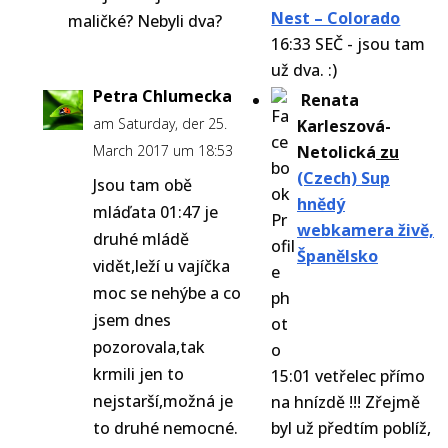
Nest – Colorado
maličké? Nebyli dva?
16:33 SEČ - jsou tam
už dva. :)
Petra Chlumecka
Renata
am Saturday, der 25.
Karleszová-
March 2017 um 18:53
Netolická
zu
(Czech) Sup
Jsou tam obě
hnědý
mláďata 01:47 je
webkamera živě,
druhé mládě
Španělsko
vidět,leží u vajíčka
moc se nehýbe a co
jsem dnes
pozorovala,tak
krmili jen to
15:01 vetřelec přímo
nejstarší,možná je
na hnízdě !!! Zřejmě
to druhé nemocné.
byl už předtím poblíž,