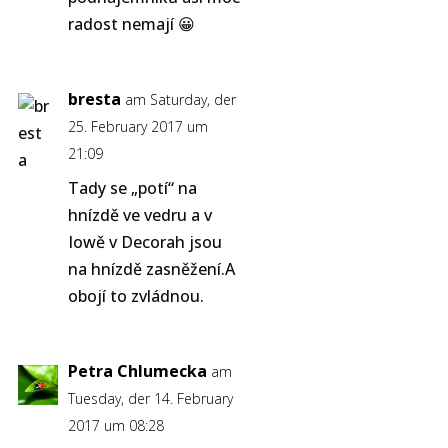
radost nemají 😀
bresta
am Saturday, der
25. February 2017 um
21:09
Tady se „potí“ na
hnízdě ve vedru a v
Iowě v Decorah jsou
na hnízdě zasněžení.A
obojí to zvládnou.
Petra Chlumecka
am
Tuesday, der 14. February
2017 um 08:28