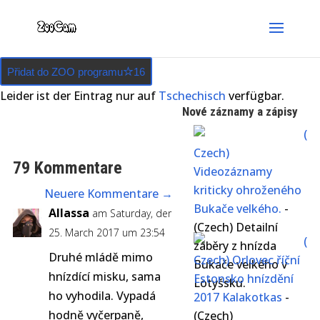
Přidat do ZOO programu
16
Leider ist der Eintrag nur auf
Tschechisch
verfügbar.
Nové záznamy a zápisy
(
Czech)
79 Kommentare
Videozáznamy
kriticky ohroženého
Neuere Kommentare
→
Bukače velkého.
-
Allassa
am Saturday, der
(Czech) Detailní
25. March 2017 um 23:54
(
záběry z hnízda
Druhé mládě mimo
Czech) Orlovec říční
Bukače velkého v
hnízdící misku, sama
Estonsko hnízdění
Lotyšsku.
ho vyhodila. Vypadá
2017 Kalakotkas
-
hodně vyčerpaně,
(Czech)