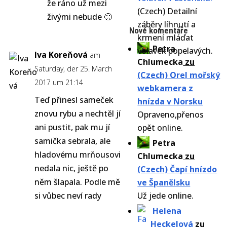
že ráno už mezi
(Czech) Detailní
živými nebude 🙁
záběry líhnutí a
Nové komentáře
krmení mláďat
Petra
volavek popelavých.
Iva Koreňová
am
Chlumecka
zu
Saturday, der 25. March
(Czech) Orel mořský
2017 um 21:14
webkamera z
Teď přinesl sameček
hnízda v Norsku
znovu rybu a nechtěl jí
Opraveno,přenos
ani pustit, pak mu jí
opět online.
samička sebrala, ale
Petra
hladovému mrňousovi
Chlumecka
zu
nedala nic, ještě po
(Czech) Čapí hnízdo
něm šlapala. Podle mě
ve Španělsku
si vůbec neví rady
Už jede online.
Helena
Heckelová
zu