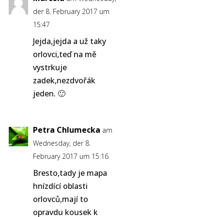
der 8. February 2017 um
15:47
Jejda,jejda a už taky
orlovci,teď na mě
vystrkuje
zadek,nezdvořák
jeden. 🙂
Petra Chlumecka
am
Wednesday, der 8.
February 2017 um 15:16
Bresto,tady je mapa
hnízdící oblasti
orlovců,mají to
opravdu kousek k