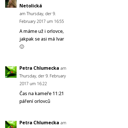
Netolická
am Thursday, der 9.
February 2017 um 16:55
A máme už i orlovce,
jakpak se asi má Ivar
🙂
Petra Chlumecka
am
Thursday, der 9. February
2017 um 16:22
Čas na kameře 11:21
páření orlovců
Petra Chlumecka
am