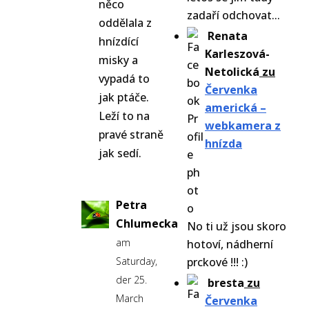
něco
zadaří odchovat...
oddělala z
Renata
hnízdící
Karleszová-
misky a
Netolická
zu
vypadá to
Červenka
jak ptáče.
americká –
Leží to na
webkamera z
pravé straně
hnízda
jak sedí.
Petra
Chlumecka
No ti už jsou skoro
am
hotoví, nádherní
Saturday,
prckové !!! :)
der 25.
bresta
zu
March
Červenka