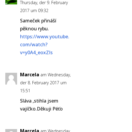
Thursday, der 9. February
2017 um 09:32
Sameček přináší
pěknou rybu.
https://www.youtube.
com/watch?
v=y0A4_eoxZIs
Marcela
am Wednesday,
der 8. February 2017 um
15:51
Sláva ,stihla jsem
vajíčko.Děkuji Péťo
Marcela
am Wednesday,