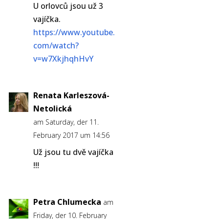
U orlovců jsou už 3
vajíčka.
https://www.youtube.
com/watch?
v=w7XkjhqhHvY
Renata Karleszová-
Netolická
am Saturday, der 11.
February 2017 um 14:56
Už jsou tu dvě vajíčka
!!!
Petra Chlumecka
am
Friday, der 10. February