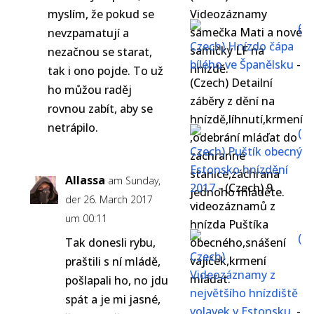
myslím, že pokud se
Videozáznamy
(
samečka Mati a nové
nevzpamatují a
Czech) Hnízdo čápa
samičky LF na
nezačnou se starat,
bílého ve Španělsku
-
hnízdě.
tak i ono pojde. To už
(Czech) Detailní
ho můžou raděj
záběry z dění na
rovnou zabít, aby se
hnízdě,líhnutí,krmení
netrápilo.
(
,odebrání mláďat do
Czech) Puštík obecný
záchranné
Estonsko hnízdění
stanice,záchrana
Allassa
am Sunday,
2017
-
(Czech) 9
jednoho mláděte.
der 26. March 2017
videozáznamů z
um 00:11
hnízda Puštíka
(
Tak donesli rybu,
obecného,snášení
Czech)
vajíček,krmení
praštili s ní mládě,
Videozáznamy z
mláďat.
pošlapali ho, no jdu
největšího hnízdiště
spát a je mi jasné,
volavek v Estonsku.
-