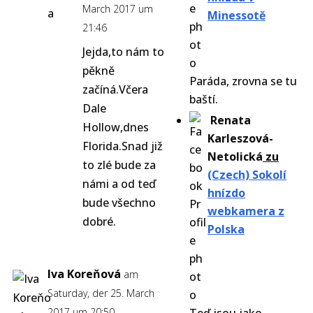
March 2017 um
Minessotě
21:46
Jejda,to nám to
pěkně
Paráda, zrovna se tu
začíná.Včera
baští.
Dale
Renata
Hollow,dnes
Karleszová-
Florida.Snad již
Netolická
zu
to zlé bude za
(Czech) Sokolí
námi a od teď
hnízdo
bude všechno
webkamera z
dobré.
Polska
Iva Koreňová
am
Saturday, der 25. March
2017 um 20:50