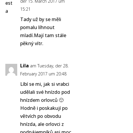
der 15. March 2017 um
15:21
Tady už by se měli
pomalu líhnout
mladí.Mají tam stále
pěkný vítr.
Lila
am Tuesday, der 28.
February 2017 um 20:48
Líbí se mi, jak si vrabci
udělali své hnízdo pod
hnízdem orlovců 🙂
Hodně i poskakují po
větvích po obvodu
hnízda, ale orlovci z
podnájemníků asi moc