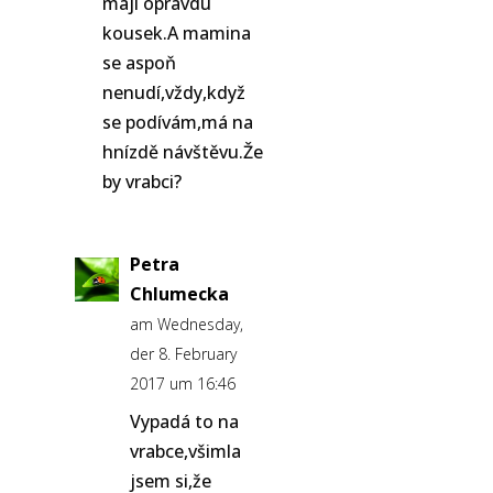
mají opravdu
kousek.A mamina
se aspoň
nenudí,vždy,když
se podívám,má na
hnízdě návštěvu.Že
by vrabci?
Petra
Chlumecka
am Wednesday,
der 8. February
2017 um 16:46
Vypadá to na
vrabce,všimla
jsem si,že