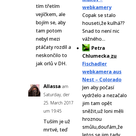
tím třetím
webkamery
vejíčkem, ale
Copak se stalo
bojím se, aby
houseti,že kulhá??
tam potom
Snad to není nic
nebyl mezi
vážného...
ptáčaty rozdíl a
Petra
neskončilo to
Chlumecka
zu
jak orlů v DH.
Fischadler
webkamera aus
Nest – Colorado
Allassa
am
Jen aby počasí
Saturday, der
vydrželo a nezačalo
25. March 2017
jim tam opět
sněžit,už loni měli
um 19:45
hroznou
Tuším je už
smůlu,doufám,že
mrtvé, teď
letos se jim tady