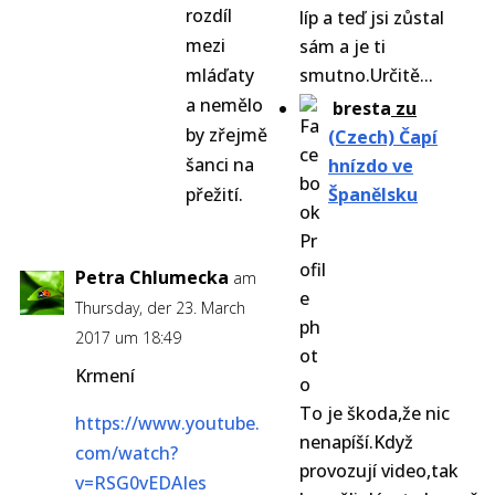
rozdíl
líp a teď jsi zůstal
mezi
sám a je ti
mláďaty
smutno.Určitě...
a nemělo
bresta
zu
by zřejmě
(Czech) Čapí
šanci na
hnízdo ve
přežití.
Španělsku
Petra Chlumecka
am
Thursday, der 23. March
2017 um 18:49
Krmení
To je škoda,že nic
https://www.youtube.
nenapíší.Když
com/watch?
provozují video,tak
v=RSG0vEDAIes