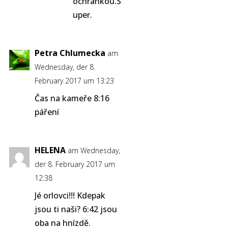
ochrankou.S
uper.
Petra Chlumecka
am
Wednesday, der 8.
February 2017 um 13:23
Čas na kameře 8:16
páření
HELENA
am Wednesday,
der 8. February 2017 um
12:38
Jé orlovci!!! Kdepak
jsou ti naši? 6:42 jsou
oba na hnízdě.