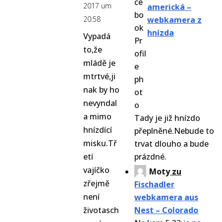
2017 um
americká –
20:58
webkamera z
hnízda
Vypadá
to,že
mládě je
mtrtvé,ji
nak by ho
nevyndal
a mimo
Tady je již hnízdo
hnízdící
přeplněné.Nebude to
misku.Tř
trvat dlouho a bude
etí
prázdné.
vajíčko
Moty
zu
zřejmě
Fischadler
není
webkamera aus
životasch
Nest – Colorado