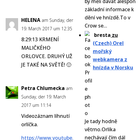
by měli dávat alespoň
základní informace k
dění ve hnízdě.To v
HELENA
am Sunday, der
Crow se...
19. March 2017 um 12:35
bresta
zu
8:29:13 KRMENÍ
(Czech) Orel
MALIČKÉHO
mořský
ORLOVCE. DRUHÝ UŽ
webkamera z
JE TAKÉ NA SVĚTĚ! 🙂
hnízda v Norsku
Petra Chlumecka
am
Sunday, der 19. March
2017 um 11:14
Videozáznam líhnutí
Je tady hodně
orlíčka.
větrno.Orlíka
nechávají čím dál
https://www.youtube.