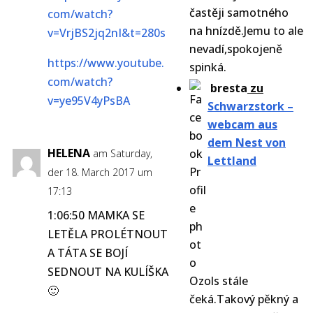
častěji samotného
com/watch?
na hnízdě.Jemu to ale
v=VrjBS2jq2nI&t=280s
nevadí,spokojeně
https://www.youtube.
spinká.
com/watch?
bresta
zu
v=ye95V4yPsBA
Schwarzstork –
webcam aus
dem Nest von
HELENA
am Saturday,
Lettland
der 18. March 2017 um
17:13
1:06:50 MAMKA SE
LETĚLA PROLÉTNOUT
A TÁTA SE BOJÍ
SEDNOUT NA KULÍŠKA
Ozols stále
🙂
čeká.Takový pěkný a