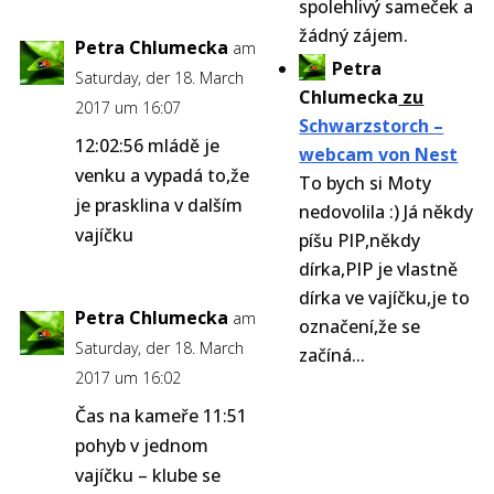
spolehlivý sameček a
žádný zájem.
Petra Chlumecka
am
Petra
Saturday, der 18. March
Chlumecka
zu
2017 um 16:07
Schwarzstorch –
12:02:56 mládě je
webcam von Nest
venku a vypadá to,že
To bych si Moty
je prasklina v dalším
nedovolila :) Já někdy
vajíčku
píšu PIP,někdy
dírka,PIP je vlastně
dírka ve vajíčku,je to
Petra Chlumecka
am
označení,že se
Saturday, der 18. March
začíná...
2017 um 16:02
Čas na kameře 11:51
pohyb v jednom
vajíčku – klube se