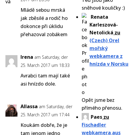
Teď jsou jako
sněhové kouličky :)
Mládě sebou mrská
Renata
jak zběsilé a rodič ho
Karleszová-
dokonce při úklidu
Netolická
zu
přehazoval zobákem
(Czech) Orel
mořský
webkamera z
Irena
am Saturday, der
hnízda v Norsku
25. March 2017 um 18:33
Avrabci tam mají také
asi hnízdo dole.
Opět jsme bez
Allassa
am Saturday, der
přímého přenosu.
25. March 2017 um 17:44
Paes
zu
Fischadler
Koukám dobře, že je
webkamera aus
tam jenom jedno